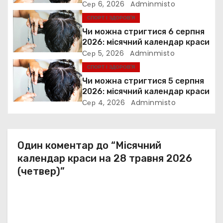
Сер 6, 2026
Adminmisto
а
СПОРТ І ЗДОРОВ’Я
п
Чи можна стригтися 6 серпня
2026: місячний календар краси
и
Сер 5, 2026
Adminmisto
СПОРТ І ЗДОРОВ’Я
с
Чи можна стригтися 5 серпня
і
2026: місячний календар краси
Сер 4, 2026
Adminmisto
в
Один коментар до “Місячний
календар краси на 28 травня 2026
(четвер)”