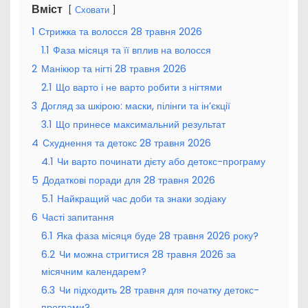
Вміст
Сховати
1
Стрижка та волосся 28 травня 2026
1.1
Фаза місяця та її вплив на волосся
2
Манікюр та нігті 28 травня 2026
2.1
Що варто і не варто робити з нігтями
3
Догляд за шкірою: маски, пілінги та ін’єкції
3.1
Що принесе максимальний результат
4
Схуднення та детокс 28 травня 2026
4.1
Чи варто починати дієту або детокс-програму
5
Додаткові поради для 28 травня 2026
5.1
Найкращий час доби та знаки зодіаку
6
Часті запитання
6.1
Яка фаза місяця буде 28 травня 2026 року?
6.2
Чи можна стригтися 28 травня 2026 за
місячним календарем?
6.3
Чи підходить 28 травня для початку детокс-
програми?