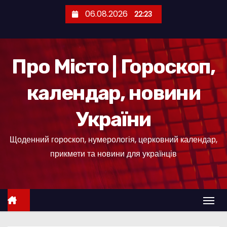
П
06.08.2026
22:23
е
р
е
Про Місто | Гороскоп,
й
т
календар, новини
и
д
України
о
к
Щоденний гороскоп, нумерологія, церковний календар,
о
прикмети та новини для українців
н
т
е
н
т