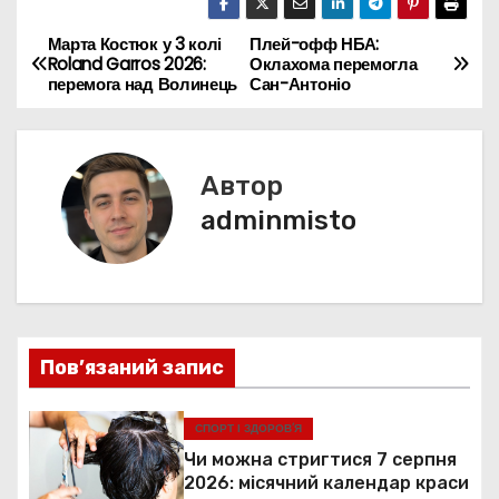
e
l
e
ts
e
s
p
gr
e
itt
ді
b
st
A
dI
e
e
a
a
er
л
Марта Костюк у 3 колі
Плей-офф НБА:
Н
Roland Garros 2026:
Оклахома перемогла
o
p
n
n
m
d
и
перемога над Волинець
Сан-Антоніо
а
o
p
g
s
т
k
er
в
и
с
Автор
і
я
adminmisto
г
а
ц
Пов’язаний запис
і
я
СПОРТ І ЗДОРОВ’Я
Чи можна стригтися 7 серпня
з
2026: місячний календар краси