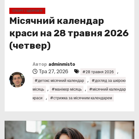
у
СПОРТ І ЗДОРОВ’Я
Місячний календар
краси на 28 травня 2026
(четвер)
Автор
adminmisto
Тра 27, 2026
,
#28 травня 2026
,
#детокс місячний календар
#догляд за шкірою
,
,
місяць
#манікюр місяць
#місячний календар
,
краси
#стрижка за місячним календарем