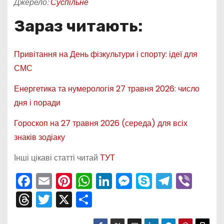
Джерело:
Суспільне
Зараз читають:
Привітання на День фізкультури і спорту: ідеї для
СМС
Енергетика та нумерологія 27 травня 2026: число
дня і поради
Гороскоп на 27 травня 2026 (середа) для всіх
знаків зодіаку
Інші цікаві статті читай
ТУТ
F
E
Pi
W
Li
M
S
T
Vi
a
m
nt
h
n
e
k
el
b
T
T
X
П
c
ai
er
a
k
s
y
e
er
hr
w
о