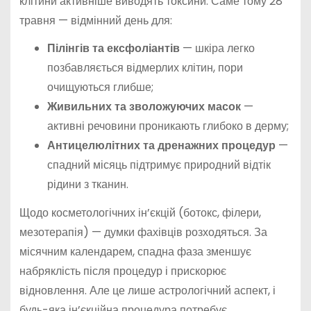
клітини активніше виводять токсини. Саме тому 28
травня — відмінний день для:
Пілінгів та ексфоліантів
— шкіра легко
позбавляється відмерлих клітин, пори
очищуються глибше;
Живильних та зволожуючих масок
—
активні речовини проникають глибоко в дерму;
Антицелюлітних та дренажних процедур
—
спадний місяць підтримує природний відтік
рідини з тканин.
Щодо косметологічних ін’єкцій (ботокс, філери,
мезотерапія) — думки фахівців розходяться. За
місячним календарем, спадна фаза зменшує
набряклість після процедур і прискорює
відновлення. Але це лише астрологічний аспект, і
будь-яка ін’єкційна процедура потребує