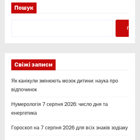
і
Пошук
н
Пошу
а
ц
і
Свіжі записи
я
Як канікули змінюють мозок дитини: наука про
з
відпочинок
а
Нумерологія 7 серпня 2026: число дня та
п
енергетика
и
Гороскоп на 7 серпня 2026 для всіх знаків зодіаку
с