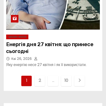
ЦІКАВО ЗНАТИ
Енергія дня 27 квітня: що принесе
сьогодні
Кві 26, 2026
Яку енергію несе 27 квітня і як її використати.
П
1
2
…
10
а
г