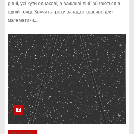
рівні, усі кути однакові, а важливі лінії збігаються в
одній точці. Звучить трохи занадто красиво для
математики,…
ОСВІТА І НАУКА