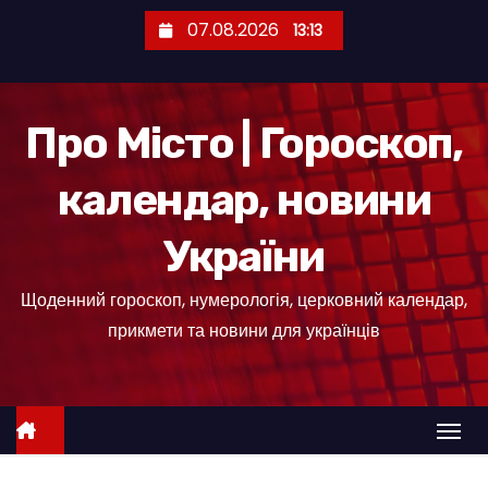
П
07.08.2026
13:13
е
р
е
Про Місто | Гороскоп,
й
т
календар, новини
и
д
України
о
к
Щоденний гороскоп, нумерологія, церковний календар,
о
прикмети та новини для українців
н
т
е
н
т