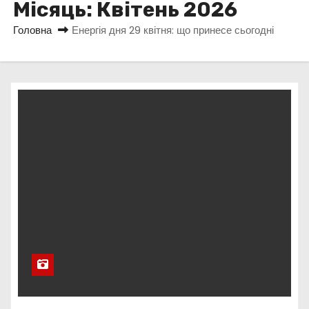
Місяць:
Квітень 2026
у
Головна
Енергія дня 29 квітня: що принесе сьогодні