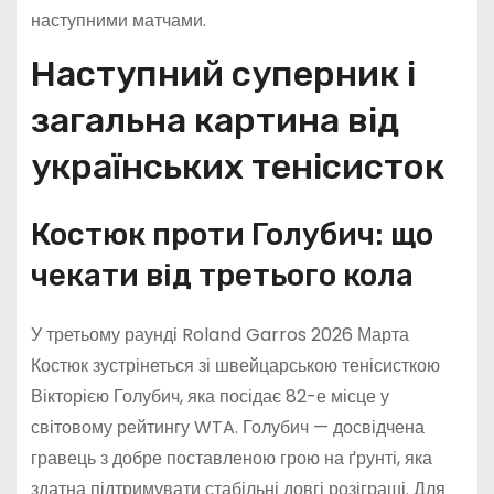
наступними матчами.
Наступний суперник і
загальна картина від
українських тенісисток
Костюк проти Голубич: що
чекати від третього кола
У третьому раунді Roland Garros 2026 Марта
Костюк зустрінеться зі швейцарською тенісисткою
Вікторією Голубич, яка посідає 82-е місце у
світовому рейтингу WTA. Голубич — досвідчена
гравець з добре поставленою грою на ґрунті, яка
здатна підтримувати стабільні довгі розіграші. Для