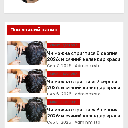
а
ц
Пов’язаний запис
і
я
СПОРТ І ЗДОРОВ’Я
Чи можна стригтися 8 серпня
з
2026: місячний календар краси
Сер 7, 2026
Adminmisto
а
СПОРТ І ЗДОРОВ’Я
п
Чи можна стригтися 7 серпня
2026: місячний календар краси
и
Сер 6, 2026
Adminmisto
СПОРТ І ЗДОРОВ’Я
с
Чи можна стригтися 6 серпня
і
2026: місячний календар краси
Сер 5, 2026
Adminmisto