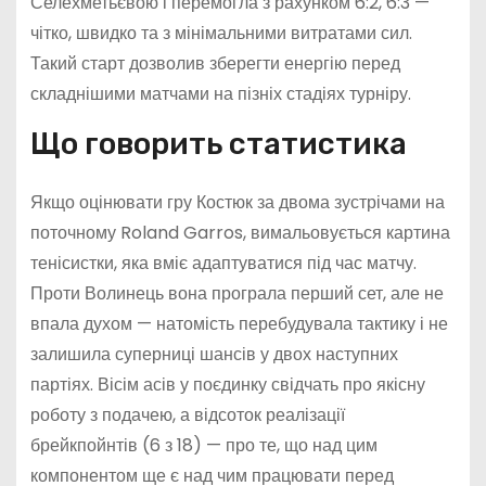
Селехметьєвою і перемогла з рахунком 6:2, 6:3 —
чітко, швидко та з мінімальними витратами сил.
Такий старт дозволив зберегти енергію перед
складнішими матчами на пізніх стадіях турніру.
Що говорить статистика
Якщо оцінювати гру Костюк за двома зустрічами на
поточному Roland Garros, вимальовується картина
тенісистки, яка вміє адаптуватися під час матчу.
Проти Волинець вона програла перший сет, але не
впала духом — натомість перебудувала тактику і не
залишила суперниці шансів у двох наступних
партіях. Вісім асів у поєдинку свідчать про якісну
роботу з подачею, а відсоток реалізації
брейкпойнтів (6 з 18) — про те, що над цим
компонентом ще є над чим працювати перед