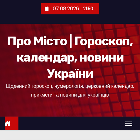
П
07.08.2026
21:50
е
р
е
Про Місто | Гороскоп,
й
т
календар, новини
и
д
України
о
к
Щоденний гороскоп, нумерологія, церковний календар,
о
прикмети та новини для українців
н
т
е
н
т