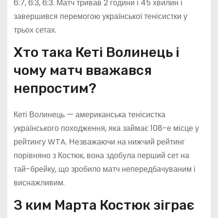
6:7, 6:3, 6:3. Матч тривав 2 години і 45 хвилин і
завершився перемогою української тенісистки у
трьох сетах.
Хто така Кеті Волинець і
чому матч вважався
непростим?
Кеті Волинець — американська тенісистка
українського походження, яка займає 108-е місце у
рейтингу WTA. Незважаючи на нижчий рейтинг
порівняно з Костюк, вона здобула перший сет на
тай-брейку, що зробило матч непередбачуваним і
виснажливим.
З ким Марта Костюк зіграє