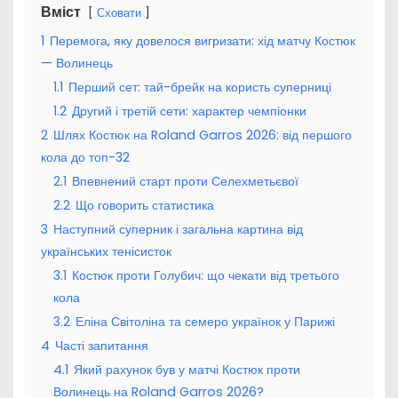
Вміст
Сховати
1
Перемога, яку довелося вигризати: хід матчу Костюк
— Волинець
1.1
Перший сет: тай-брейк на користь суперниці
1.2
Другий і третій сети: характер чемпіонки
2
Шлях Костюк на Roland Garros 2026: від першого
кола до топ-32
2.1
Впевнений старт проти Селехметьєвої
2.2
Що говорить статистика
3
Наступний суперник і загальна картина від
українських тенісисток
3.1
Костюк проти Голубич: що чекати від третього
кола
3.2
Еліна Світоліна та семеро українок у Парижі
4
Часті запитання
4.1
Який рахунок був у матчі Костюк проти
Волинець на Roland Garros 2026?