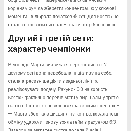
боці Волинець — американка зі слов’янським
корінням зуміла зберегти концентрацію у ключові
моменти і відібрала початковий сет. Для Костюк це
стало серйозним сигналом: грати потрібно інакше.
Другий і третій сети:
характер чемпіонки
Відповідь Марти виявилася переконливою. У
другому сеті вона перебрала ініціативу на себе,
стала агресивніше діяти з задньої лінії та
реалізовувати подачу. Рахунок 6:3 на користь
Костюк фактично перевів матч у вирішальну третю
партію. Третій сет розвивався за схожим сценарієм
— Марта зберігала дисципліну, контролювала темп
обміну ударами і знову взяла гейм з рахунком 6:3.
Загалом за матч тенісистка подала 8 асів і