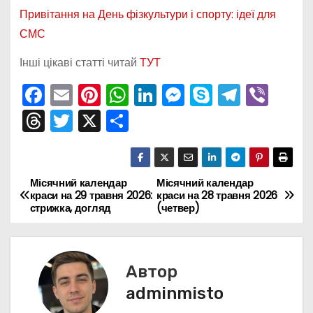
Привітання на День фізкультури і спорту: ідеї для
СМС
Інші цікаві статті читай
ТУТ
F
E
Pi
W
Li
M
S
T
Vi
a
m
nt
h
n
e
k
el
b
T
T
X
П
c
ai
er
a
k
s
y
e
er
hr
w
о
e
l
e
ts
e
s
p
gr
e
itt
ді
b
st
A
dI
e
e
a
a
er
л
Місячний календар
Місячний календар
Н
краси на 29 травня 2026:
краси на 28 травня 2026
o
p
n
n
m
d
и
стрижка, догляд
(четвер)
а
o
p
g
s
т
k
er
в
и
с
Автор
і
я
adminmisto
г