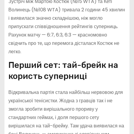
Зустріч між Мартою Костюк (№15 WTA) та Кеті
Волинець (№108 WTA) тривала 2 години 45 хвилин
і виявилася значно складнішою, ніж могло
припускати співвідношення рейтингів суперниць.
Рахунок матчу — 6:7, 6:3, 6:3 — красномовно
свідчить про те, що перемога дісталася Костюк не
легко.
Перший сет: тай-брейк на
користь суперниці
Відкривальна партія стала найбільш нервовою для
української тенісистки. Жодна з гравців так і не
змогла зробити вирішального прориву у
стандартних геймах, і доля першого сету
вирішилася на тай-брейку. Там удача виявилася на