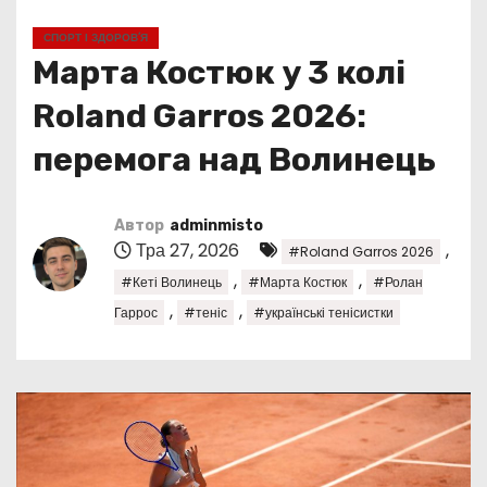
у
СПОРТ І ЗДОРОВ’Я
Марта Костюк у 3 колі
Roland Garros 2026:
перемога над Волинець
Автор
adminmisto
Тра 27, 2026
,
#Roland Garros 2026
,
,
#Кеті Волинець
#Марта Костюк
#Ролан
,
,
Гаррос
#теніс
#українські тенісистки