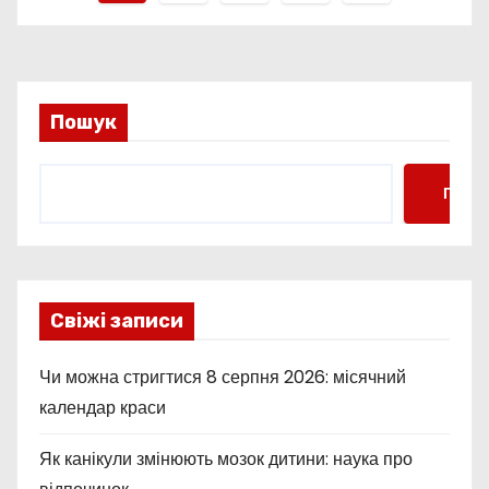
а
г
і
Пошук
н
Пошу
а
ц
і
Свіжі записи
я
Чи можна стригтися 8 серпня 2026: місячний
з
календар краси
а
Як канікули змінюють мозок дитини: наука про
п