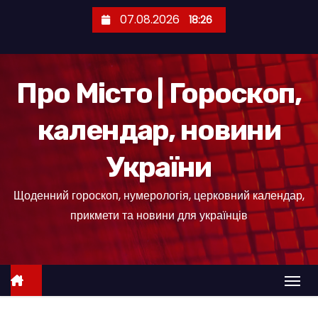
П
07.08.2026
18:26
е
р
е
Про Місто | Гороскоп,
й
т
календар, новини
и
д
України
о
к
Щоденний гороскоп, нумерологія, церковний календар,
о
прикмети та новини для українців
н
т
е
н
т