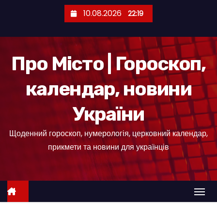
П
10.08.2026
22:19
е
р
е
Про Місто | Гороскоп,
й
т
календар, новини
и
д
України
о
к
Щоденний гороскоп, нумерологія, церковний календар,
о
прикмети та новини для українців
н
т
е
н
т