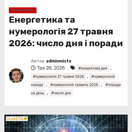
у
ЦІКАВО ЗНАТИ
Енергетика та
нумерологія 27 травня
2026: число дня і поради
Автор
adminmisto
Тра 26, 2026
,
#енергетика дня
,
#нумерологія 27 травня 2026
#нумерологія
,
,
середа
#нумерологія травень 2026
#поради
,
на день
#число дня