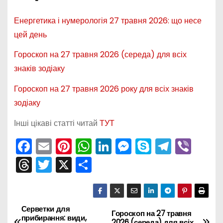
Енергетика і нумерологія 27 травня 2026: що несе
цей день
Гороскоп на 27 травня 2026 (середа) для всіх
знаків зодіаку
Гороскоп на 27 травня 2026 року для всіх знаків
зодіаку
Інші цікаві статті читай
ТУТ
F
E
Pi
W
Li
M
S
T
Vi
a
m
nt
h
n
e
k
el
b
T
T
X
П
c
ai
er
a
k
s
y
e
er
hr
w
о
e
l
e
ts
e
s
p
gr
e
itt
ді
b
st
A
dI
e
e
a
a
er
л
Серветки для
Н
Гороскоп на 27 травня
прибирання: види,
2026 (середа) для всіх