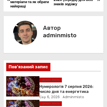
o
p
n
n
m
d
и
матеріали та як обрати
а
знаків зодіаку
найкращі
o
p
g
s
т
k
er
в
и
с
і
Автор
я
г
adminmisto
а
ц
і
Пов’язаний запис
я
ЦІКАВО ЗНАТИ
з
Нумерологія 7 серпня 2026:
число дня та енергетика
а
Сер 6, 2026
Adminmisto
ЦІКАВО ЗНАТИ
п