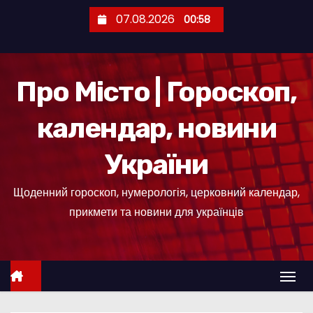
П
07.08.2026
00:58
е
р
е
Про Місто | Гороскоп,
й
т
календар, новини
и
д
України
о
к
Щоденний гороскоп, нумерологія, церковний календар,
о
прикмети та новини для українців
н
т
е
н
т