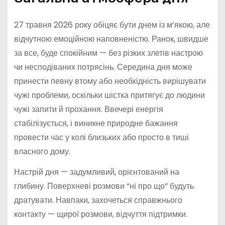
27 травня 2026 року обіцяє бути днем із м’якою, але
відчутною емоційною наповненістю. Ранок, швидше
за все, буде спокійним — без різких злетів настрою
чи несподіваних потрясінь. Середина дня може
принести певну втому або необхідність вирішувати
чужі проблеми, оскільки шістка притягує до людини
чужі запити й прохання. Ввечері енергія
стабілізується, і виникне природне бажання
провести час у колі близьких або просто в тиші
власного дому.
Настрій дня — задумливий, орієнтований на
глибину. Поверхневі розмови “ні про що” будуть
дратувати. Навпаки, захочеться справжнього
контакту — щирої розмови, відчуття підтримки.