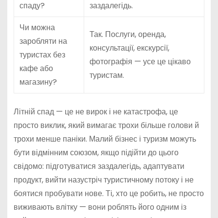
спаду?
заздалегідь.
Чи можна
Так. Послуги, оренда,
заробляти на
консультації, екскурсії,
туристах без
фотографія — усе це цікаво
кафе або
туристам.
магазину?
Літній спад — це не вирок і не катастрофа, це
просто виклик, який вимагає трохи більше голови й
трохи менше паніки. Малий бізнес і туризм можуть
бути відмінним союзом, якщо підійти до цього
свідомо: підготуватися заздалегідь, адаптувати
продукт, вийти назустріч туристичному потоку і не
боятися пробувати нове. Ті, хто це робить, не просто
виживають влітку — вони роблять його одним із