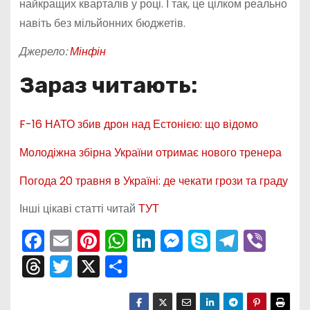
найкращих кварталів у році. І так, це цілком реально
навіть без мільйонних бюджетів.
Джерело:
Мінфін
Зараз читають:
F-16 НАТО збив дрон над Естонією: що відомо
Молодіжна збірна України отримає нового тренера
Погода 20 травня в Україні: де чекати грози та граду
Інші цікаві статті читай
ТУТ
F
E
Pi
W
Li
M
S
T
Vi
a
m
nt
h
n
e
k
el
b
T
T
X
П
c
ai
er
a
k
s
y
e
er
hr
w
о
e
l
e
ts
e
s
p
gr