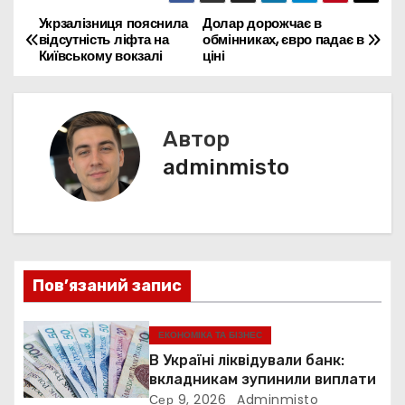
e
itt
ді
b
st
A
dI
e
e
a
a
er
л
Укрзалізниця пояснила
Долар дорожчає в
Н
відсутність ліфта на
обмінниках, євро падає в
o
p
n
n
m
d
и
Київському вокзалі
ціні
а
o
p
g
s
т
k
er
в
и
с
Автор
і
я
adminmisto
г
а
ц
Пов’язаний запис
і
я
ЕКОНОМІКА ТА БІЗНЕС
В Україні ліквідували банк:
з
вкладникам зупинили виплати
Сер 9, 2026
Adminmisto