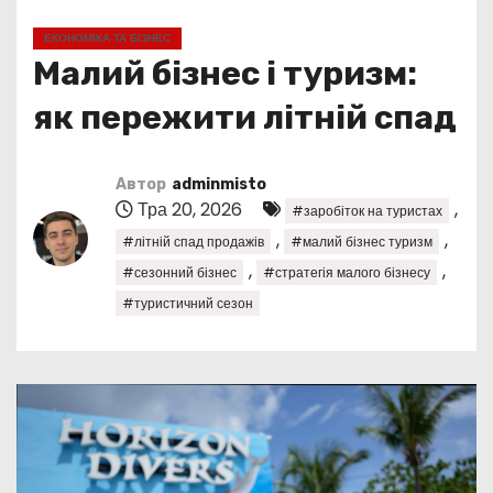
у
ЕКОНОМІКА ТА БІЗНЕС
Малий бізнес і туризм:
як пережити літній спад
Автор
adminmisto
Тра 20, 2026
,
#заробіток на туристах
,
,
#літній спад продажів
#малий бізнес туризм
,
,
#сезонний бізнес
#стратегія малого бізнесу
#туристичний сезон