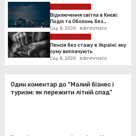
а
ЕКОНОМІКА ТА БІЗНЕС
п
Відключення світла в Києві:
Поділ та Оболонь без
и
електрики
Сер 9, 2026
Adminmisto
ЕКОНОМІКА ТА БІЗНЕС
с
Пенсія без стажу в Україні: яку
і
суму виплачують
Сер 8, 2026
Adminmisto
в
Один коментар до “Малий бізнес і
туризм: як пережити літній спад”