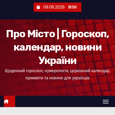
П
09.08.2026
18:58
е
р
е
Про Місто | Гороскоп,
й
т
календар, новини
и
д
України
о
к
Щоденний гороскоп, нумерологія, церковний календар,
о
прикмети та новини для українців
н
т
е
н
т