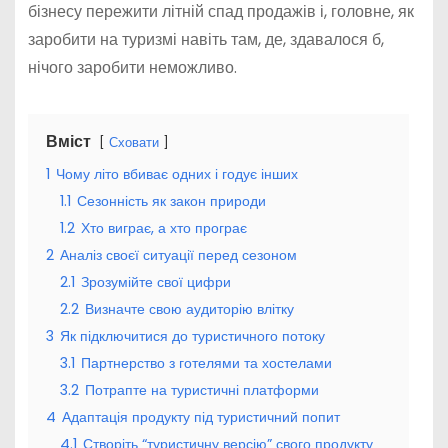
бізнесу пережити літній спад продажів і, головне, як
заробити на туризмі навіть там, де, здавалося б,
нічого заробити неможливо.
Вміст
Сховати
1
Чому літо вбиває одних і годує інших
1.1
Сезонність як закон природи
1.2
Хто виграє, а хто програє
2
Аналіз своєї ситуації перед сезоном
2.1
Зрозумійте свої цифри
2.2
Визначте свою аудиторію влітку
3
Як підключитися до туристичного потоку
3.1
Партнерство з готелями та хостелами
3.2
Потрапте на туристичні платформи
4
Адаптація продукту під туристичний попит
4.1
Створіть “туристичну версію” свого продукту