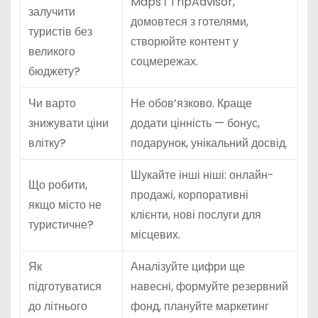
Maps і TripAdvisor,
залучити
домовтеся з готелями,
туристів без
створюйте контент у
великого
соцмережах.
бюджету?
Чи варто
Не обов’язково. Краще
знижувати ціни
додати цінність — бонус,
влітку?
подарунок, унікальний досвід.
Шукайте інші ніші: онлайн-
Що робити,
продажі, корпоративні
якщо місто не
клієнти, нові послуги для
туристичне?
місцевих.
Як
Аналізуйте цифри ще
підготуватися
навесні, формуйте резервний
до літнього
фонд, плануйте маркетинг