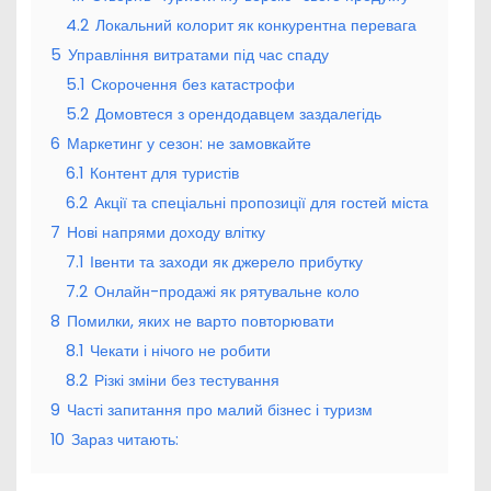
4.2
Локальний колорит як конкурентна перевага
5
Управління витратами під час спаду
5.1
Скорочення без катастрофи
5.2
Домовтеся з орендодавцем заздалегідь
6
Маркетинг у сезон: не замовкайте
6.1
Контент для туристів
6.2
Акції та спеціальні пропозиції для гостей міста
7
Нові напрями доходу влітку
7.1
Івенти та заходи як джерело прибутку
7.2
Онлайн-продажі як рятувальне коло
8
Помилки, яких не варто повторювати
8.1
Чекати і нічого не робити
8.2
Різкі зміни без тестування
9
Часті запитання про малий бізнес і туризм
10
Зараз читають: