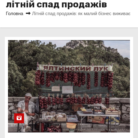
літній спад продажів
у
Головна
Літній спад продажів: як малий бізнес виживає