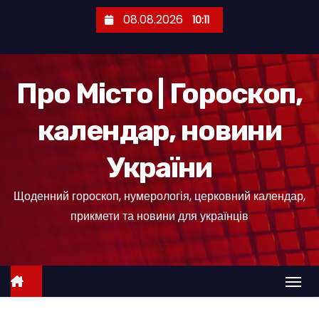
П
08.08.2026
10:11
е
р
е
Про Місто | Гороскоп,
й
т
календар, новини
и
д
України
о
к
Щоденний гороскоп, нумерологія, церковний календар,
о
прикмети та новини для українців
н
т
е
н
т