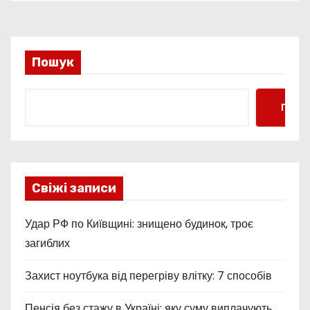
Пошук
Пошу
Свіжі записи
Удар РФ по Київщині: знищено будинок, троє
загиблих
Захист ноутбука від перегріву влітку: 7 способів
Пенсія без стажу в Україні: яку суму виплачують