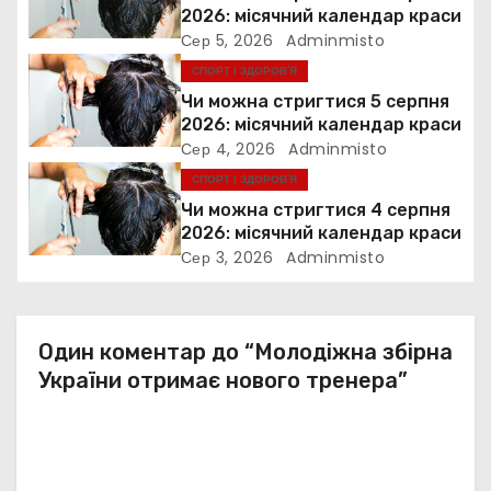
2026: місячний календар краси
а
Сер 5, 2026
Adminmisto
СПОРТ І ЗДОРОВ’Я
п
Чи можна стригтися 5 серпня
и
2026: місячний календар краси
Сер 4, 2026
Adminmisto
с
СПОРТ І ЗДОРОВ’Я
Чи можна стригтися 4 серпня
і
2026: місячний календар краси
Сер 3, 2026
Adminmisto
в
Один коментар до “Молодіжна збірна
України отримає нового тренера”