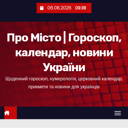
П
06.08.2026
09:38
е
р
е
Про Місто | Гороскоп,
й
т
календар, новини
и
д
України
о
к
Щоденний гороскоп, нумерологія, церковний календар,
о
прикмети та новини для українців
н
т
е
н
т