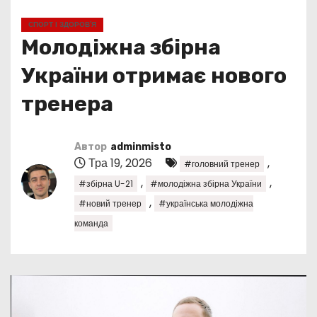
у
СПОРТ І ЗДОРОВ’Я
Молодіжна збірна
України отримає нового
тренера
Автор
adminmisto
Тра 19, 2026
,
#головний тренер
,
,
#збірна U-21
#молодіжна збірна України
,
#новий тренер
#українська молодіжна
команда