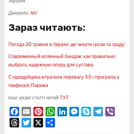
України.
Джерело:
NV
Зараз читають:
Погода 20 травня в Україні: де чекати грози та граду
Современный коленный бандаж: как правильно
выбрать надежную опору для сустава
Стародубцева втратила перевагу 3:0 і програла у
півфіналі Парижа
Інші цікаві статті читай
ТУТ
F
E
Pi
W
Li
M
S
T
Vi
a
m
nt
h
n
e
k
el
b
T
T
X
П
c
ai
er
a
k
s
y
e
er
hr
w
о