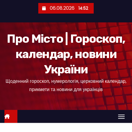
П
06.08.2026
14:52
е
р
е
Про Місто | Гороскоп,
й
т
календар, новини
и
д
України
о
к
Щоденний гороскоп, нумерологія, церковний календар,
о
прикмети та новини для українців
н
т
е
н
т