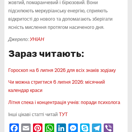
жовтий, помаранчевий і бірюзовий. Вони
підсилюють меркуріанську енергію, сприяють
відкритості до нового та допомагають зберігати
ясність мислення протягом насиченого дня.
Джерело:
УНІАН
Зараз читають:
Гороскоп на 6 липня 2026 для всіх знаків зодіаку
Чи можна стригтися 6 липня 2026: місячний
календар краси
Літня спека і концентрація учнів: поради психолога
Інші цікаві статті читай
ТУТ
F
E
Pi
W
Li
M
S
T
Vi