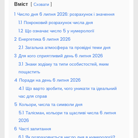
Вміст
Сховати
1
Число дня 6 липня 2026: розрахунок і значення
1.1
Покроковий розрахунок числа дня
1.2
Що означає число 5 у нумерології
2
Енергетика 6 липня 2026
2.1
Загальна атмосфера та провідні теми дня
3
Для кого сприятливий день 6 липня 2026
3.1
Знаки зодіаку та типи особистостей, яким
пощастить
4
Поради на день 6 липня 2026
4.1
Що варто зробити, чого уникати та ідеальний
час для справ
5
Кольори, числа та символи дня
5.1
Талісман, кольори та щасливі числа 6 липня
2026
6
Часті запитання
6.1
Як розраховується число дня в нумерології?