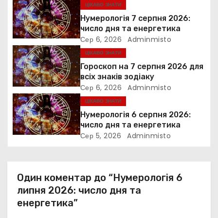
я
ЦІКАВО ЗНАТИ
Нумерологія 7 серпня 2026:
з
число дня та енергетика
Сер 6, 2026
Adminmisto
а
ЦІКАВО ЗНАТИ
п
Гороскоп на 7 серпня 2026 для
всіх знаків зодіаку
и
Сер 6, 2026
Adminmisto
ЦІКАВО ЗНАТИ
с
Нумерологія 6 серпня 2026:
і
число дня та енергетика
Сер 5, 2026
Adminmisto
в
Один коментар до “Нумерологія 6
липня 2026: число дня та
енергетика”