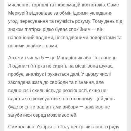
мислення, торгівлі та інформаційних потоків. Саме
Меркурій відповідає за обмін ідеями, укладання
угод, пересування та гнучкість розуму. Тому день під
знаком п’ятірки рідко буває спокійним — він
наповнений подіями, несподіваними поворотами та
новими знайомствами.
Архетип числа 5 — це Мандрівник або Посланець.
Людина-п’ятірка не сидить на місці: вона шукає,
пробує, аналізує і рухається далі. У цьому числі
закладена жага до свободи та пізнання, але
водночас і схильність до розсіяності, якщо не
вдається сфокусуватися на головному. Цей день
буде рясніти варіантами вибору — важливо не
загубитися серед можливостей.
Символічно п’ятірка стоїть у центрі числового ряду