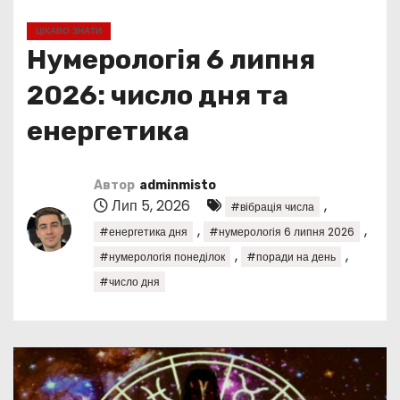
у
ЦІКАВО ЗНАТИ
Нумерологія 6 липня
2026: число дня та
енергетика
Автор
adminmisto
Лип 5, 2026
,
#вібрація числа
,
,
#енергетика дня
#нумерологія 6 липня 2026
,
,
#нумерологія понеділок
#поради на день
#число дня