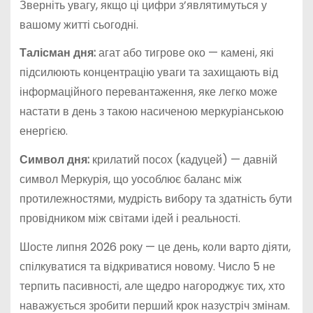
Зверніть увагу, якщо ці цифри з’являтимуться у
вашому житті сьогодні.
Талісман дня:
агат або тигрове око — камені, які
підсилюють концентрацію уваги та захищають від
інформаційного перевантаження, яке легко може
настати в день з такою насиченою меркуріанською
енергією.
Символ дня:
крилатий посох (кадуцей) — давній
символ Меркурія, що уособлює баланс між
протилежностями, мудрість вибору та здатність бути
провідником між світами ідей і реальності.
Шосте липня 2026 року — це день, коли варто діяти,
спілкуватися та відкриватися новому. Число 5 не
терпить пасивності, але щедро нагороджує тих, хто
наважується зробити перший крок назустріч змінам.