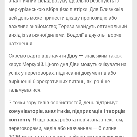
аналітичний склад розуму ідеально резонують із
меркуріанською вібрацією п’ятірки. Для Близнюків
цей день може принести цікаву пропозицію або
важливе знайомство; Терези знайдуть оптимальний
вихід із затяжної дилеми; Водолії відчують творче
натхнення.
Окремо варто відзначити
Діву
— знак, яким також
керує Меркурій. Цього дня Діви можуть очікувати на
успіх у переговорах, підписанні документів або
вирішенні бюрократичних питань, які раніше
гальмувалися.
З точки зору типів особистостей, день підтримує
комунікаторів, аналітиків, підприємців і творців
контенту
. Якщо ваша робота пов’язана з текстом,
переговорами, медіа або навчанням — 6 липня
2026 може стати одним із найпродуктивніших днів