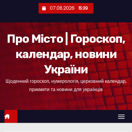
П
07.08.2026
15:39
е
р
е
Про Місто | Гороскоп,
й
т
календар, новини
и
д
України
о
к
Щоденний гороскоп, нумерологія, церковний календар,
о
прикмети та новини для українців
н
т
е
н
т