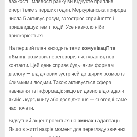
важкості і млявості ранку ви відчуєте приплив
енергії вже з перших годин. Меркуріанська природа
числа 5 активує розум, загострює сприйняття і
пришвидшує темп подій. Усе навколо ніби
прискорюється.
На перший план виходять теми
комунікації та
обміну
: розмови, переговори, листування, нові
контакти. Цей день сприяє будь-яким формам
діалогу — від ділових зустрічей до щирих розмов із
близькими людьми. Також активується сфера
навчання та інформації: якщо ви давно відкладали
якийсь курс, книгу або дослідження — сьогодні саме
час почати.
Відчутний акцент робиться на
змінах і адаптації
.
Якщо в житті назрів момент для перегляду звичних