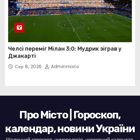
Челсі переміг Мілан 3:0: Мудрик зіграв у
Джакарті
Сер 8, 2026
Adminmisto
Про Місто | Гороскоп,
календар, новини України
Щоденний гороскоп, нумерологія, церковний календар,