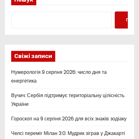
н
Пошу
а
ц
і
Свіжі записи
я
Нумерологія 9 серпня 2026: число дня та
з
енергетика
а
Вучич: Сербія підтримує територіальну цілісність
п
України
и
Гороскоп на 9 серпня 2026 для всіх знаків зодіаку
с
Челсі переміг Мілан 3:0: Мудрик зіграв у Джакарті