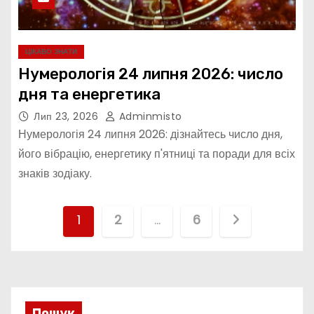
ЦІКАВО ЗНАТИ
Нумерологія 24 липня 2026: число
дня та енергетика
Лип 23, 2026
Adminmisto
Нумерологія 24 липня 2026: дізнайтесь число дня,
його вібрацію, енергетику п'ятниці та поради для всіх
знаків зодіаку.
П
1
2
…
6
а
г
і
Пошук