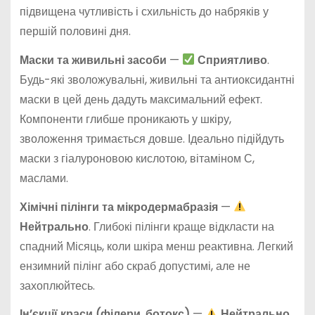
підвищена чутливість і схильність до набряків у
першій половині дня.
Маски та живильні засоби
—
Сприятливо
.
Будь-які зволожувальні, живильні та антиоксидантні
маски в цей день дадуть максимальний ефект.
Компоненти глибше проникають у шкіру,
зволоження тримається довше. Ідеально підійдуть
маски з гіалуроновою кислотою, вітаміном С,
маслами.
Хімічні пілінги та мікродермабразія
—
Нейтрально
. Глибокі пілінги краще відкласти на
спадний Місяць, коли шкіра менш реактивна. Легкий
ензимний пілінг або скраб допустимі, але не
захоплюйтесь.
Ін’єкції краси (філери, ботокс)
—
Нейтрально