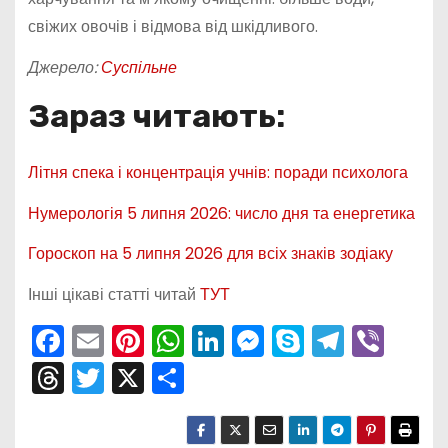
свіжих овочів і відмова від шкідливого.
Джерело:
Суспільне
Зараз читають:
Літня спека і концентрація учнів: поради психолога
Нумерологія 5 липня 2026: число дня та енергетика
Гороскоп на 5 липня 2026 для всіх знаків зодіаку
Інші цікаві статті читай
ТУТ
F
E
Pi
W
Li
M
S
T
Vi
a
m
nt
h
n
e
k
el
b
T
T
X
П
c
ai
er
a
k
s
y
e
er
hr
w
о
e
l
e
ts
e
s
p
gr
e
itt
ді