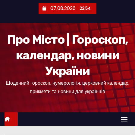
П
07.08.2026
23:54
е
р
е
Про Місто | Гороскоп,
й
т
календар, новини
и
д
України
о
к
Щоденний гороскоп, нумерологія, церковний календар,
о
прикмети та новини для українців
н
т
е
н
т