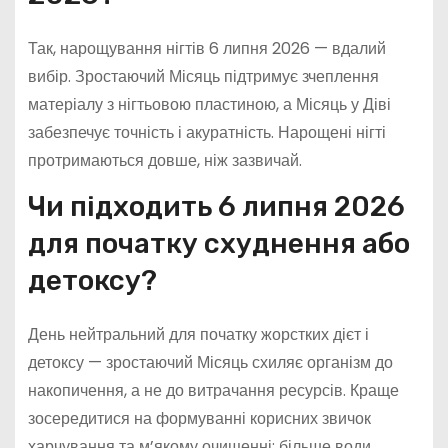
Так, нарощування нігтів 6 липня 2026 — вдалий
вибір. Зростаючий Місяць підтримує зчеплення
матеріалу з нігтьовою пластиною, а Місяць у Діві
забезпечує точність і акуратність. Нарощені нігті
протримаються довше, ніж зазвичай.
Чи підходить 6 липня 2026
для початку схуднення або
детоксу?
День нейтральний для початку жорстких дієт і
детоксу — зростаючий Місяць схиляє організм до
накопичення, а не до витрачання ресурсів. Краще
зосередитися на формуванні корисних звичок
харчування та м’якому очищенні: більше води,