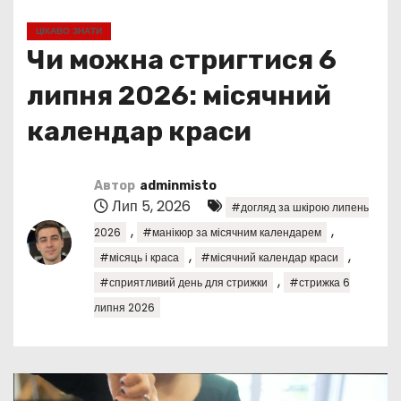
у
ЦІКАВО ЗНАТИ
Чи можна стригтися 6
липня 2026: місячний
календар краси
Автор
adminmisto
Лип 5, 2026
#догляд за шкірою липень
,
,
2026
#манікюр за місячним календарем
,
,
#місяць і краса
#місячний календар краси
,
#сприятливий день для стрижки
#стрижка 6
липня 2026