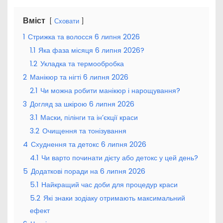
Вміст
Сховати
1
Стрижка та волосся 6 липня 2026
1.1
Яка фаза місяця 6 липня 2026?
1.2
Укладка та термообробка
2
Манікюр та нігті 6 липня 2026
2.1
Чи можна робити манікюр і нарощування?
3
Догляд за шкірою 6 липня 2026
3.1
Маски, пілінги та ін’єкції краси
3.2
Очищення та тонізування
4
Схуднення та детокс 6 липня 2026
4.1
Чи варто починати дієту або детокс у цей день?
5
Додаткові поради на 6 липня 2026
5.1
Найкращий час доби для процедур краси
5.2
Які знаки зодіаку отримають максимальний
ефект