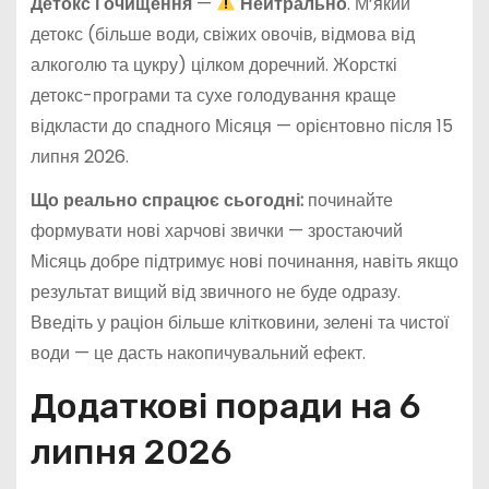
Детокс і очищення
—
Нейтрально
. М’який
детокс (більше води, свіжих овочів, відмова від
алкоголю та цукру) цілком доречний. Жорсткі
детокс-програми та сухе голодування краще
відкласти до спадного Місяця — орієнтовно після 15
липня 2026.
Що реально спрацює сьогодні:
починайте
формувати нові харчові звички — зростаючий
Місяць добре підтримує нові починання, навіть якщо
результат вищий від звичного не буде одразу.
Введіть у раціон більше клітковини, зелені та чистої
води — це дасть накопичувальний ефект.
Додаткові поради на 6
липня 2026