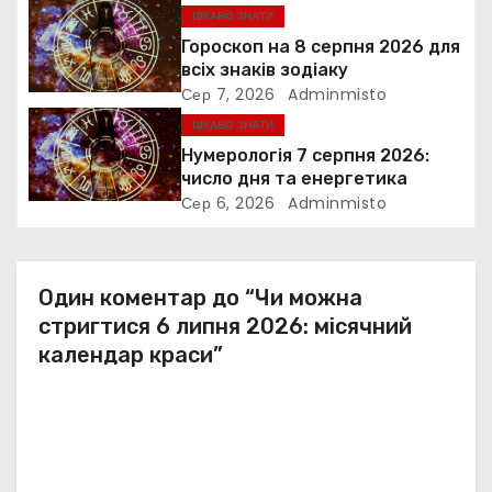
а
ЦІКАВО ЗНАТИ
п
Гороскоп на 8 серпня 2026 для
всіх знаків зодіаку
и
Сер 7, 2026
Adminmisto
ЦІКАВО ЗНАТИ
с
Нумерологія 7 серпня 2026:
і
число дня та енергетика
Сер 6, 2026
Adminmisto
в
Один коментар до “Чи можна
стригтися 6 липня 2026: місячний
календар краси”