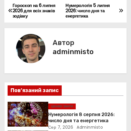
b
st
A
dI
e
e
a
a
er
л
Гороскоп на 6 липня
Нумерологія 5 липня
Н
2026 для всіх знаків
2026: число дня та
o
p
n
n
m
d
и
зодіаку
енергетика
а
o
p
g
s
т
k
er
в
и
с
Автор
і
я
adminmisto
г
а
ц
Пов’язаний запис
і
я
ЦІКАВО ЗНАТИ
Нумерологія 8 серпня 2026:
з
число дня та енергетика
Сер 7, 2026
Adminmisto