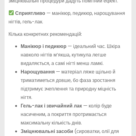
зміцнювальні процедури дадуть помітний ефект.
Сприятливо
— манікюр, педикюр, нарощування
нігтів, гель-лак.
Кілька конкретних рекомендацій:
Манікюр і педикюр
— ідеальний час. Шкіра
навколо нігтів м’якша, кутикула легше
видаляється, а самі нігті менш ламкі.
Нарощування
— матеріал ляже щільно й
триматиметься довше, бо фаза зростання
підтримує зчеплення та природну міцність
нігтя.
Гель-лак і звичайний лак
— колір буде
насиченим, а покриття протримається
максимальну кількість днів.
Зміцнювальні засоби
(сироватки, олії для