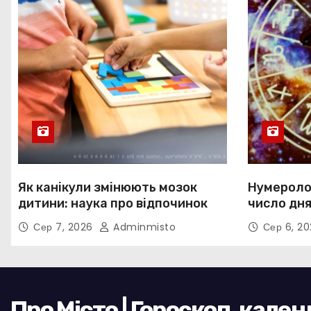
Як канікули змінюють мозок
Нумеролог
дитини: наука про відпочинок
число дня
Сер 7, 2026
Adminmisto
Сер 6, 2
Про Місто | Гороскоп, кале