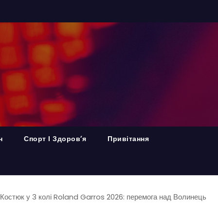
н
Спорт І Здоров’я
Привітання
Костюк у 3 колі Roland Garros 2026: перемога над Волинець