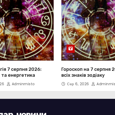
ія 7 серпня 2026:
Гороскоп на 7 серпня 
 та енергетика
всіх знаків зодіаку
026
Adminmisto
Сер 6, 2026
Adminmis
ндар, новини