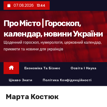
П
07.08.2026
13:44
е
р
Про Місто | Гороскоп,
е
й
календар, новини України
т
Щоденний гороскоп, нумерологія, церковний календар,
и
прикмети та новини для українців
д
о
к
Економіка Та Бізнес
Освіта І Наука
о
н
Цікаво Знати
Політика Конфіденційності
т
е
Марта Костюк
н
т