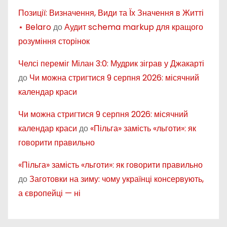
Позиції: Визначення, Види та Їх Значення в Житті
⋆ Belaro
до
Аудит schema markup для кращого
розуміння сторінок
Челсі переміг Мілан 3:0: Мудрик зіграв у Джакарті
до
Чи можна стригтися 9 серпня 2026: місячний
календар краси
Чи можна стригтися 9 серпня 2026: місячний
календар краси
до
«Пільга» замість «льготи»: як
говорити правильно
«Пільга» замість «льготи»: як говорити правильно
до
Заготовки на зиму: чому українці консервують,
а європейці — ні