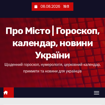
П
08.08.2026
19:11
е
р
е
Про Місто | Гороскоп,
й
т
календар, новини
и
д
України
о
к
Щоденний гороскоп, нумерологія, церковний календар,
о
прикмети та новини для українців
н
т
е
н
т