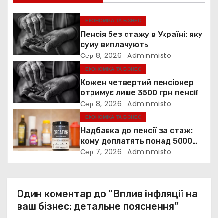
і
я
ЕКОНОМІКА ТА БІЗНЕС
Пенсія без стажу в Україні: яку
з
суму виплачують
Сер 8, 2026
Adminmisto
а
ЕКОНОМІКА ТА БІЗНЕС
п
Кожен четвертий пенсіонер
отримує лише 3500 грн пенсії
и
Сер 8, 2026
Adminmisto
ЕКОНОМІКА ТА БІЗНЕС
с
Надбавка до пенсії за стаж:
і
кому доплатять понад 5000
грн
Сер 7, 2026
Adminmisto
в
Один коментар до “Вплив інфляції на
ваш бізнес: детальне пояснення”