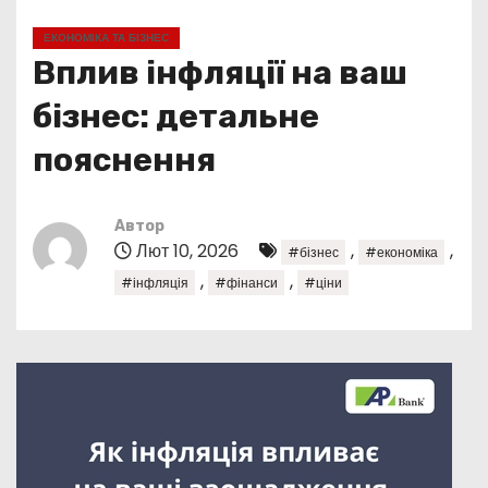
у
ЕКОНОМІКА ТА БІЗНЕС
Вплив інфляції на ваш
бізнес: детальне
пояснення
Автор
Лют 10, 2026
,
,
#бізнес
#економіка
,
,
#інфляція
#фінанси
#ціни