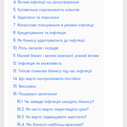
4
Вплив інфляції на ціноутворення
5
Купівельна спроможність клієнтів
6
Зарплати та персонал
7
Фінансове планування в умовах інфляції
8
Кредитування та інфляція
9
Як бізнесу адаптуватися до інфляції
10
Роль запасів і складів
11
Малий бізнес і великі компанії: різний вплив
12
Інфляція як можливість
13
Типові помилки бізнесу під час інфляції
14
Що варто контролювати постійно
15
Висновок
16
Поширені запитання
16.1
Чи завжди інфляція шкодить бізнесу?
16.2
Як часто варто переглядати ціни?
16.3
Чи варто підвищувати зарплати?
16.4
Які бізнеси найбільш вразливі?