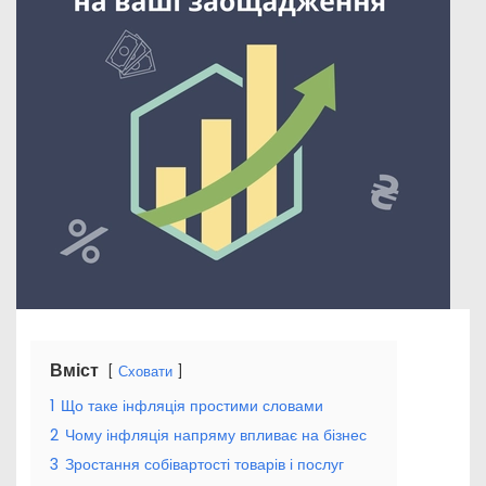
Вміст
Сховати
1
Що таке інфляція простими словами
2
Чому інфляція напряму впливає на бізнес
3
Зростання собівартості товарів і послуг