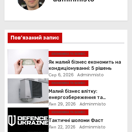
я
г
а
ц
Пов’язаний запис
і
я
ЕКОНОМІКА ТА БІЗНЕС
Як малий бізнес економить на
з
кондиціонуванні: 5 рішень
Сер 6, 2026
Adminmisto
а
ЕКОНОМІКА ТА БІЗНЕС
п
Малий бізнес влітку:
енергозбереження та
и
прибутковість
Лип 29, 2026
Adminmisto
ЕКОНОМІКА ТА БІЗНЕС
с
Тактичні шоломи Фаст
і
Лип 22, 2026
Adminmisto