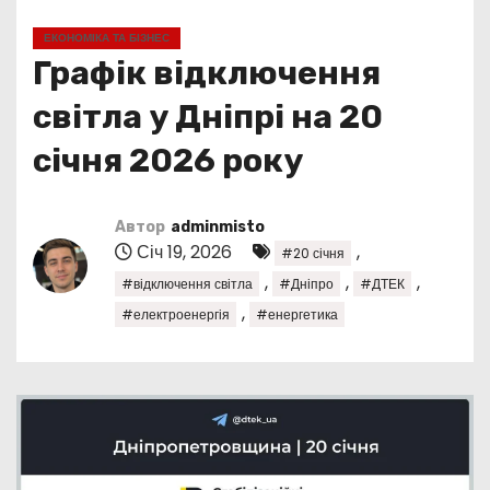
у
ЕКОНОМІКА ТА БІЗНЕС
Графік відключення
світла у Дніпрі на 20
січня 2026 року
Автор
adminmisto
Січ 19, 2026
,
#20 січня
,
,
,
#відключення світла
#Дніпро
#ДТЕК
,
#електроенергія
#енергетика