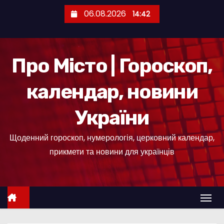
П
06.08.2026
14:42
е
р
е
Про Місто | Гороскоп,
й
т
календар, новини
и
д
України
о
к
Щоденний гороскоп, нумерологія, церковний календар,
о
прикмети та новини для українців
н
т
е
н
т