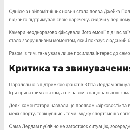
Однією з найпомітніших новин стала поява Джейка Пола
відкрито підтримував свою наречену, сидячи у першому
Камери неодноразово фіксували його емоції під час заї
стало зворушливим моментом, який показує людський бі
Разом із тим, така увага лише посилила інтерес до само
Критика та звинувачення
Паралельно з підтримкою фанатів Ютта Лердам зіткнулас
Ігри приватним літаком, а не разом з національною ком
Деякі коментатори назвали це проявом «зірковості» та 
межі спорту, торкнувшись теми іміджу спортсменів світо
Сама Лердам публічно не загострює ситуацію, зосеред