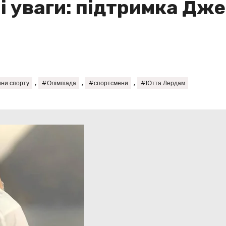
 уваги: підтримка Дже
,
,
,
ни спорту
#Олімпіада
#спортсмени
#Ютта Лердам