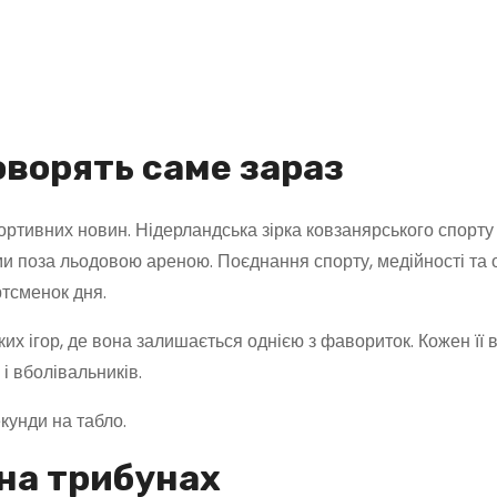
оворять саме зараз
ортивних новин. Нідерландська зірка ковзанярського спорту
ми поза льодовою ареною. Поєднання спорту, медійності та 
ртсменок дня.
х ігор, де вона залишається однією з фавориток. Кожен її в
і вболівальників.
кунди на табло.
на трибунах