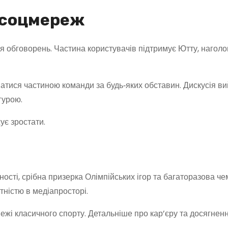
і соцмереж
 обговорень. Частина користувачів підтримує Ютту, нагол
атися частиною команди за будь‑яких обставин. Дискусія в
гурою.
ує зростати.
сті, срібна призерка Олімпійських ігор та багаторазова че
тністю в медіапросторі.
межі класичного спорту. Детальніше про кар’єру та досягнен