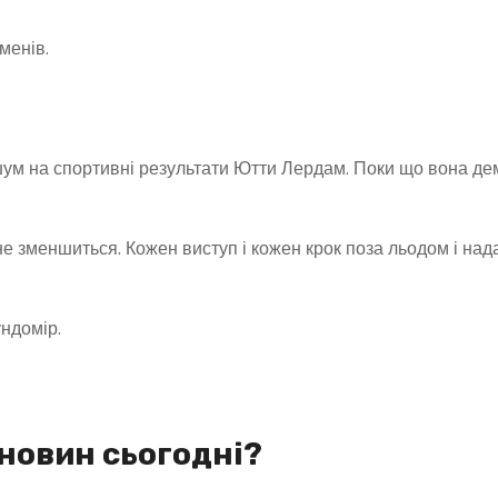
менів.
шум на спортивні результати Ютти Лердам. Поки що вона де
е зменшиться. Кожен виступ і кожен крок поза льодом і нада
ндомір.
новин сьогодні?