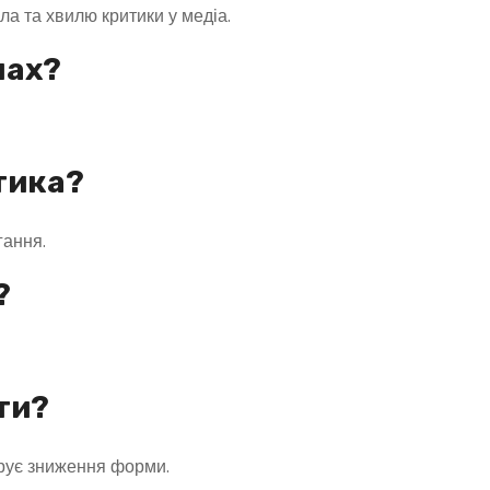
ла та хвилю критики у медіа.
нах?
тика?
гання.
?
ати?
рує зниження форми.