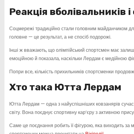
Реакція вболівальників 
Соцмережі традиційно стали головним майданчиком для
головне — це результат, а не спосіб подорожі.
Інші ж вважають, що олімпійський спортсмен має залиш
емоційною й показала, наскільки Лердам є медійною фі
Попри все, кількість прихильників спортсменки продовж
Хто така Ютта Лердам
Ютта Лердам — одна з найуспішніших ковзанярів сучасно
світу. Вона поєднує спортивну кар’єру з активною прису
Саме це поєднання робить її фігурою, яка виходить за 
спортсменки можна прочитати на
Вікіпедії
.