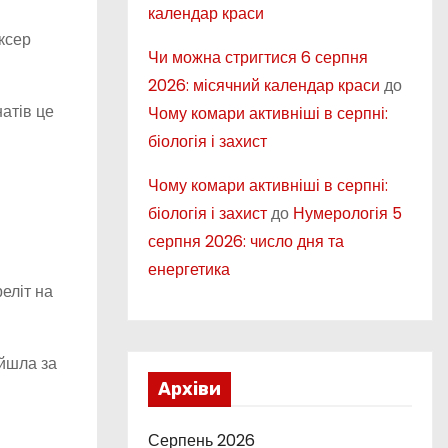
календар краси
ксер
Чи можна стригтися 6 серпня
2026: місячний календар краси
до
атів це
Чому комари активніші в серпні:
біологія і захист
Чому комари активніші в серпні:
біологія і захист
до
Нумерологія 5
серпня 2026: число дня та
енергетика
еліт на
ийшла за
Архіви
Серпень 2026