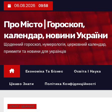
П
06.08.2026
09:58
е
р
Про Місто | Гороскоп,
е
й
календар, новини України
т
Щоденний гороскоп, нумерологія, церковний календар,
и
прикмети та новини для українців
д
о
к
Економіка Та Бізнес
Освіта І Наука
о
н
Цікаво Знати
Політика Конфіденційності
т
е
н
СПОРТ І ЗДОРОВ’Я
т