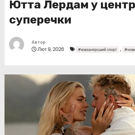
Ютта Лердам у центрі
у
суперечки
Автор
Лют 9, 2026
,
#ковзанярський спорт
#нови