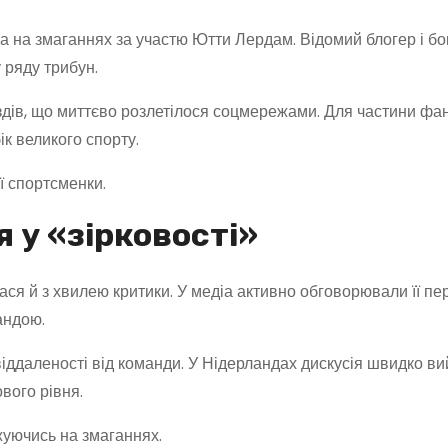
 на змаганнях за участю Ютти Лердам. Відомий блогер і бо
 ряду трибун.
здів, що миттєво розлетілося соцмережами. Для частини фан
к великого спорту.
ї спортсменки.
 у «зірковості»
я й з хвилею критики. У медіа активно обговорювали її пер
андою.
віддаленості від команди. У Нідерландах дискусія швидко в
вого рівня.
жуючись на змаганнях.