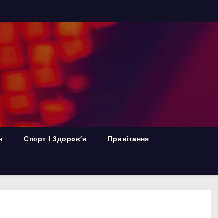
н
Спорт І Здоров’я
Привітання