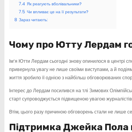
7.4
Як реагують вболівальники?
7.5
Чи впливає це на її результати?
8
Зараз читають:
Чому про Ютту Лердам г
Ім’я Ютти Лердам сьогодні знову опинилося в центрі сп
привернула увагу не лише своїми виступами, а й подія
життя зробило її однією з найбільш обговорюваних спо
Інтерес до Лердам посилився на тлі Зимових Олімпійськи
старт супроводжується підвищеною увагою журналістів 
Втім, цього разу причиною обговорень стали не лише се
Підтримка Джейка Пола 