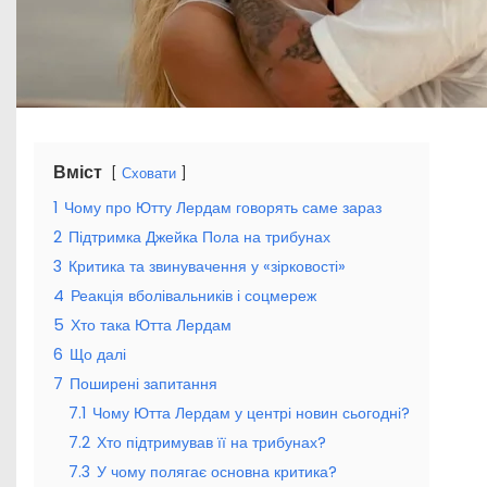
Вміст
Сховати
1
Чому про Ютту Лердам говорять саме зараз
2
Підтримка Джейка Пола на трибунах
3
Критика та звинувачення у «зірковості»
4
Реакція вболівальників і соцмереж
5
Хто така Ютта Лердам
6
Що далі
7
Поширені запитання
7.1
Чому Ютта Лердам у центрі новин сьогодні?
7.2
Хто підтримував її на трибунах?
7.3
У чому полягає основна критика?