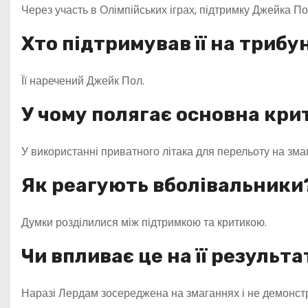
Через участь в Олімпійських іграх, підтримку Джейка По
Хто підтримував її на трибу
Її наречений Джейк Пол.
У чому полягає основна кри
У використанні приватного літака для перельоту на зма
Як реагують вболівальники
Думки розділилися між підтримкою та критикою.
Чи впливає це на її результ
Наразі Лердам зосереджена на змаганнях і не демонст