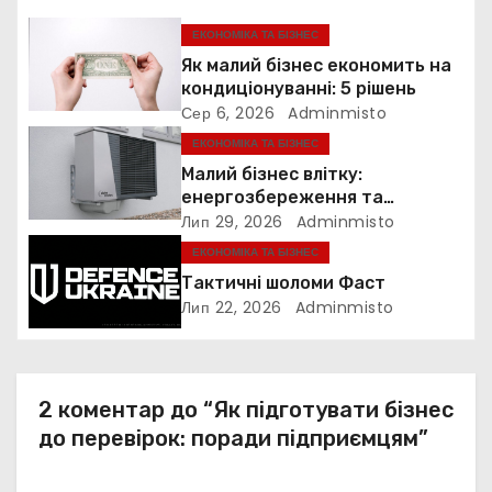
я
ЕКОНОМІКА ТА БІЗНЕС
Як малий бізнес економить на
з
кондиціонуванні: 5 рішень
Сер 6, 2026
Adminmisto
а
ЕКОНОМІКА ТА БІЗНЕС
п
Малий бізнес влітку:
енергозбереження та
и
прибутковість
Лип 29, 2026
Adminmisto
ЕКОНОМІКА ТА БІЗНЕС
с
Тактичні шоломи Фаст
і
Лип 22, 2026
Adminmisto
в
2 коментар до “Як підготувати бізнес
до перевірок: поради підприємцям”