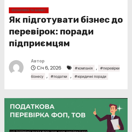
у
ЕКОНОМІКА ТА БІЗНЕС
Як підготувати бізнес до
перевірок: поради
підприємцям
Автор
Січ 6, 2026
,
#компанія
#перевірки
,
,
бізнесу
#податки
#юридичні поради