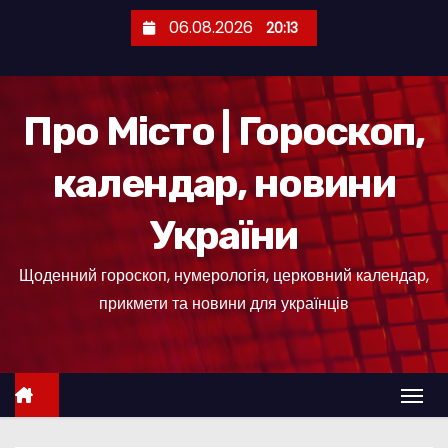
П
06.08.2026
20:13
е
р
е
Про Місто | Гороскоп,
й
т
календар, новини
и
д
України
о
к
Щоденний гороскоп, нумерологія, церковний календар,
о
прикмети та новини для українців
н
т
е
н
т