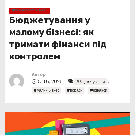
у
ЕКОНОМІКА ТА БІЗНЕС
Бюджетування у
малому бізнесі: як
тримати фінанси під
контролем
Автор
Січ 6, 2026
,
#бюджетування
,
,
#малий бізнес
#поради
#фінанси