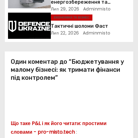
енергозбереження та
и
прибутковість
Лип 29, 2026
Adminmisto
ЕКОНОМІКА ТА БІЗНЕС
с
Тактичні шоломи Фаст
і
Лип 22, 2026
Adminmisto
в
Один коментар до “Бюджетування у
малому бізнесі: як тримати фінанси
під контролем”
Що таке P&L і як його читати: простими
словами - pro-misto.tech
: