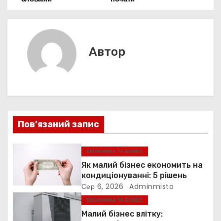
d
и
а
o
p
g
s
т
k
er
в
и
с
і
Автор
я
г
а
ц
Пов’язаний запис
і
я
ЕКОНОМІКА ТА БІЗНЕС
Як малий бізнес економить на
з
кондиціонуванні: 5 рішень
Сер 6, 2026
Adminmisto
а
ЕКОНОМІКА ТА БІЗНЕС
п
Малий бізнес влітку: