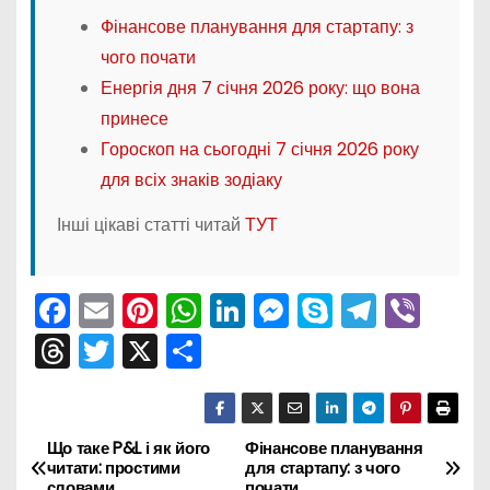
Фінансове планування для стартапу: з
чого почати
Енергія дня 7 січня 2026 року: що вона
принесе
Гороскоп на сьогодні 7 січня 2026 року
для всіх знаків зодіаку
Інші цікаві статті читай
ТУТ
F
E
Pi
W
Li
M
S
T
Vi
a
m
nt
h
n
e
k
el
b
T
T
X
П
c
ai
er
a
k
s
y
e
er
hr
w
о
e
l
e
ts
e
s
p
gr
e
itt
ді
b
st
A
dI
e
e
a
a
er
л
Що таке P&L і як його
Фінансове планування
Н
читати: простими
для стартапу: з чого
o
p
n
n
m
словами
почати