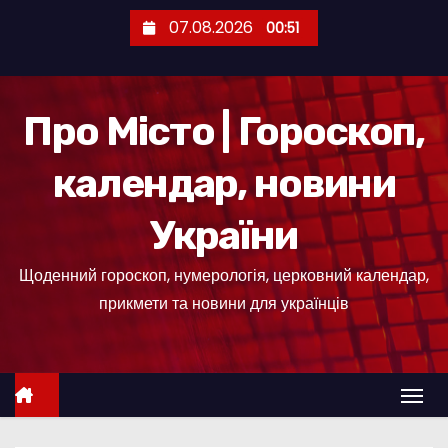
П
07.08.2026
00:51
е
р
е
Про Місто | Гороскоп,
й
т
календар, новини
и
д
України
о
к
Щоденний гороскоп, нумерологія, церковний календар,
о
прикмети та новини для українців
н
т
е
н
т