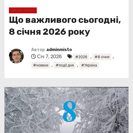
у
ЦІКАВО ЗНАТИ
Що важливого сьогодні,
8 січня 2026 року
Автор
adminmisto
Січ 7, 2026
,
,
#2026
#8 січня
,
,
#новини
#події дня
#Україна