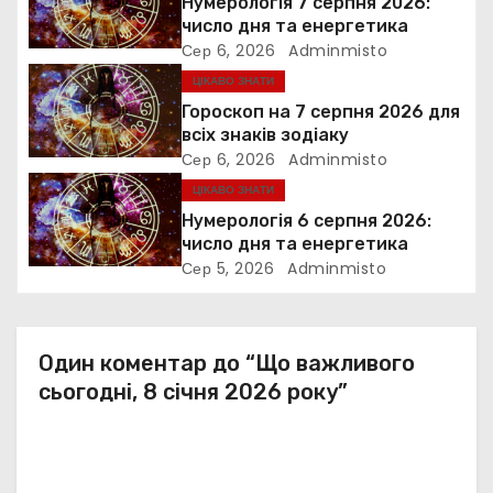
Нумерологія 7 серпня 2026:
з
число дня та енергетика
Сер 6, 2026
Adminmisto
а
ЦІКАВО ЗНАТИ
п
Гороскоп на 7 серпня 2026 для
всіх знаків зодіаку
и
Сер 6, 2026
Adminmisto
ЦІКАВО ЗНАТИ
с
Нумерологія 6 серпня 2026:
і
число дня та енергетика
Сер 5, 2026
Adminmisto
в
Один коментар до “Що важливого
сьогодні, 8 січня 2026 року”