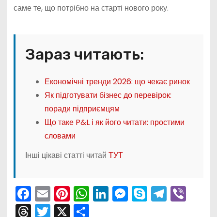
саме те, що потрібно на старті нового року.
Зараз читають:
Економічні тренди 2026: що чекає ринок
Як підготувати бізнес до перевірок:
поради підприємцям
Що таке P&L і як його читати: простими
словами
Інші цікаві статті читай
ТУТ
F
E
Pi
W
Li
M
S
T
Vi
a
m
nt
h
n
e
k
el
b
T
T
X
П