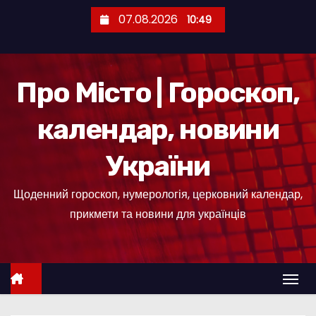
П
07.08.2026
10:49
е
р
е
Про Місто | Гороскоп,
й
т
календар, новини
и
д
України
о
к
Щоденний гороскоп, нумерологія, церковний календар,
о
прикмети та новини для українців
н
т
е
н
т