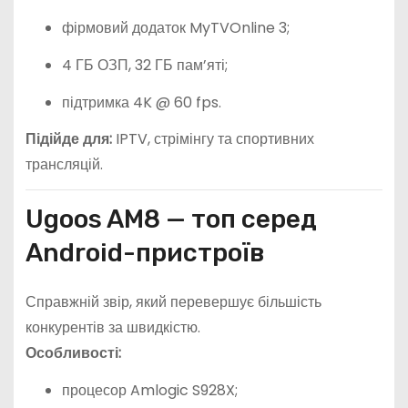
фірмовий додаток MyTVOnline 3;
4 ГБ ОЗП, 32 ГБ пам’яті;
підтримка 4K @ 60 fps.
Підійде для:
IPTV, стрімінгу та спортивних
трансляцій.
Ugoos AM8 — топ серед
Android-пристроїв
Справжній звір, який перевершує більшість
конкурентів за швидкістю.
Особливості:
процесор Amlogic S928X;