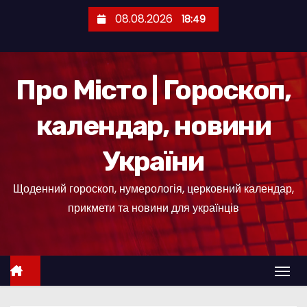
П
08.08.2026
18:49
е
р
е
Про Місто | Гороскоп,
й
т
календар, новини
и
д
України
о
к
Щоденний гороскоп, нумерологія, церковний календар,
о
прикмети та новини для українців
н
т
е
н
т