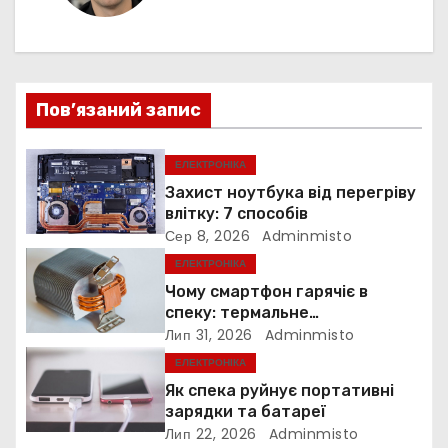
а
ц
і
Пов’язаний запис
я
ЕЛЕКТРОНІКА
з
Захист ноутбука від перегріву
влітку: 7 способів
а
Сер 8, 2026
Adminmisto
ЕЛЕКТРОНІКА
п
Чому смартфон гарячіє в
и
спеку: термальне
дросселювання
Лип 31, 2026
Adminmisto
с
ЕЛЕКТРОНІКА
Як спека руйнує портативні
і
зарядки та батареї
Лип 22, 2026
Adminmisto
в