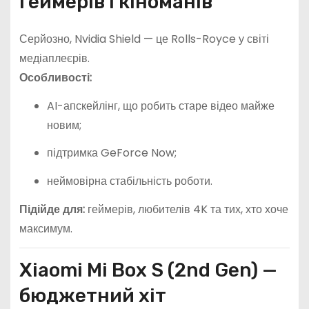
геймерів і кіноманів
Серйозно, Nvidia Shield — це Rolls-Royce у світі
медіаплеєрів.
Особливості:
AI-апскейлінг, що робить старе відео майже
новим;
підтримка GeForce Now;
неймовірна стабільність роботи.
Підійде для:
геймерів, любителів 4K та тих, хто хоче
максимум.
Xiaomi Mi Box S (2nd Gen) —
бюджетний хіт