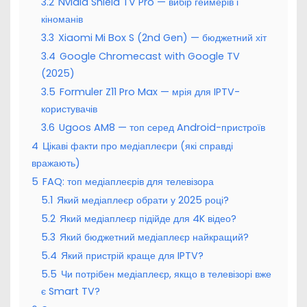
3.2
Nvidia Shield TV Pro — вибір геймерів і
кіноманів
3.3
Xiaomi Mi Box S (2nd Gen) — бюджетний хіт
3.4
Google Chromecast with Google TV
(2025)
3.5
Formuler Z11 Pro Max — мрія для IPTV-
користувачів
3.6
Ugoos AM8 — топ серед Android-пристроїв
4
Цікаві факти про медіаплеєри (які справді
вражають)
5
FAQ: топ медіаплеєрів для телевізора
5.1
Який медіаплеєр обрати у 2025 році?
5.2
Який медіаплеєр підійде для 4K відео?
5.3
Який бюджетний медіаплеєр найкращий?
5.4
Який пристрій краще для IPTV?
5.5
Чи потрібен медіаплеєр, якщо в телевізорі вже
є Smart TV?