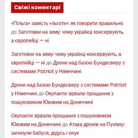
Свіжі коментарі
«Пільга» замість «льготи»: як говорити правильно
до
Заготовки на зиму: чому українці консервують,
а європейці — ні
Заготовки на зиму: чому українці консервують, а
європейці — ні
до
Дрони над базою Бундесверу з
системами Patriot у Німеччині
Дрони над базою Бундесверу з системами Patriot
у Німеччині
до
Окупанти зірвали прощання з
пошуковиком Юковим на Донеччині
Окупанти зірвали прощання з пошуковиком
Юковим на Донеччині
до
Атака дронів на Пухівку:
загинули бабуся, дідусь і онук