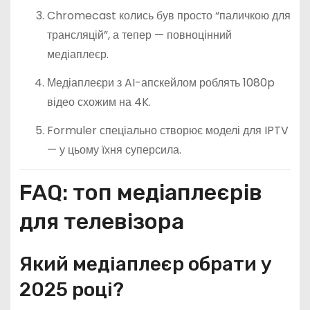
Chromecast колись був просто “паличкою для
трансляцій”, а тепер — повноцінний
медіаплеєр.
Медіаплеєри з AI-апскейлом роблять 1080p
відео схожим на 4K.
Formuler спеціально створює моделі для IPTV
— у цьому їхня суперсила.
FAQ: топ медіаплеєрів
для телевізора
Який медіаплеєр обрати у
2025 році?