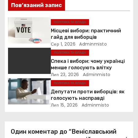
і
Пов’язаний запис
я
ПОЛІТИКА ТА ВЛАДА
з
Місцеві вибори: практичний
гайд для виборців
а
Сер 1, 2026
Adminmisto
ПОЛІТИКА ТА ВЛАДА
п
Спека і вибори: чому українці
и
менше голосують влітку
Лип 23, 2026
Adminmisto
с
ПОЛІТИКА ТА ВЛАДА
Депутати проти виборців: як
і
голосують насправді
Лип 15, 2026
Adminmisto
в
Один коментар до “Веніславський