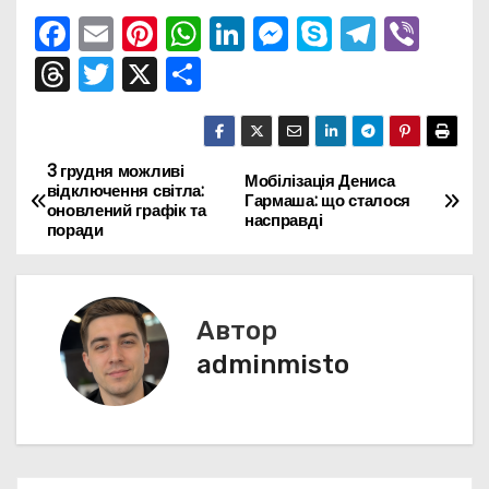
F
E
Pi
W
Li
M
S
T
Vi
a
m
nt
h
n
e
k
el
b
T
T
X
П
c
ai
er
a
k
s
y
e
er
hr
w
о
e
l
e
ts
e
s
p
gr
e
itt
ді
b
st
A
dI
e
e
a
a
er
л
3 грудня можливі
Н
Мобілізація Дениса
відключення світла:
o
p
n
n
m
Гармаша: що сталося
d
и
оновлений графік та
а
насправді
поради
o
p
g
s
т
k
er
в
и
с
і
Автор
я
г
adminmisto
а
ц