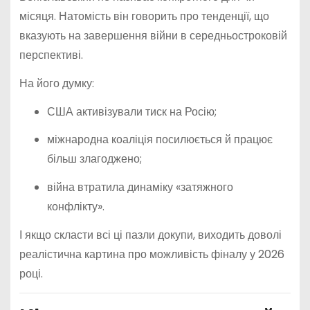
місяця. Натомість він говорить про тенденції, що
вказують на завершення війни в середньостроковій
перспективі.
На його думку:
США активізували тиск на Росію;
міжнародна коаліція посилюється й працює
більш злагоджено;
війна втратила динаміку «затяжного
конфлікту».
І якщо скласти всі ці пазли докупи, виходить доволі
реалістична картина про можливість фіналу у 2026
році.