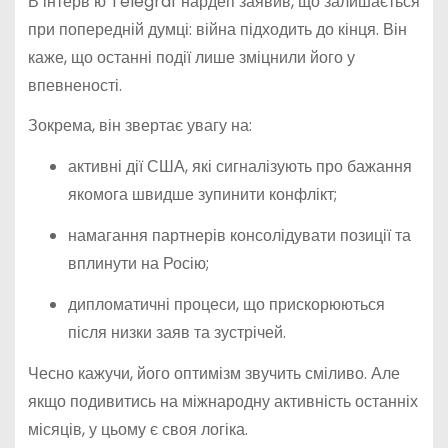
В інтерв’ю Telegraf нардеп заявив, що залишається
при попередній думці: війна підходить до кінця. Він
каже, що останні події лише зміцнили його у
впевненості.
Зокрема, він звертає увагу на:
активні дії США, які сигналізують про бажання
якомога швидше зупинити конфлікт;
намагання партнерів консолідувати позиції та
вплинути на Росію;
дипломатичні процеси, що прискорюються
після низки заяв та зустрічей.
Чесно кажучи, його оптимізм звучить сміливо. Але
якщо подивитись на міжнародну активність останніх
місяців, у цьому є своя логіка.