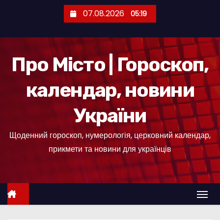
П
07.08.2026
05:19
е
р
е
Про Місто | Гороскоп,
й
т
календар, новини
и
д
України
о
к
Щоденний гороскоп, нумерологія, церковний календар,
о
прикмети та новини для українців
н
т
е
н
т