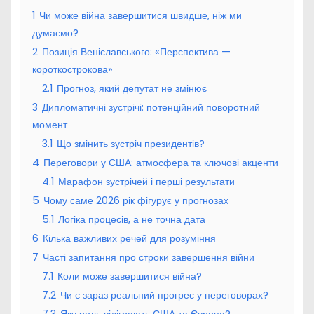
1
Чи може війна завершитися швидше, ніж ми
думаємо?
2
Позиція Веніславського: «Перспектива —
короткострокова»
2.1
Прогноз, який депутат не змінює
3
Дипломатичні зустрічі: потенційний поворотний
момент
3.1
Що змінить зустріч президентів?
4
Переговори у США: атмосфера та ключові акценти
4.1
Марафон зустрічей і перші результати
5
Чому саме 2026 рік фігурує у прогнозах
5.1
Логіка процесів, а не точна дата
6
Кілька важливих речей для розуміння
7
Часті запитання про строки завершення війни
7.1
Коли може завершитися війна?
7.2
Чи є зараз реальний прогрес у переговорах?