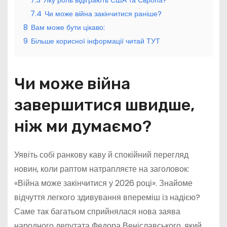
7.3
Яку роль відіграють США та Європа?
7.4
Чи може війна закінчитися раніше?
8
Вам може бути цікаво:
9
Більше корисної інформації читай ТУТ
Чи може війна
завершитися швидше,
ніж ми думаємо?
Уявіть собі ранкову каву й спокійний перегляд
новин, коли раптом натрапляєте на заголовок:
«Війна може закінчитися у 2026 році». Знайоме
відчуття легкого здивування впереміш із надією?
Саме так багатьом сприйнялася нова заява
народного депутата Федора Веніславського, який