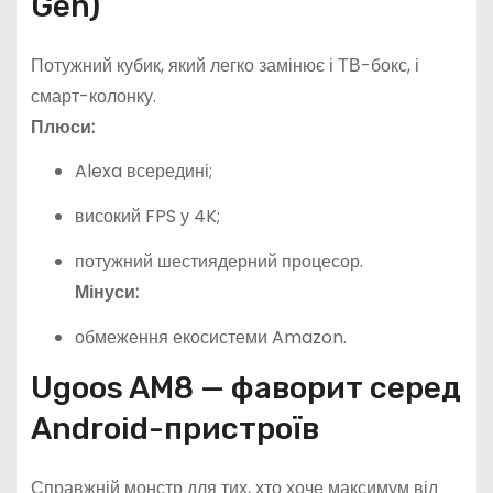
Gen)
Потужний кубик, який легко замінює і ТВ-бокс, і
смарт-колонку.
Плюси:
Alexa всередині;
високий FPS у 4K;
потужний шестиядерний процесор.
Мінуси:
обмеження екосистеми Amazon.
Ugoos AM8 — фаворит серед
Android-пристроїв
Справжній монстр для тих, хто хоче максимум від