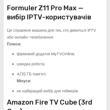
Formuler Z11 Pro Max —
вибір IPTV-користувачів
Це справжня машина для тих, хто дивиться IPTV
або онлайн-телебачення.
Плюси:
фірмовий додаток MyTVOnline;
швидка робота;
4/32 ГБ пам’яті.
Мінуси:
не найкращий вибір для геймерів.
Amazon Fire TV Cube (3rd