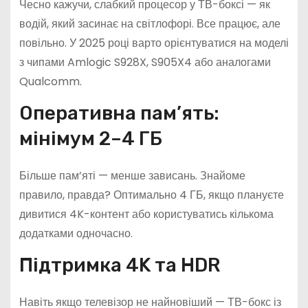
Чесно кажучи, слабкий процесор у ТВ-боксі — як
водій, який засинає на світлофорі. Все працює, але
повільно. У 2025 році варто орієнтуватися на моделі
з чипами Amlogic S928X, S905X4 або аналогами
Qualcomm.
Оперативна пам’ять:
мінімум 2–4 ГБ
Більше пам’яті — менше зависань. Знайоме
правило, правда? Оптимально 4 ГБ, якщо плануєте
дивитися 4K-контент або користуватись кількома
додатками одночасно.
Підтримка 4K та HDR
Навіть якщо телевізор не найновіший — ТВ-бокс із