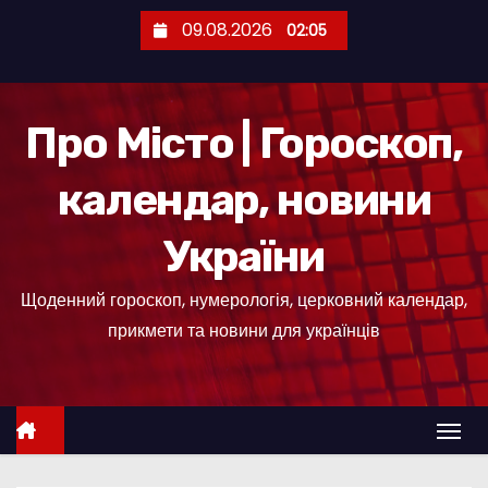
П
09.08.2026
02:05
е
р
е
Про Місто | Гороскоп,
й
т
календар, новини
и
д
України
о
к
Щоденний гороскоп, нумерологія, церковний календар,
о
прикмети та новини для українців
н
т
е
н
т