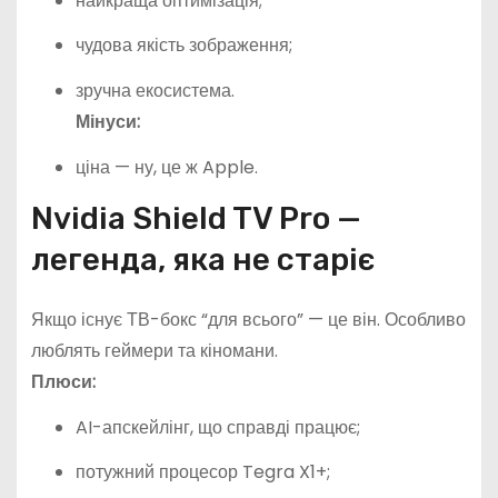
найкраща оптимізація;
чудова якість зображення;
зручна екосистема.
Мінуси:
ціна — ну, це ж Apple.
Nvidia Shield TV Pro —
легенда, яка не старіє
Якщо існує ТВ-бокс “для всього” — це він. Особливо
люблять геймери та кіномани.
Плюси:
AI-апскейлінг, що справді працює;
потужний процесор Tegra X1+;