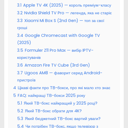
3.1
Apple TV 4K (2025) — король преміум-класу
3.2
Nvidia Shield TV Pro — легенда, яка не старіє
3.3
Xiaomi Mi Box S (2nd Gen) — топ за свої
гроші
3.4
Google Chromecast with Google TV
(2025)
3.5
Formuler Z11 Pro Max — вибір IPTV-
користувачів
3.6
Amazon Fire TV Cube (3rd Gen)
3.7
Ugoos AM8 — фаворит серед Android-
пристроїв
4
Цікаві факти про ТВ-бокси, про які мало хто знає
5
FAQ: найкращі ТВ-бокси 2025 року
5.1
Який ТВ-бокс найкращий у 2025 році?
5.2
Який ТВ-бокс обрати для 4K?
5.3
Який бюджетний ТВ-бокс вартий уваги?
5.4
Чи потрібен ТВ-бокс, якщо телевізор з