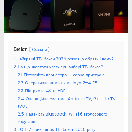
Вміст
Сховати
1
Найкращі ТВ-бокси 2025 року: що обрати і чому?
2
На що звертати увагу при виборі ТВ-бокса?
2.1
Потужність процесора — серце пристрою
2.2
Оперативна пам’ять: мінімум 2–4 ГБ
2.3
Підтримка 4K та HDR
2.4
Операційна система: Android TV, Google TV,
tvOS
2.5
Наявність Bluetooth, Wi-Fi 6 і голосового
керування
3
ТОП-7 найкращих ТВ-боксів 2025 року