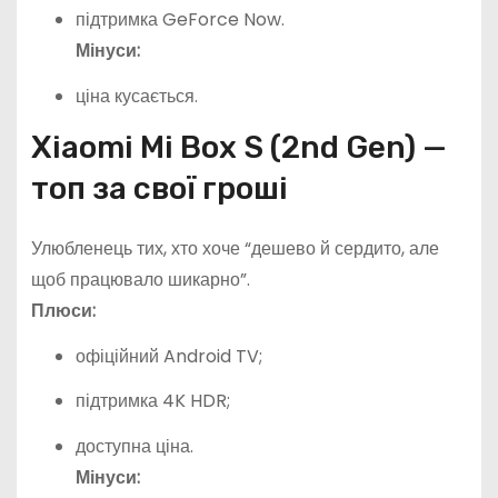
підтримка GeForce Now.
Мінуси:
ціна кусається.
Xiaomi Mi Box S (2nd Gen) —
топ за свої гроші
Улюбленець тих, хто хоче “дешево й сердито, але
щоб працювало шикарно”.
Плюси:
офіційний Android TV;
підтримка 4K HDR;
доступна ціна.
Мінуси: