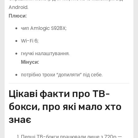
Android.
Плюси:
чип Amlogic S928X;
Wi-Fi 6;
гнучкі налаштування.
Мінуси:
потрібно трохи “допиляти” під себе.
Цікаві факти про ТВ-
бокси, про які мало хто
знає
Перші ТВ-бокси працювали лише з 720p —