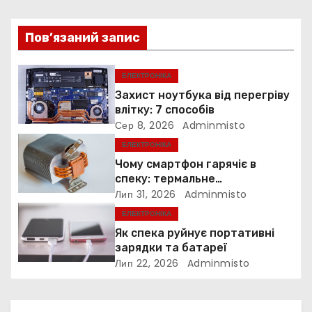
ц
Пов’язаний запис
і
я
ЕЛЕКТРОНІКА
Захист ноутбука від перегріву
з
влітку: 7 способів
Сер 8, 2026
Adminmisto
а
ЕЛЕКТРОНІКА
п
Чому смартфон гарячіє в
спеку: термальне
и
дросселювання
Лип 31, 2026
Adminmisto
ЕЛЕКТРОНІКА
с
Як спека руйнує портативні
і
зарядки та батареї
Лип 22, 2026
Adminmisto
в