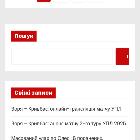
а
г
і
Пошук
н
Пошу
а
ц
і
Свіжі записи
я
Зоря – Кривбас: онлайн-трансляція матчу УПЛ
з
а
Зоря – Кривбас: анонс матчу 2-го туру УПЛ 2025
п
Масований удар по Одесі: 8 поранених,