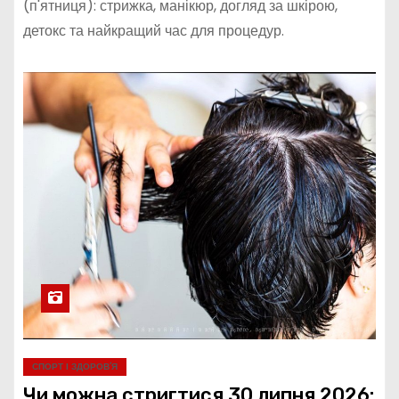
(п'ятниця): стрижка, манікюр, догляд за шкірою,
детокс та найкращий час для процедур.
СПОРТ І ЗДОРОВ’Я
Чи можна стригтися 30 липня 2026: