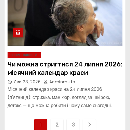
СПОРТ І ЗДОРОВ’Я
Чи можна стригтися 24 липня 2026:
місячний календар краси
Лип 23, 2026
Adminmisto
Місячний календар краси на 24 липня 2026
(п'ятниця): стрижка, манікюр, догляд за шкірою,
детокс — що можна робити і чому саме сьогодні.
П
1
2
3