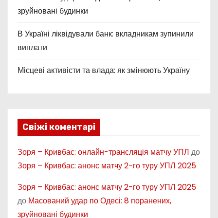
зруйновані будинки
и
В Україні ліквідували банк: вкладникам зупинили
с
виплати
і
Місцеві активісти та влада: як змінюють Україну
в
Свіжі коментарі
Зоря – Кривбас: онлайн-трансляція матчу УПЛ
до
Зоря – Кривбас: анонс матчу 2-го туру УПЛ 2025
Зоря – Кривбас: анонс матчу 2-го туру УПЛ 2025
до
Масований удар по Одесі: 8 поранених,
зруйновані будинки