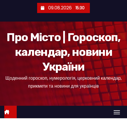
П
09.08.2026
15:30
е
р
е
Про Місто | Гороскоп,
й
т
календар, новини
и
д
України
о
к
Щоденний гороскоп, нумерологія, церковний календар,
о
прикмети та новини для українців
н
т
е
н
т