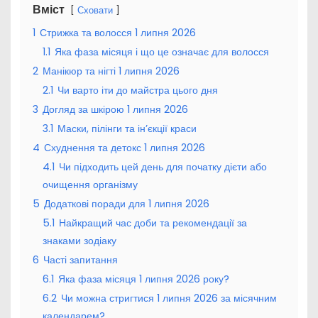
Вміст
Сховати
1
Стрижка та волосся 1 липня 2026
1.1
Яка фаза місяця і що це означає для волосся
2
Манікюр та нігті 1 липня 2026
2.1
Чи варто іти до майстра цього дня
3
Догляд за шкірою 1 липня 2026
3.1
Маски, пілінги та ін’єкції краси
4
Схуднення та детокс 1 липня 2026
4.1
Чи підходить цей день для початку дієти або
очищення організму
5
Додаткові поради для 1 липня 2026
5.1
Найкращий час доби та рекомендації за
знаками зодіаку
6
Часті запитання
6.1
Яка фаза місяця 1 липня 2026 року?
6.2
Чи можна стригтися 1 липня 2026 за місячним
календарем?