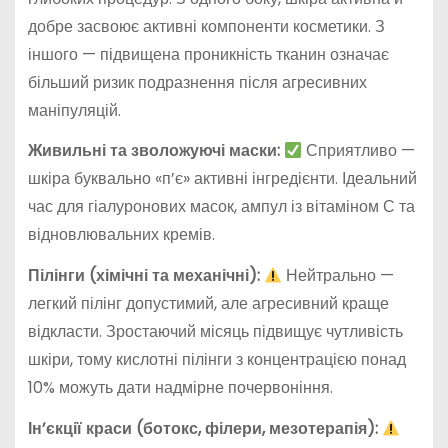
добре засвоює активні компоненти косметики. З
іншого — підвищена проникність тканин означає
більший ризик подразнення після агресивних
маніпуляцій.
Живильні та зволожуючі маски:
Сприятливо —
шкіра буквально «п’є» активні інгредієнти. Ідеальний
час для гіалуронових масок, ампул із вітаміном С та
відновлювальних кремів.
Пілінги (хімічні та механічні):
Нейтрально —
легкий пілінг допустимий, але агресивний краще
відкласти. Зростаючий місяць підвищує чутливість
шкіри, тому кислотні пілінги з концентрацією понад
10% можуть дати надмірне почервоніння.
Ін’єкції краси (ботокс, філери, мезотерапія):