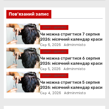
ц
Пов’язаний запис
і
я
СПОРТ І ЗДОРОВ’Я
Чи можна стригтися 7 серпня
з
2026: місячний календар краси
Сер 6, 2026
Adminmisto
а
СПОРТ І ЗДОРОВ’Я
п
Чи можна стригтися 6 серпня
2026: місячний календар краси
и
Сер 5, 2026
Adminmisto
СПОРТ І ЗДОРОВ’Я
с
Чи можна стригтися 5 серпня
і
2026: місячний календар краси
Сер 4, 2026
Adminmisto
в