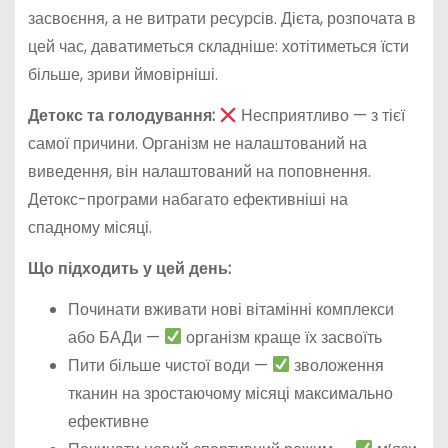
засвоєння, а не витрати ресурсів. Дієта, розпочата в
цей час, даватиметься складніше: хотітиметься їсти
більше, зриви ймовірніші.
Детокс та голодування:
Несприятливо — з тієї
самої причини. Організм не налаштований на
виведення, він налаштований на поповнення.
Детокс-програми набагато ефективніші на
спадному місяці.
Що підходить у цей день:
Починати вживати нові вітамінні комплекси
або БАДи —
організм краще їх засвоїть
Пити більше чистої води —
зволоження
тканин на зростаючому місяці максимально
ефективне