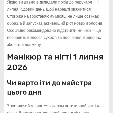
Якщо ви давно відкладали похід до перукаря — 1
липня чудовий день, щоб нарешті зважитися.
Стрижка на зростаючому місяці не лише освіжає
образ, а й запускає активніший ріст нових волосків.
Особливо рекомендовано підстригти кінчики — це
позбавить волосся сухості та посічення, водночас
зберігши довжину.
Манікюр та нігті 1 липня
2026
Чи варто іти до майстра
цього дня
Зростаючий місяць — загалом позитивний час і для
нігтів. Вважається, що в цей період нігтьова