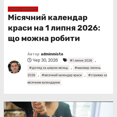
у
СПОРТ І ЗДОРОВ’Я
Місячний календар
краси на 1 липня 2026:
що можна робити
Автор
adminmisto
Чер 30, 2026
,
#1 липня 2026
,
#догляд за шкірою місяць
#манікюр липень
,
,
2026
#місячний календар краси
#стрижка за
місячним календарем