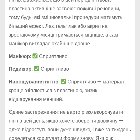
пластина активніше засвоює поживні речовини,
тому будь-які зміцнювальні процедури матимуть
більший ефект. Лак, гель-лак або акрил на
зростаючому місяці тримаються міцніше, а сам
манікюр виглядає охайніше довше.
Манікюр:
Сприятливо
Педикюр:
Сприятливо
Нарощування нігтів:
Сприятливо — матеріал
краще зчіплюється з пластиною, ризик
відшарування менший.
Єдине застереження: не варто різко вкорочувати
нігті в цей день, якщо хочете зберегти довжину —
адже відростуть вони дуже швидко, і вже за тиждень
доведеться коригувати форму знову. Якщо ж