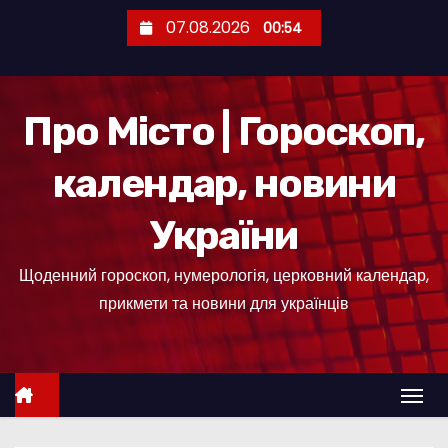
П
07.08.2026
00:54
е
р
е
Про Місто | Гороскоп,
й
т
календар, новини
и
д
України
о
к
Щоденний гороскоп, нумерологія, церковний календар,
о
прикмети та новини для українців
н
т
е
н
т