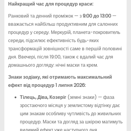
Найкращий час для процедур краси:
Ранковий та денний проміжок — з
9:00 до 13:00
—
вважається найбільш продуктивним для салонних
процедур у середу. Меркурій, планета-покровитель
середи, підсилює ефективність будь-яких
трансформацій зовнішності саме в першій половині
дня. Ввечері, після 19:00, також є вдалий час для
домашнього догляду: нічні маски та крем.
Знаки зодіаку, які отримають максимальний
ефект від процедур 1 липня 2026:
Тілець, Діва, Козеріг
(земні знаки) — фаза
зростаючого місяця у землистому відтінку дає
цим знакам особливу чутливість до живильних
процедур. Маски та догляд за шкірою матимуть
видимий ефект уже наступного дня.