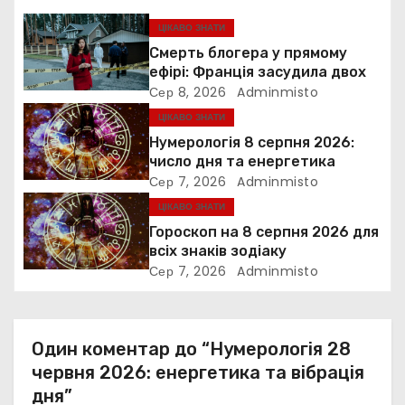
я
ЦІКАВО ЗНАТИ
Смерть блогера у прямому
з
ефірі: Франція засудила двох
Сер 8, 2026
Adminmisto
а
ЦІКАВО ЗНАТИ
п
Нумерологія 8 серпня 2026:
число дня та енергетика
и
Сер 7, 2026
Adminmisto
ЦІКАВО ЗНАТИ
с
Гороскоп на 8 серпня 2026 для
і
всіх знаків зодіаку
Сер 7, 2026
Adminmisto
в
Один коментар до “Нумерологія 28
червня 2026: енергетика та вібрація
дня”