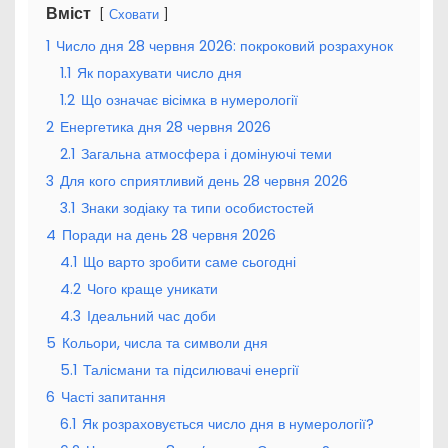
Вміст
Сховати
1
Число дня 28 червня 2026: покроковий розрахунок
1.1
Як порахувати число дня
1.2
Що означає вісімка в нумерології
2
Енергетика дня 28 червня 2026
2.1
Загальна атмосфера і домінуючі теми
3
Для кого сприятливий день 28 червня 2026
3.1
Знаки зодіаку та типи особистостей
4
Поради на день 28 червня 2026
4.1
Що варто зробити саме сьогодні
4.2
Чого краще уникати
4.3
Ідеальний час доби
5
Кольори, числа та символи дня
5.1
Талісмани та підсилювачі енергії
6
Часті запитання
6.1
Як розраховується число дня в нумерології?