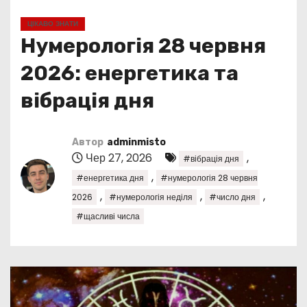
у
ЦІКАВО ЗНАТИ
Нумерологія 28 червня
2026: енергетика та
вібрація дня
Автор
adminmisto
Чер 27, 2026
,
#вібрація дня
,
#енергетика дня
#нумерологія 28 червня
,
,
,
2026
#нумерологія неділя
#число дня
#щасливі числа