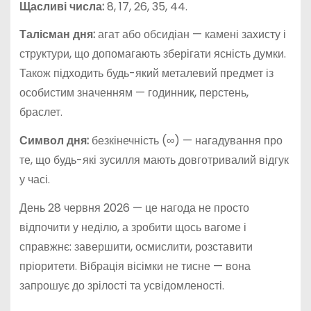
Щасливі числа:
8, 17, 26, 35, 44.
Талісман дня:
агат або обсидіан — камені захисту і
структури, що допомагають зберігати ясність думки.
Також підходить будь-який металевий предмет із
особистим значенням — годинник, перстень,
браслет.
Символ дня:
безкінечність (∞) — нагадування про
те, що будь-які зусилля мають довготривалий відгук
у часі.
День 28 червня 2026 — це нагода не просто
відпочити у неділю, а зробити щось вагоме і
справжнє: завершити, осмислити, розставити
пріоритети. Вібрація вісімки не тисне — вона
запрошує до зрілості та усвідомленості.