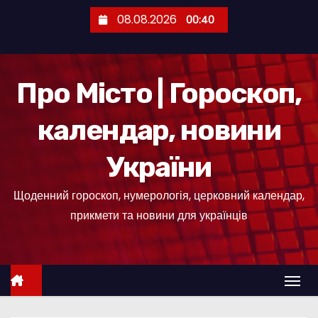
П
08.08.2026
00:40
е
р
е
Про Місто | Гороскоп,
й
т
календар, новини
и
д
України
о
к
Щоденний гороскоп, нумерологія, церковний календар,
о
прикмети та новини для українців
н
т
е
н
т