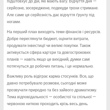
підштовхує до дій, які мають вагу. Відчуття дня —
серйозне, зосереджене, подекуди трохи стримане.
Але саме ця серйозність дає відчуття ґрунту під
ногами.
На перший план виходять теми фінансів і ресурсів.
Добре переглянути бюджет, оцінити витрати,
продумати інвестиції чи великі покупки. Також
активується сфера кар’єри та довгострокових
планів — навіть якщо це вихідний, думки самі
потягнуться до робочих питань, і це нормально.
Важливу роль відіграє карма стосунків. Все, що
давно потребувало розмови, сьогодні може
прозвучати природно та без зайвого драматизму.
Тема відповідальності — особистої та спільної —
червоною ниткою проходить крізь весь день.