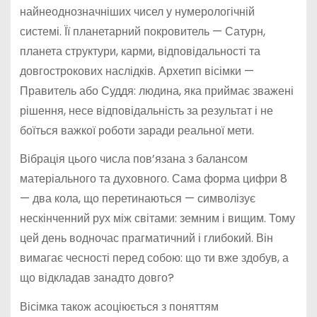
найнеоднозначніших чисел у нумерологічній
системі. Її планетарний покровитель — Сатурн,
планета структури, карми, відповідальності та
довгострокових наслідків. Архетип вісімки —
Правитель або Суддя: людина, яка приймає зважені
рішення, несе відповідальність за результат і не
боїться важкої роботи заради реальної мети.
Вібрація цього числа пов’язана з балансом
матеріального та духовного. Сама форма цифри 8
— два кола, що перетинаються — символізує
нескінченний рух між світами: земним і вищим. Тому
цей день водночас прагматичний і глибокий. Він
вимагає чесності перед собою: що ти вже здобув, а
що відкладав занадто довго?
Вісімка також асоціюється з поняттям