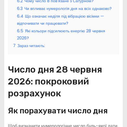
6.2
Чому число 8 пов’язане з Сатурном?
6.3
Чи впливає нумерологія дня на всіх однаково?
6.4
Що означає неділя під вібрацією вісімки —
відпочивати чи працювати?
6.5
Які кольори підсилюють енергію 28 червня
2026?
7
Зараз читають:
Число дня 28 червня
2026: покроковий
розрахунок
Як порахувати число дня
Щоб визначити нумерологічне число будь-якої дати,