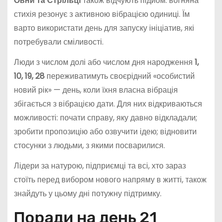
Овни та Стрільці
також відчують підйом: вогняна
стихія резонує з активною вібрацією одиниці. Їм
варто використати день для запуску ініціатив, які
потребували сміливості.
Люди з числом долі або числом дня народження
1,
10, 19, 28
переживатимуть своєрідний «особистий
новий рік» — день, коли їхня власна вібрація
збігається з вібрацією дати. Для них відкриваються
можливості: почати справу, яку давно відкладали;
зробити пропозицію або озвучити ідею; відновити
стосунки з людьми, з якими посварилися.
Лідери за натурою, підприємці та всі, хто зараз
стоїть перед вибором нового напряму в житті, також
знайдуть у цьому дні потужну підтримку.
Поради на день 21