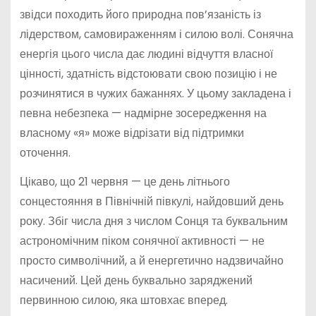
звідси походить його природна пов’язаність із
лідерством, самовираженням і силою волі. Сонячна
енергія цього числа дає людині відчуття власної
цінності, здатність відстоювати свою позицію і не
розчинятися в чужих бажаннях. У цьому закладена і
певна небезпека — надмірне зосередження на
власному «я» може відрізати від підтримки
оточення.
Цікаво, що 21 червня — це день літнього
сонцестояння в Північній півкулі, найдовший день
року. Збіг числа дня з числом Сонця та буквальним
астрономічним піком сонячної активності — не
просто символічний, а й енергетично надзвичайно
насичений. Цей день буквально заряджений
первинною силою, яка штовхає вперед.