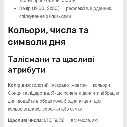
творчі проєкти, нові старти
Вечір (19:00–21:00) — рефлексія, щоденник,
спілкування з близькими
Кольори, числа та
символи дня
Талісмани та щасливі
атрибути
Колір дня:
золотий і яскраво-жовтий — кольори
Сонця та лідерства. Якщо хочете підсилити вібрацію
дня, додайте в образ хоча б один акцент цих
кольорів: шарф, сережки або сумку.
Щасливі числа:
1, 10, 19, 28 — всі числа, які