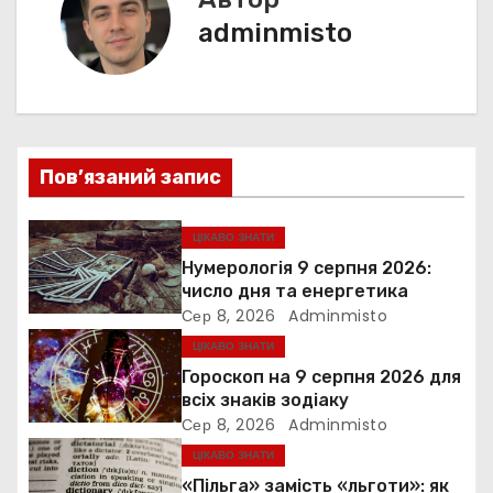
с
і
я
adminmisto
г
а
ц
Пов’язаний запис
і
я
ЦІКАВО ЗНАТИ
Нумерологія 9 серпня 2026:
з
число дня та енергетика
Сер 8, 2026
Adminmisto
а
ЦІКАВО ЗНАТИ
п
Гороскоп на 9 серпня 2026 для
всіх знаків зодіаку
и
Сер 8, 2026
Adminmisto
ЦІКАВО ЗНАТИ
с
«Пільга» замість «льготи»: як