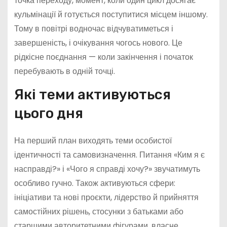
точка переходу, момент, коли один цикл досягає
кульмінації й готується поступитися місцем іншому.
Тому в повітрі водночас відчуватиметься і
завершеність, і очікування чогось нового. Це
рідкісне поєднання — коли закінчення і початок
перебувають в одній точці.
Які теми активуються
цього дня
На перший план виходять теми особистої
ідентичності та самовизначення. Питання «Ким я є
насправді?» і «Чого я справді хочу?» звучатимуть
особливо гучно. Також активуються сфери:
ініціативи та нові проєкти, лідерство й прийняття
самостійних рішень, стосунки з батьками або
старшими авторитетними фігурами, власне