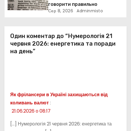
і
говорити правильно
Сер 8, 2026
Adminmisto
в
Один коментар до “Нумерологія 21
червня 2026: енергетика та поради
на день”
Як фрілансери в Україні захищаються від
коливань валют
:
21.06.2026 о 08:17
[…] Нумерологія 21 червня 2026: енергетика та