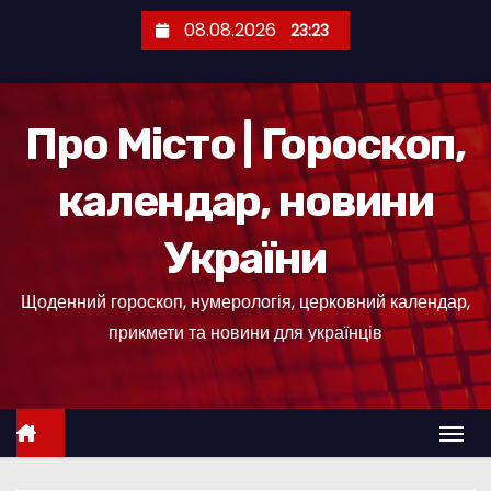
П
08.08.2026
23:23
е
р
е
Про Місто | Гороскоп,
й
т
календар, новини
и
д
України
о
к
Щоденний гороскоп, нумерологія, церковний календар,
о
прикмети та новини для українців
н
т
е
н
т