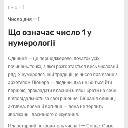
1 + 0 =
1
Число дня — 1.
Що означає число 1 у
нумерології
Одиниця — це першоджерело, початок усіх
починань, точка, з якої розгортається весь числовий
ряд. У нумерологічній традиції це число пов’язане з
архетипом Піонера — людини, яка не боїться йти
першою, прокладати власний шлях і брати на себе
відповідальність за свої рішення. Вібрація одиниці
активна, пряма й вогняна — вона не терпить
зволікань і пасивного очікування.
Планетарний покровитель числа 1 — Сонце. Саме