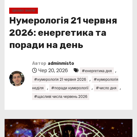
у
ЦІКАВО ЗНАТИ
Нумерологія 21 червня
2026: енергетика та
поради на день
Автор
adminmisto
Чер 20, 2026
,
#енергетика дня
,
#нумерологія 21 червня 2026
#нумерологія
,
,
,
неділя
#поради нумерології
#число дня
#щасливі числа червень 2026