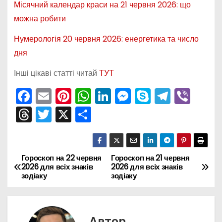
Місячний календар краси на 21 червня 2026: що
можна робити
Нумерологія 20 червня 2026: енергетика та число
дня
Інші цікаві статті читай
ТУТ
F
E
Pi
W
Li
M
S
T
Vi
a
m
nt
h
n
e
k
el
b
T
T
X
П
c
ai
er
a
k
s
y
e
er
hr
w
о
e
l
e
ts
e
s
p
gr
e
itt
ді
b
st
A
dI
e
e
a
a
er
л
Гороскоп на 22 червня
Гороскоп на 21 червня
Н
2026 для всіх знаків
2026 для всіх знаків
o
p
n
n
m
d
и
зодіаку
зодіаку
а
o
p
g
s
т
k
er
в
и
Автор