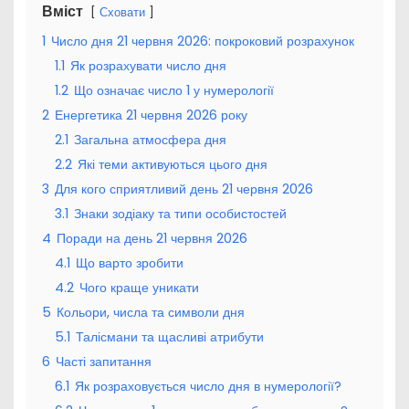
Вміст
Сховати
1
Число дня 21 червня 2026: покроковий розрахунок
1.1
Як розрахувати число дня
1.2
Що означає число 1 у нумерології
2
Енергетика 21 червня 2026 року
2.1
Загальна атмосфера дня
2.2
Які теми активуються цього дня
3
Для кого сприятливий день 21 червня 2026
3.1
Знаки зодіаку та типи особистостей
4
Поради на день 21 червня 2026
4.1
Що варто зробити
4.2
Чого краще уникати
5
Кольори, числа та символи дня
5.1
Талісмани та щасливі атрибути
6
Часті запитання
6.1
Як розраховується число дня в нумерології?