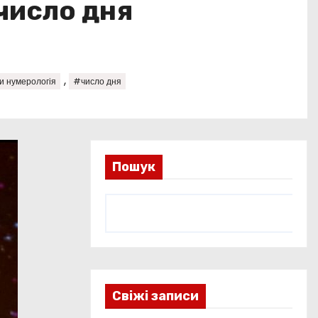
 число дня
,
 нумерологія
#число дня
Пошук
Свіжі записи