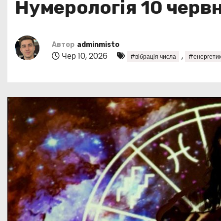
Нумерологія 10 червн
у
Автор
adminmisto
Чер 10, 2026
,
#вібрація числа
#енергетик