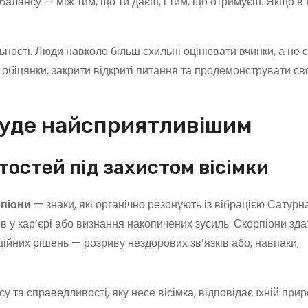
балансу — між тим, що ти даєш, і тим, що отримуєш. Якщо в 
ності. Люди навколо більш схильні оцінювати вчинки, а не 
 обіцянки, закрити відкриті питання та продемонструвати с
 буде найсприятливішим
тостей під захистом вісімки
рпіони
— знаки, які органічно резонують із вібрацією Сатурна
 у кар’єрі або визнання накопичених зусиль. Скорпіони зда
йних рішень — розриву нездорових зв’язків або, навпаки,
у та справедливості, яку несе вісімка, відповідає їхній при