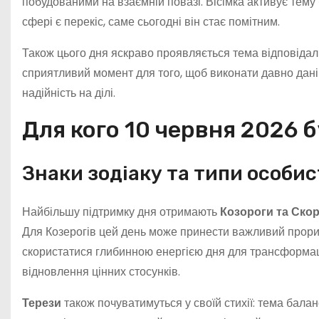
побудованими на взаємній повазі. Вісімка активує тему 
сфері є перекіс, саме сьогодні він стає помітним.
Також цього дня яскраво проявляється тема відповідаль
сприятливий момент для того, щоб виконати давно дані
надійність на ділі.
Для кого 10 червня 2026
Знаки зодіаку та типи особис
Найбільшу підтримку дня отримають
Козороги та Ско
Для Козерогів цей день може принести важливий прорив
скористатися глибинною енергією дня для трансформаці
відновлення цінних стосунків.
Терези
також почуватимуться у своїй стихії: тема баланс