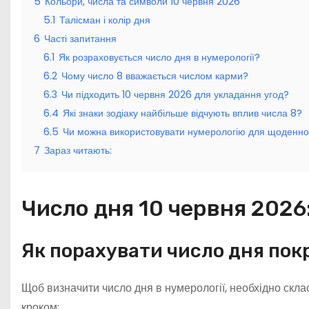
5
Кольори, числа та символи 10 червня 2026
5.1
Талісман і колір дня
6
Часті запитання
6.1
Як розраховується число дня в нумерології?
6.2
Чому число 8 вважається числом карми?
6.3
Чи підходить 10 червня 2026 для укладання угод?
6.4
Які знаки зодіаку найбільше відчують вплив числа 8?
6.5
Чи можна використовувати нумерологію для щоденно
7
Зараз читають:
Число дня 10 червня 2026
Як порахувати число дня пок
Щоб визначити число дня в нумерології, необхідно скла
кроком: