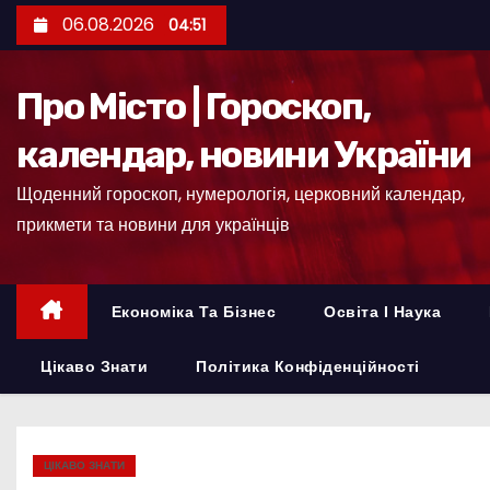
П
06.08.2026
04:51
е
р
Про Місто | Гороскоп,
е
й
календар, новини України
т
Щоденний гороскоп, нумерологія, церковний календар,
и
прикмети та новини для українців
д
о
к
Економіка Та Бізнес
Освіта І Наука
о
н
Цікаво Знати
Політика Конфіденційності
т
е
н
ЦІКАВО ЗНАТИ
т