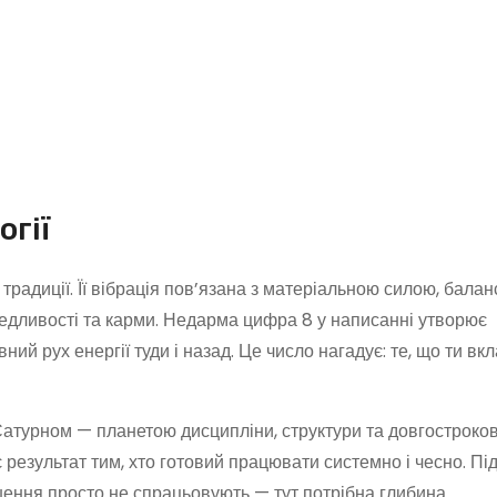
огії
традиції. Її вібрація пов’язана з матеріальною силою, бала
ведливості та карми. Недарма цифра 8 у написанні утворює
ний рух енергії туди і назад. Це число нагадує: те, що ти вк
 Сатурном — планетою дисципліни, структури та довгостроко
 результат тим, хто готовий працювати системно і чесно. Під
шення просто не спрацьовують — тут потрібна глибина.