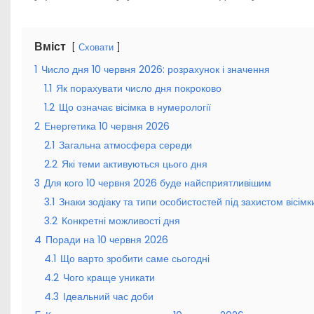
Вміст
Сховати
1
Число дня 10 червня 2026: розрахунок і значення
1.1
Як порахувати число дня покроково
1.2
Що означає вісімка в нумерології
2
Енергетика 10 червня 2026
2.1
Загальна атмосфера середи
2.2
Які теми активуються цього дня
3
Для кого 10 червня 2026 буде найсприятливішим
3.1
Знаки зодіаку та типи особистостей під захистом вісімк
3.2
Конкретні можливості дня
4
Поради на 10 червня 2026
4.1
Що варто зробити саме сьогодні
4.2
Чого краще уникати
4.3
Ідеальний час доби