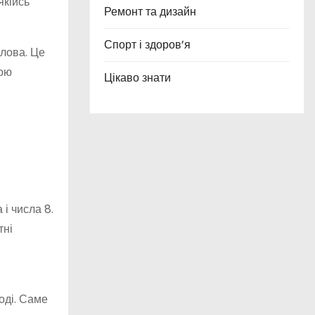
якійсь
Ремонт та дизайн
Спорт і здоров’я
слова. Це
вою
Цікаво знати
 і числа 8.
тні
роді. Саме