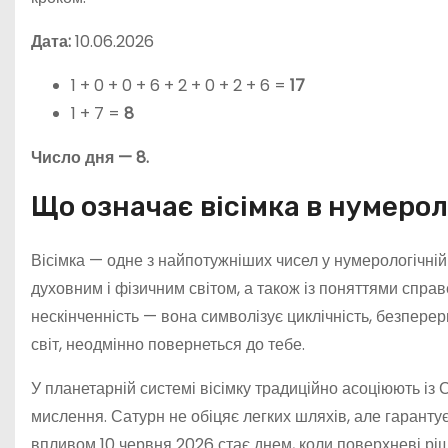
Дата:
10.06.2026
1 + 0 + 0 + 6 + 2 + 0 + 2 + 6 =
17
1 + 7 =
8
Число дня — 8.
Що означає вісімка в нумерол
Вісімка — одне з найпотужніших чисел у нумерологічній 
духовним і фізичним світом, а також із поняттями спра
нескінченність — вона символізує циклічність, безперерв
світ, неодмінно повернеться до тебе.
У планетарній системі вісімку традиційно асоціюють із
мислення. Сатурн не обіцяє легких шляхів, але гарантує
впливом 10 червня 2026 стає днем, коли поверхневі рі