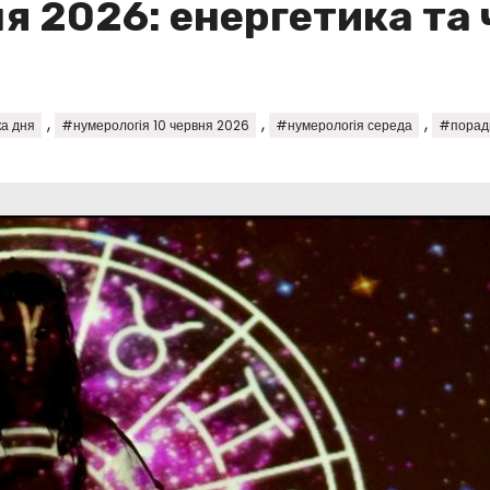
я 2026: енергетика та
,
,
,
а дня
#нумерологія 10 червня 2026
#нумерологія середа
#поради