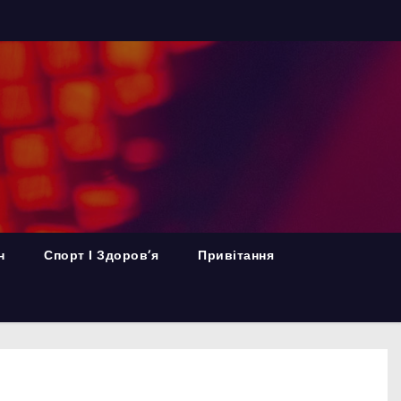
н
Спорт І Здоров’я
Привітання