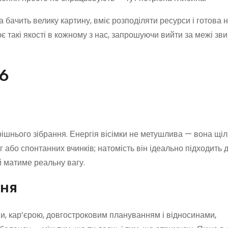
 бачить велику картину, вміє розподіляти ресурси і готова 
ює такі якості в кожному з нас, запрошуючи вийти за межі зв
6
рішнього зібрання. Енергія вісімки не метушлива — вона щіл
 або спонтанних вчинків; натомість він ідеально підходить д
ий матиме реальну вагу.
дня
и, кар’єрою, довгостроковим плануванням і відносинами,