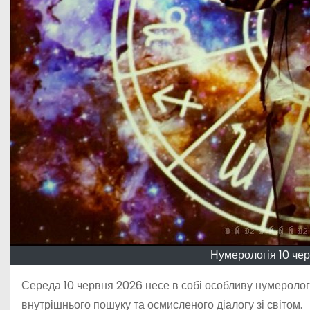
Нумерологія 10 чер
Середа 10 червня 2026 несе в собі особливу нумерологі
внутрішнього пошуку та осмисленого діалогу зі світом.