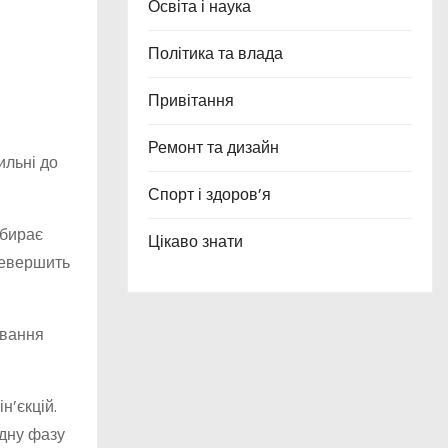
Освіта і наука
Політика та влада
Привітання
Ремонт та дизайн
ильні до
Спорт і здоров’я
вбирає
Цікаво знати
ревершить
ування
н’єкцій.
адну фазу