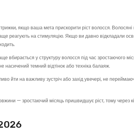
трижки, якщо ваша мета прискорити ріст волосся. Волосяні
краще реагують на стимуляцію. Якщо ви давно відкладали ос
ходить.
ще вбирається у структуру волосся під час зростаючого міся
е насичений темний відтінок або техніка балаяж.
иво йти на важливу зустріч або захід увечері, не переймаю
вжини — зростаючий місяць пришвидшує ріст, тому через к
 2026