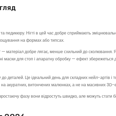
гляд
та педикюру. Нігті в цей час добре сприймають зміцнювальн
рощування на формах або типсах.
т — матеріал добре лягає, менше схильний до сколювання. 
ні маски для стоп і апаратну обробку — ефект збережеться 
у до деталей. Це ідеальний день для складних нейл-артів і т
 на акуратних, витончених малюнках, а не на масивних 3D-
у зростаючу фазу вони відростуть швидко, але можуть стати 