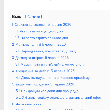
Вміст
Сховати
1
Стрижка та волосся 5 червня 2026
1.1
Яка фаза місяця цього дня
1.2
Чи варто стригтися цього дня
2
Манікюр та нігті 5 червня 2026
2.1
Нарощування, покриття та догляд
3
Догляд за шкірою 5 червня 2026
3.1
Маски, пілінги та ін’єкційна косметологія
4
Схуднення та детокс 5 червня 2026
4.1
Дієта, голодування та очищення організму
5
Додаткові поради на 5 червня 2026
5.1
Найкращий час доби для процедур
5.2
Які знаки зодіаку отримають максимальний ефект
6
Часті запитання