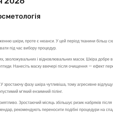
я 2026
косметологія
енню шкіри, проте є нюанси. У цей період тканини більш сх
вати під час вибору процедур.
х, зволожувальних і відновлювальних масок. Шкіра добре 
пептиди. Нанесіть маску ввечері після очищення — ефект пе
и. У зростаючу фазу шкіра чутливіша, тому агресивне відлущ
пустимий м’який ензимний пілінг.
иятливо. Зростаючий місяць збільшує ризик набряків після і
алендар, рекомендують переносити подібні процедури на сп