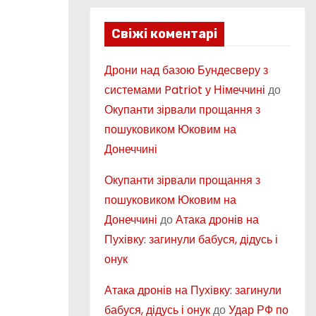
Свіжі коментарі
Дрони над базою Бундесверу з
системами Patriot у Німеччині
до
Окупанти зірвали прощання з
пошуковиком Юковим на
Донеччині
Окупанти зірвали прощання з
пошуковиком Юковим на
Донеччині
до
Атака дронів на
Пухівку: загинули бабуся, дідусь і
онук
Атака дронів на Пухівку: загинули
бабуся, дідусь і онук
до
Удар РФ по