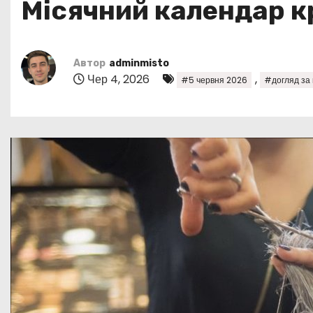
Місячний календар к
у
Автор
adminmisto
Чер 4, 2026
,
#5 червня 2026
#догляд за