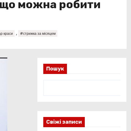
: що можна робити
,
р краси
#стрижка за місяцем
Пошук
Свіжі записи