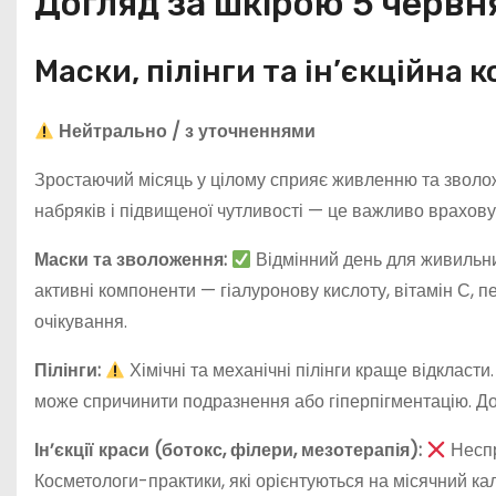
Догляд за шкірою 5 червн
Маски, пілінги та ін’єкційна 
Нейтрально / з уточненнями
Зростаючий місяць у цілому сприяє живленню та зволож
набряків і підвищеної чутливості — це важливо врахову
Маски та зволоження:
Відмінний день для живильни
активні компоненти — гіалуронову кислоту, вітамін С, 
очікування.
Пілінги:
Хімічні та механічні пілінги краще відкласт
може спричинити подразнення або гіперпігментацію. До
Ін’єкції краси (ботокс, філери, мезотерапія):
Неспр
Косметологи-практики, які орієнтуються на місячний к