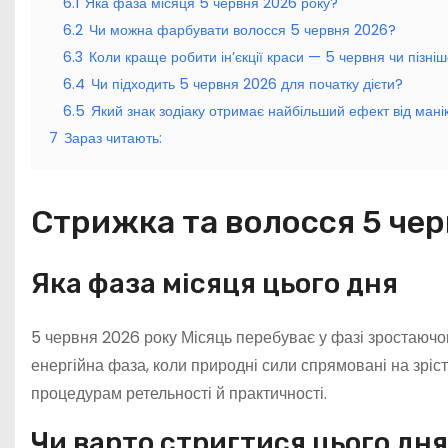
6.1
Яка фаза місяця 5 червня 2026 року?
6.2
Чи можна фарбувати волосся 5 червня 2026?
6.3
Коли краще робити ін’єкції краси — 5 червня чи пізні
6.4
Чи підходить 5 червня 2026 для початку дієти?
6.5
Який знак зодіаку отримає найбільший ефект від ман
7
Зараз читають:
Стрижка та волосся 5 че
Яка фаза місяця цього дня
5 червня 2026 року Місяць перебуває у фазі зростаючог
енергійна фаза, коли природні сили спрямовані на зріст
процедурам ретельності й практичності.
Чи варто стригтися цього дня