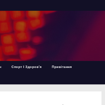
н
Спорт І Здоров’я
Привітання