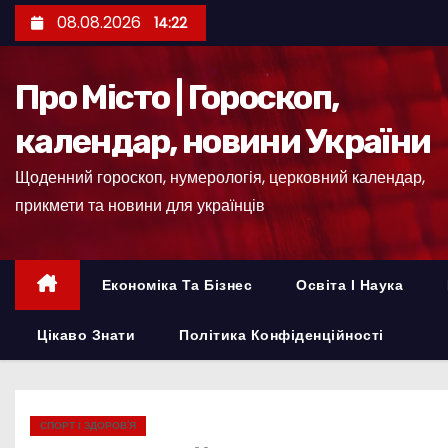
П
08.08.2026
14:22
е
р
Про Місто | Гороскоп,
е
й
календар, новини України
т
Щоденний гороскоп, нумерологія, церковний календар,
и
прикмети та новини для українців
д
о
к
Економіка Та Бізнес
Освіта І Наука
о
н
Цікаво Знати
Політика Конфіденційності
т
е
н
СПОРТ І ЗДОРОВ’Я
т