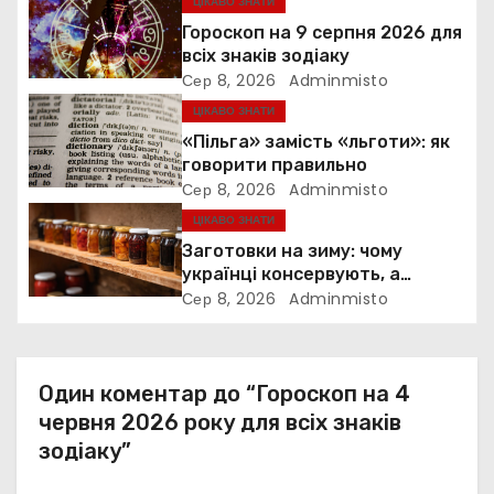
я
ЦІКАВО ЗНАТИ
Гороскоп на 9 серпня 2026 для
з
всіх знаків зодіаку
Сер 8, 2026
Adminmisto
а
ЦІКАВО ЗНАТИ
п
«Пільга» замість «льготи»: як
говорити правильно
и
Сер 8, 2026
Adminmisto
ЦІКАВО ЗНАТИ
с
Заготовки на зиму: чому
і
українці консервують, а
європейці — ні
Сер 8, 2026
Adminmisto
в
Один коментар до “Гороскоп на 4
червня 2026 року для всіх знаків
зодіаку”