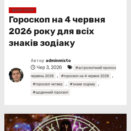
у
ЦІКАВО ЗНАТИ
Гороскоп на 4 червня
2026 року для всіх
знаків зодіаку
Автор
adminmisto
Чер 3, 2026
#астрологічний прогноз
,
,
червень 2026
#гороскоп на 4 червня 2026
,
,
#гороскоп четвер
#знаки зодіаку
#щоденний гороскоп