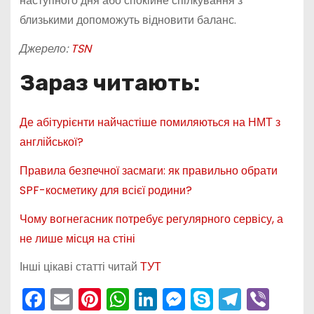
наступного дня або спокійне спілкування з
близькими допоможуть відновити баланс.
Джерело:
TSN
Зараз читають:
Де абітурієнти найчастіше помиляються на НМТ з
англійської?
Правила безпечної засмаги: як правильно обрати
SPF-косметику для всієї родини?
Чому вогнегасник потребує регулярного сервісу, а
не лише місця на стіні
Інші цікаві статті читай
ТУТ
F
E
Pi
W
Li
M
S
T
Vi