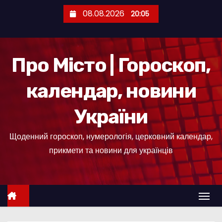
П
08.08.2026
20:05
е
р
е
Про Місто | Гороскоп,
й
т
календар, новини
и
д
України
о
к
Щоденний гороскоп, нумерологія, церковний календар,
о
прикмети та новини для українців
н
т
е
н
т