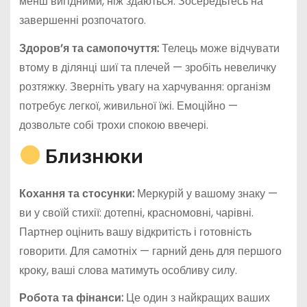
менш вигідними, ніж здаються. Зосередьтесь на
завершенні розпочатого.
Здоров’я та самопочуття:
Телець може відчувати
втому в ділянці шиї та плечей — зробіть невеличку
розтяжку. Зверніть увагу на харчування: організм
потребує легкої, живильної їжі. Емоційно —
дозвольте собі трохи спокою ввечері.
Близнюки
Кохання та стосунки:
Меркурій у вашому знаку —
ви у своїй стихії: дотепні, красномовні, чарівні.
Партнер оцінить вашу відкритість і готовність
говорити. Для самотніх — гарний день для першого
кроку, ваші слова матимуть особливу силу.
Робота та фінанси:
Це один з найкращих ваших