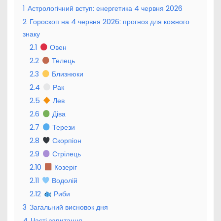
1
Астрологічний вступ: енергетика 4 червня 2026
2
Гороскоп на 4 червня 2026: прогноз для кожного
знаку
2.1
Овен
2.2
Телець
2.3
Близнюки
2.4
Рак
2.5
Лев
2.6
Діва
2.7
Терези
2.8
Скорпіон
2.9
Стрілець
2.10
Козеріг
2.11
Водолій
2.12
Риби
3
Загальний висновок дня
4
Часті запитання