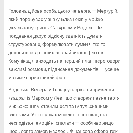
Головна дійова особа цього четверга — Меркурій,
який перебуває у знаку Близнюків у майже
ідеальному трині з Сатурном у Водолії. Це
поєднання дарує рідкісну здатність думати
структуровано, формулювати думки чітко та
доносити їх до інших без зайвих конфліктів.
Комунікація виходить на перший план: переговори,
важливі розмови, підписання документів — усе це
матиме сприятливий фон.
Водночас Венера у Тельці утворює напружений
квадрат із Марсом у Леві, що створює певне тертя
між бажанням стабільності та імпульсивними
вчинками. У стосунках можливі провокації та
несподівані емоційні спалахи — особливо якщо
щось довго замовчувалось. Фінансова сфера теж