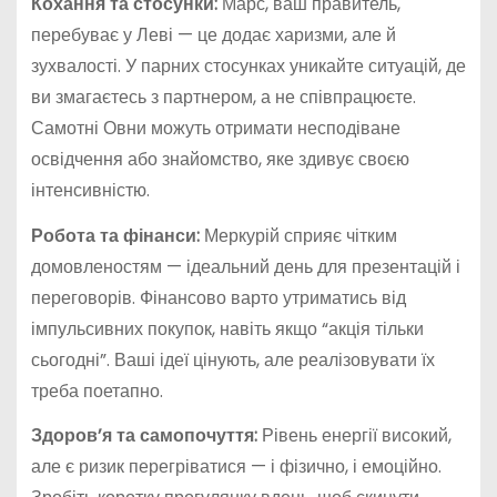
Кохання та стосунки:
Марс, ваш правитель,
перебуває у Леві — це додає харизми, але й
зухвалості. У парних стосунках уникайте ситуацій, де
ви змагаєтесь з партнером, а не співпрацюєте.
Самотні Овни можуть отримати несподіване
освідчення або знайомство, яке здивує своєю
інтенсивністю.
Робота та фінанси:
Меркурій сприяє чітким
домовленостям — ідеальний день для презентацій і
переговорів. Фінансово варто утриматись від
імпульсивних покупок, навіть якщо “акція тільки
сьогодні”. Ваші ідеї цінують, але реалізовувати їх
треба поетапно.
Здоров’я та самопочуття:
Рівень енергії високий,
але є ризик перегріватися — і фізично, і емоційно.