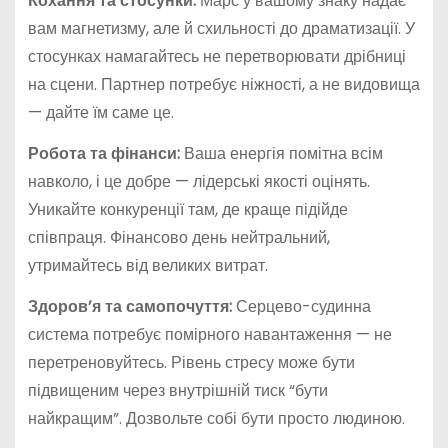
Кохання та стосунки:
Марс у вашому знаку надає
вам магнетизму, але й схильності до драматизації. У
стосунках намагайтесь не перетворювати дрібниці
на сцени. Партнер потребує ніжності, а не видовища
— дайте їм саме це.
Робота та фінанси:
Ваша енергія помітна всім
навколо, і це добре — лідерські якості оцінять.
Уникайте конкуренції там, де краще підійде
співпраця. Фінансово день нейтральний,
утримайтесь від великих витрат.
Здоров’я та самопочуття:
Серцево-судинна
система потребує помірного навантаження — не
перетреновуйтесь. Рівень стресу може бути
підвищеним через внутрішній тиск “бути
найкращим”. Дозвольте собі бути просто людиною.