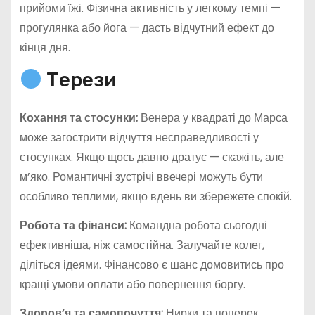
прийоми їжі. Фізична активність у легкому темпі —
прогулянка або йога — дасть відчутний ефект до
кінця дня.
Терези
Кохання та стосунки:
Венера у квадраті до Марса
може загострити відчуття несправедливості у
стосунках. Якщо щось давно дратує — скажіть, але
м’яко. Романтичні зустрічі ввечері можуть бути
особливо теплими, якщо вдень ви збережете спокій.
Робота та фінанси:
Командна робота сьогодні
ефективніша, ніж самостійна. Залучайте колег,
діліться ідеями. Фінансово є шанс домовитись про
кращі умови оплати або повернення боргу.
Здоров’я та самопочуття:
Нирки та поперек