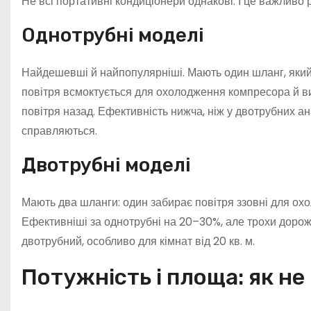
Не всі портативні кондиціонери однакові. І це важливо 
Однотрубні моделі
Найдешевші й найпопулярніші. Мають один шланг, який 
повітря всмоктується для охолодження компресора й ви
повітря назад. Ефективність нижча, ніж у двотрубних ан
справляються.
Двотрубні моделі
Мають два шланги: один забирає повітря ззовні для ох
Ефективніші за однотрубні на 20–30%, але трохи дорожчі
двотрубний, особливо для кімнат від 20 кв. м.
Потужність і площа: як н