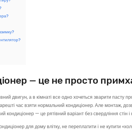
ртиру?
?
нера?
взимку?
ентилятор?
іонер — це не просто примх
ивний двигун, а в кімнаті все одно хочеться зварити пасту пр
арешті час взяти нормальний кондиціонер. Але монтаж, дозв
й кондиціонер — це рятівний варіант без свердління стін і 
ондиціонер для дому влітку, не переплатити і не купити «хо