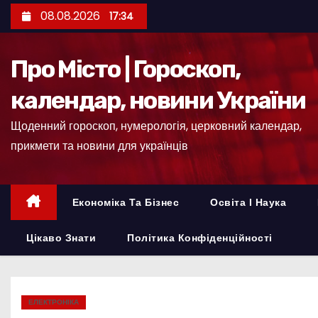
П
08.08.2026
17:34
е
р
Про Місто | Гороскоп,
е
й
календар, новини України
т
Щоденний гороскоп, нумерологія, церковний календар,
и
прикмети та новини для українців
д
о
к
Економіка Та Бізнес
Освіта І Наука
о
н
Цікаво Знати
Політика Конфіденційності
т
е
н
ЕЛЕКТРОНІКА
т