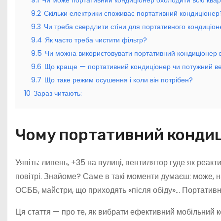
9.1
Чи може портативний кондиціонер охолодити всю ква
9.2
Скільки електрики споживає портативний кондиціонер
9.3
Чи треба свердлити стіни для портативного кондиціо
9.4
Як часто треба чистити фільтр?
9.5
Чи можна використовувати портативний кондиціонер 
9.6
Що краще — портативний кондиціонер чи потужний в
9.7
Що таке режим осушення і коли він потрібен?
10
Зараз читають:
Чому портативний кондиц
Уявіть: липень, +35 на вулиці, вентилятор гуде як реакт
повітрі. Знайоме? Саме в такі моменти думаєш: може, н
ОСББ, майстри, що приходять «після обіду»… Портативни
Ця стаття — про те, як вибрати ефективний мобільний к