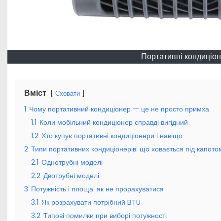
Портативні кондиціон
Вміст
Сховати
1
Чому портативний кондиціонер — це не просто примха
1.1
Коли мобільний кондиціонер справді вигідний
1.2
Хто купує портативні кондиціонери і навіщо
2
Типи портативних кондиціонерів: що ховається під капото
2.1
Однотрубні моделі
2.2
Двотрубні моделі
3
Потужність і площа: як не прорахуватися
3.1
Як розрахувати потрібний BTU
3.2
Типові помилки при виборі потужності