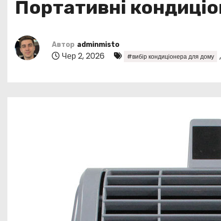
Портативні кондиціо
у
Автор
adminmisto
Чер 2, 2026
#вибір кондиціонера для дому