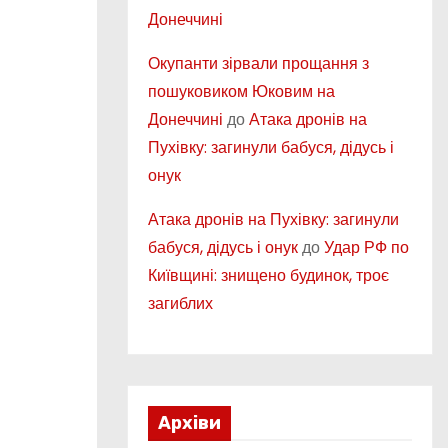
Донеччині
Окупанти зірвали прощання з
пошуковиком Юковим на
Донеччині
до
Атака дронів на
Пухівку: загинули бабуся, дідусь і
онук
Атака дронів на Пухівку: загинули
бабуся, дідусь і онук
до
Удар РФ по
Київщині: знищено будинок, троє
загиблих
Архіви