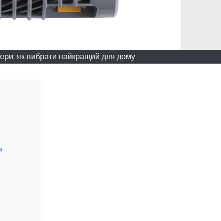
ери: як вибрати найкращий для дому
м