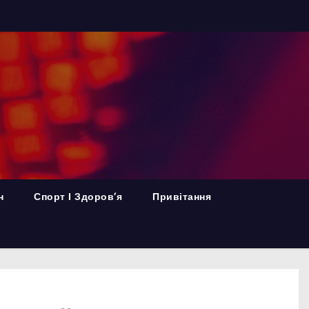
н
Спорт І Здоров’я
Привітання