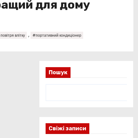
ращий для дому
,
овітря влітку
#портативний кондиціонер
Пошук
Свіжі записи