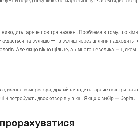
розуміти перед покупкою, бо маркетинг тут часом відверто б
виводить гаряче повітря назовні. Проблема в тому, що кім
кидається на вулицю — і з вулиці через щілини надходить 
алогів. Але якщо вікно щільне, а кімната невелика — цілком
олодження компресора, другий виводить гаряче повітря назо
 й потребують двох отворів у вікні. Якщо є вибір — беріть
е прорахуватися