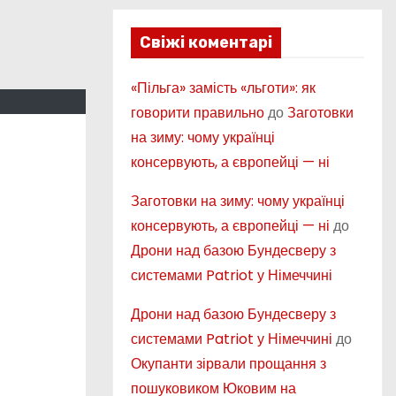
Свіжі коментарі
«Пільга» замість «льготи»: як
говорити правильно
до
Заготовки
на зиму: чому українці
консервують, а європейці — ні
Заготовки на зиму: чому українці
консервують, а європейці — ні
до
Дрони над базою Бундесверу з
системами Patriot у Німеччині
Дрони над базою Бундесверу з
системами Patriot у Німеччині
до
Окупанти зірвали прощання з
пошуковиком Юковим на