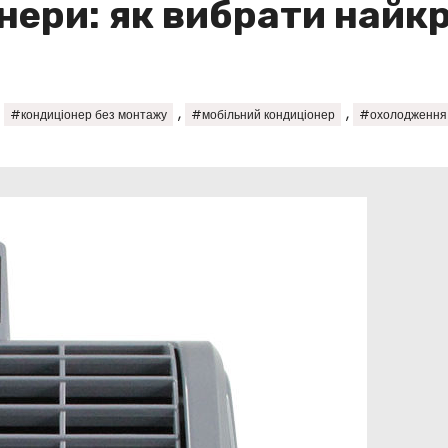
нери: як вибрати найк
,
,
,
#кондиціонер без монтажу
#мобільний кондиціонер
#охолодження п