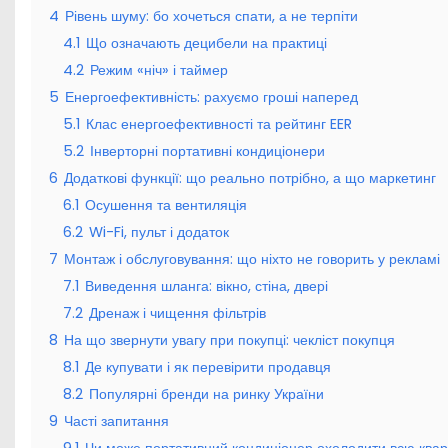
4
Рівень шуму: бо хочеться спати, а не терпіти
4.1
Що означають децибели на практиці
4.2
Режим «ніч» і таймер
5
Енергоефективність: рахуємо гроші наперед
5.1
Клас енергоефективності та рейтинг EER
5.2
Інверторні портативні кондиціонери
6
Додаткові функції: що реально потрібно, а що маркетинг
6.1
Осушення та вентиляція
6.2
Wi-Fi, пульт і додаток
7
Монтаж і обслуговування: що ніхто не говорить у рекламі
7.1
Виведення шланга: вікно, стіна, двері
7.2
Дренаж і чищення фільтрів
8
На що звернути увагу при покупці: чекліст покупця
8.1
Де купувати і як перевірити продавця
8.2
Популярні бренди на ринку України
9
Часті запитання