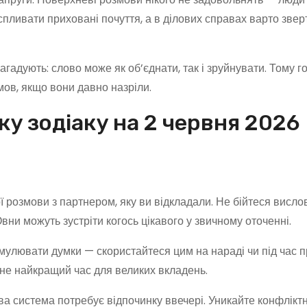
спливати приховані почуття, а в ділових справах варто звер
агадують: слово може як об’єднати, так і зруйнувати. Тому г
мов, якщо вони давно назріли.
ку зодіаку на 2 червня 2026
 розмови з партнером, яку ви відкладали. Не бійтеся висло
вни можуть зустріти когось цікавого у звичному оточенні.
улювати думки — скористайтеся цим на нараді чи під час пр
 не найкращий час для великих вкладень.
ва система потребує відпочинку ввечері. Уникайте конфлікт