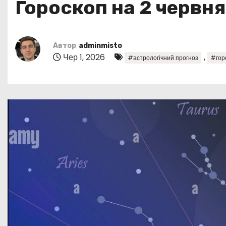
Гороскоп на 2 червня
у
Автор
adminmisto
Чер 1, 2026
,
#астрологічний прогноз
#горо