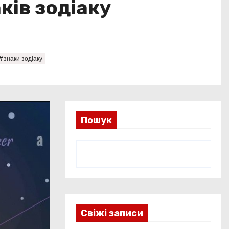
ків зодіаку
#знаки зодіаку
Пошук
Свіжі записи