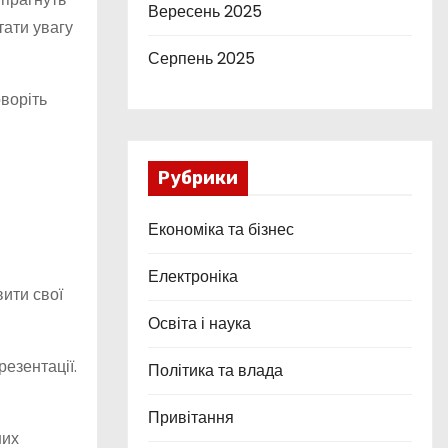
Вересень 2025
тати увагу
Серпень 2025
оворіть
Рубрики
Економіка та бізнес
Електроніка
вити свої
Освіта і наука
езентації.
Політика та влада
Привітання
них