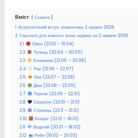
Вміст
Сховати
1
Астрологічний вступ: енергетика 2 червня 2026
2
Гороскоп для кожного знаку зодіаку на 2 червня 2026
2.1
Овен (21.03 – 19.04)
2.2
Телець (20.04 – 20.05)
2.3
Близнюки (21.05 – 20.06)
2.4
Рак (21.06 – 22.07)
2.5
Лев (23.07 – 22.08)
2.6
Діва (23.08 – 22.09)
2.7
Терези (23.09 – 22.10)
2.8
Скорпіон (23.10 – 21.11)
2.9
Стрілець (22.11 – 21.12)
2.10
Козеріг (22.12 – 19.01)
2.11
Водолій (20.01 – 18.02)
2.12
Риби (19.02 – 20.03)