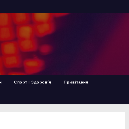
н
Спорт І Здоров’я
Привітання