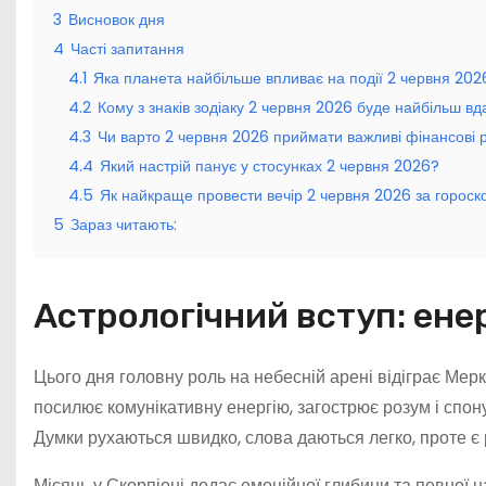
3
Висновок дня
4
Часті запитання
4.1
Яка планета найбільше впливає на події 2 червня 202
4.2
Кому з знаків зодіаку 2 червня 2026 буде найбільш в
4.3
Чи варто 2 червня 2026 приймати важливі фінансові 
4.4
Який настрій панує у стосунках 2 червня 2026?
4.5
Як найкраще провести вечір 2 червня 2026 за горос
5
Зараз читають:
Астрологічний вступ: ене
Цього дня головну роль на небесній арені відіграє Мерк
посилює комунікативну енергію, загострює розум і спон
Думки рухаються швидко, слова даються легко, проте є 
Місяць у Скорпіоні додає емоційної глибини та певної 