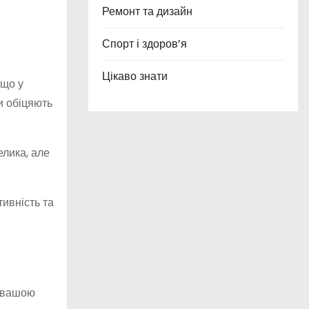
Ремонт та дизайн
Спорт і здоров’я
Цікаво знати
кщо у
и обіцяють
елика, але
тивність та
й вашою