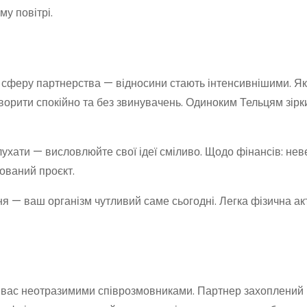
му повітрі.
у сферу партнерства — відносини стають інтенсивнішими. Я
оворити спокійно та без звинувачень. Одиноким Тельцям зірк
лухати — висловлюйте свої ідеї сміливо. Щодо фінансів: нев
ований проєкт.
я — ваш організм чутливий саме сьогодні. Легка фізична ак
ь вас неотразимими співрозмовниками. Партнер захоплени