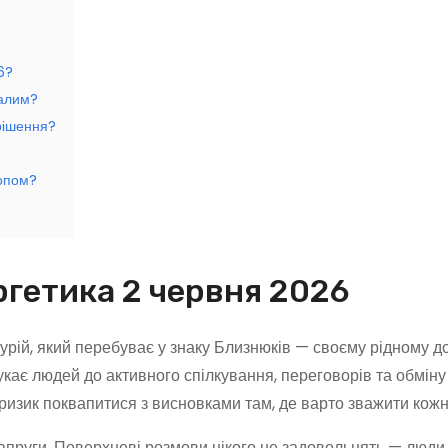
6?
далим?
рішення?
копом?
ргетика 2 червня 2026
урій, який перебуває у знаку Близнюків — своєму рідному до
укає людей до активного спілкування, переговорів та обміну
ризик поквапитися з висновками там, де варто зважити кож
напруги. Поверхневі розмови нікого не задовольнять — люди