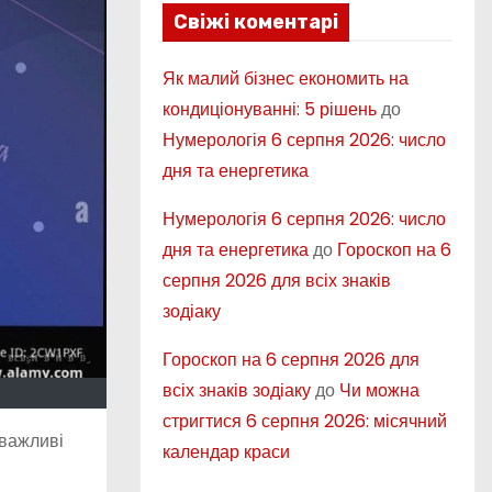
Свіжі коментарі
Як малий бізнес економить на
кондиціонуванні: 5 рішень
до
Нумерологія 6 серпня 2026: число
дня та енергетика
Нумерологія 6 серпня 2026: число
дня та енергетика
до
Гороскоп на 6
серпня 2026 для всіх знаків
зодіаку
Гороскоп на 6 серпня 2026 для
всіх знаків зодіаку
до
Чи можна
стригтися 6 серпня 2026: місячний
 важливі
календар краси