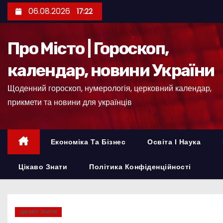
П
06.08.2026
17:22
е
р
Про Місто | Гороскоп,
е
й
календар, новини України
т
Щоденний гороскоп, нумерологія, церковний календар,
и
прикмети та новини для українців
д
о
к
Економіка Та Бізнес
Освіта І Наука
о
н
Цікаво Знати
Політика Конфіденційності
т
е
н
ЦІКАВО ЗНАТИ
т