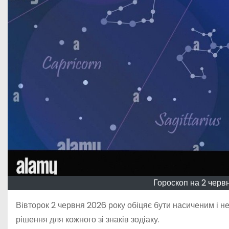
Гороскоп на 2 червн
Вівторок 2 червня 2026 року обіцяє бути насиченим і н
рішення для кожного зі знаків зодіаку.