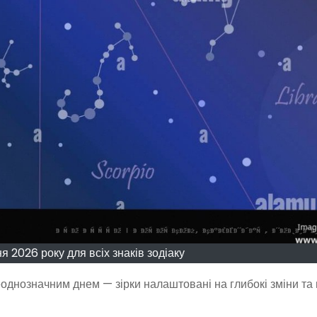
я 2026 року для всіх знаків зодіаку
еоднозначним днем — зірки налаштовані на глибокі зміни та