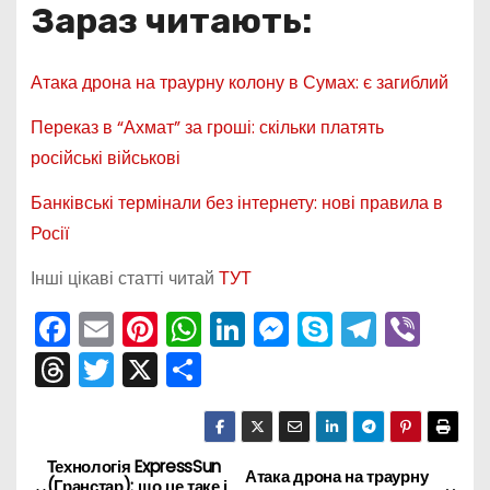
Зараз читають:
Атака дрона на траурну колону в Сумах: є загиблий
Переказ в “Ахмат” за гроші: скільки платять
російські військові
Банківські термінали без інтернету: нові правила в
Росії
Інші цікаві статті читай
ТУТ
F
E
Pi
W
Li
M
S
T
Vi
a
m
nt
h
n
e
k
el
b
T
T
X
П
c
ai
er
a
k
s
y
e
er
hr
w
о
e
l
e
ts
e
s
p
gr
e
itt
ді
b
st
A
dI
e
e
a
a
er
л
Технологія ExpressSun
Н
Атака дрона на траурну
(Гранстар): що це таке і