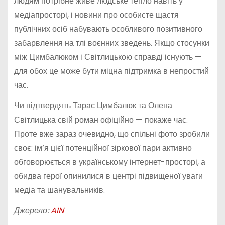
людям потрібне живе людське тепло навіть у
медіапросторі, і новини про особисте щастя
публічних осіб набувають особливого позитивного
забарвлення на тлі воєнних зведень. Якщо стосунки
між Цимбалюком і Світлицькою справді існують —
для обох це може бути міцна підтримка в непростий
час.
Чи підтвердять Тарас Цимбалюк та Олена
Світлицька свій роман офіційно — покаже час.
Проте вже зараз очевидно, що спільні фото зробили
своє: ім’я цієї потенційної зіркової пари активно
обговорюється в українському інтернет-просторі, а
обидва герої опинилися в центрі підвищеної уваги
медіа та шанувальників.
Джерело:
AIN