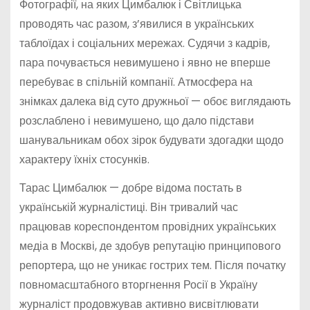
Фотографії, на яких Цимбалюк і Світлицька
проводять час разом, з’явилися в українських
таблоїдах і соціальних мережах. Судячи з кадрів,
пара почувається невимушено і явно не вперше
перебуває в спільній компанії. Атмосфера на
знімках далека від суто дружньої — обоє виглядають
розслаблено і невимушено, що дало підстави
шанувальникам обох зірок будувати здогадки щодо
характеру їхніх стосунків.
Тарас Цимбалюк — добре відома постать в
українській журналістиці. Він тривалий час
працював кореспондентом провідних українських
медіа в Москві, де здобув репутацію принципового
репортера, що не уникає гострих тем. Після початку
повномасштабного вторгнення Росії в Україну
журналіст продовжував активно висвітлювати