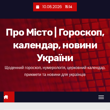
П
10.08.2026
15:14
е
р
е
Про Місто | Гороскоп,
й
т
календар, новини
и
д
України
о
к
Щоденний гороскоп, нумерологія, церковний календар,
о
прикмети та новини для українців
н
т
е
н
т