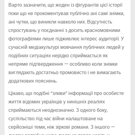
Варто зазначити, що жоден із фігурантів цієї історії
поки що не прокоментував публічно ані самі знімки,
ані чутки, що виникли навколо них. Відсутність
спростувань у поєднанні з досить красномовними
фотографіями лише підживлює інтерес аудиторії. У
сучасній медіакультурі мовчання публічних людей у
подібних ситуаціях нерідко сприймається як
непряме підтвердження — особливо коли знімки
виглядають достатньо промовисто і не вимагають
додаткових пояснень.
Цікаво, що подібні “зливи” інформації про особисте
життя відомих українців у нинішніх реаліях
сприймаються неоднозначно. З одного боку,
суспільство під час війни налаштоване на
серйозніші теми, ніж зіркові романи. З іншого —