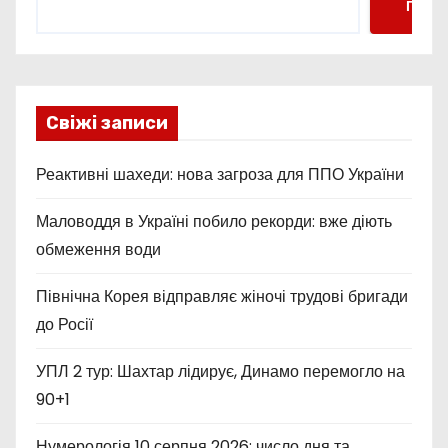
Пошу
Свіжі записи
Реактивні шахеди: нова загроза для ППО України
Маловоддя в Україні побило рекорди: вже діють
обмеження води
Північна Корея відправляє жіночі трудові бригади
до Росії
УПЛ 2 тур: Шахтар лідирує, Динамо перемогло на
90+1
Нумерологія 10 серпня 2026: число дня та