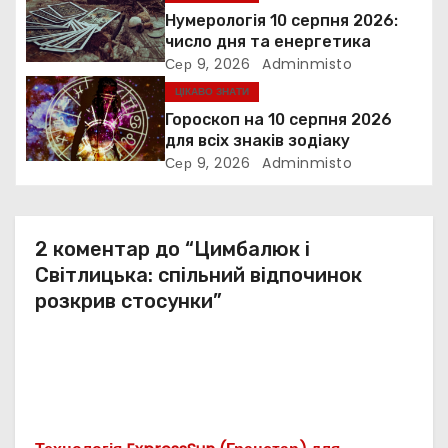
п
Нумерологія 10 серпня 2026:
и
число дня та енергетика
Сер 9, 2026
Adminmisto
с
ЦІКАВО ЗНАТИ
Гороскоп на 10 серпня 2026
і
для всіх знаків зодіаку
Сер 9, 2026
Adminmisto
в
2 коментар до “Цимбалюк і
Світлицька: спільний відпочинок
розкрив стосунки”