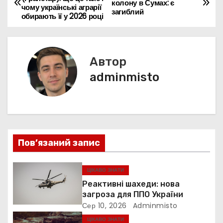
o
p
n
n
m
колону в Сумах: є
d
и
чому українські аграрії
а
загиблий
обирають її у 2026 році
o
p
g
s
т
k
er
в
и
с
і
Автор
я
г
adminmisto
а
ц
і
Пов’язаний запис
я
ЦІКАВО ЗНАТИ
з
Реактивні шахеди: нова
загроза для ППО України
а
Сер 10, 2026
Adminmisto
ЦІКАВО ЗНАТИ