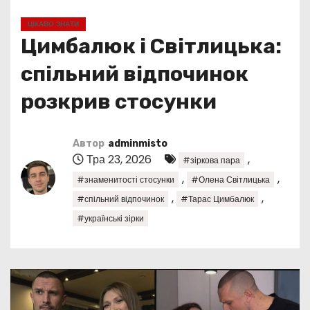
у
ЦІКАВО ЗНАТИ
Цимбалюк і Світлицька:
спільний відпочинок
розкрив стосунки
Автор
adminmisto
Тра 23, 2026
,
#зіркова пара
,
,
#знаменитості стосунки
#Олена Світлицька
,
,
#спільний відпочинок
#Тарас Цимбалюк
#українські зірки