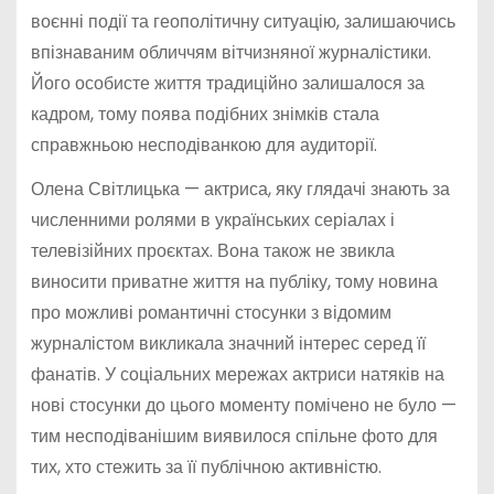
воєнні події та геополітичну ситуацію, залишаючись
впізнаваним обличчям вітчизняної журналістики.
Його особисте життя традиційно залишалося за
кадром, тому поява подібних знімків стала
справжньою несподіванкою для аудиторії.
Олена Світлицька — актриса, яку глядачі знають за
численними ролями в українських серіалах і
телевізійних проєктах. Вона також не звикла
виносити приватне життя на публіку, тому новина
про можливі романтичні стосунки з відомим
журналістом викликала значний інтерес серед її
фанатів. У соціальних мережах актриси натяків на
нові стосунки до цього моменту помічено не було —
тим несподіванішим виявилося спільне фото для
тих, хто стежить за її публічною активністю.