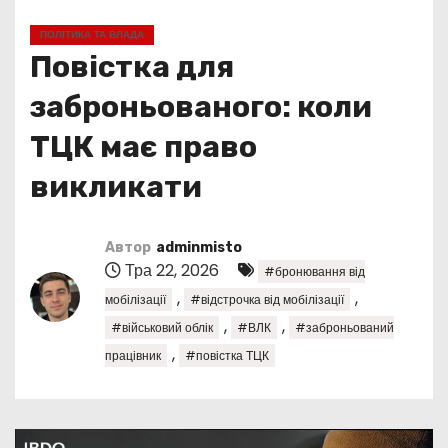
у
ПОЛІТИКА ТА ВЛАДА
Повістка для
заброньованого: коли
ТЦК має право
викликати
Автор
adminmisto
Тра 22, 2026
#бронювання від
,
,
мобілізації
#відстрочка від мобілізації
,
,
#військовий облік
#ВЛК
#заброньований
,
працівник
#повістка ТЦК