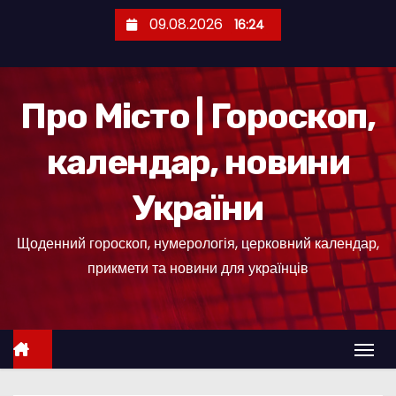
П
09.08.2026
16:24
е
р
е
Про Місто | Гороскоп,
й
т
календар, новини
и
д
України
о
к
Щоденний гороскоп, нумерологія, церковний календар,
о
прикмети та новини для українців
н
т
е
н
т