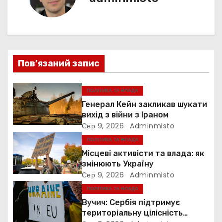
я
г
а
ц
Пов’язаний запис
і
ПОЛІТИКА ТА ВЛАДА
я
Генерал Кейн закликав шукати
з
вихід з війни з Іраном
Сер 9, 2026
Adminmisto
а
ПОЛІТИКА ТА ВЛАДА
Місцеві активісти та влада: як
п
змінюють Україну
Сер 9, 2026
Adminmisto
и
ПОЛІТИКА ТА ВЛАДА
с
Вучич: Сербія підтримує
територіальну цілісність
і