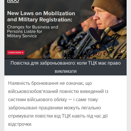
Повістка для заброньованого: коли ТЦК має право
викликати
Наявність бронювання не означає, що
військовозобов’язаний повністю виведений із
системи військового обліку — і саме тому
заброньовані працівники можуть легально
отримувати повістки від ТЦК навіть під час дії
відстрочки.