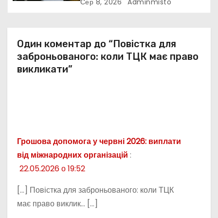
України
Сер 8, 2026
Adminmisto
в
Один коментар до “Повістка для
заброньованого: коли ТЦК має право
викликати”
Грошова допомога у червні 2026: виплати
від міжнародних організацій
:
22.05.2026 о 19:52
[…] Повістка для заброньованого: коли ТЦК
має право виклик… […]