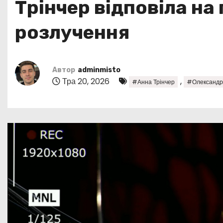
Трінчер відповіла на
у
розлучення
Автор
adminmisto
Тра 20, 2026
,
#Анна Трінчер
#Олександр