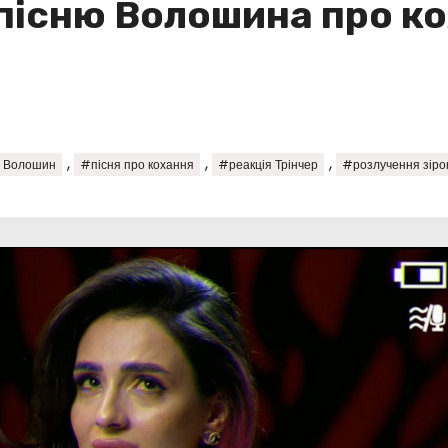
 пісню Волошина про к
,
,
,
 Волошин
#пісня про кохання
#реакція Трінчер
#розлучення зіро