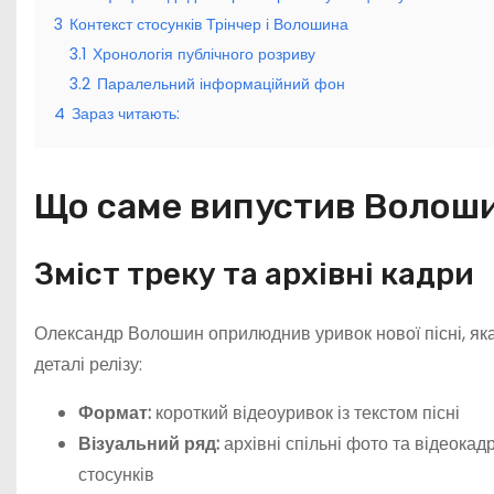
3
Контекст стосунків Трінчер і Волошина
3.1
Хронологія публічного розриву
3.2
Паралельний інформаційний фон
4
Зараз читають:
Що саме випустив Волоши
Зміст треку та архівні кадри
Олександр Волошин оприлюднив уривок нової пісні, яка
деталі релізу:
Формат:
короткий відеоуривок із текстом пісні
Візуальний ряд:
архівні спільні фото та відеокад
стосунків