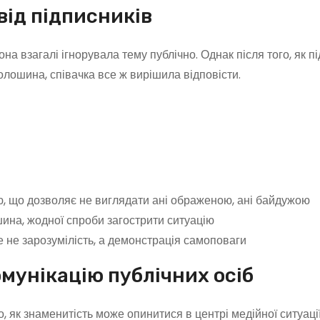
від підписників
а взагалі ігнорувала тему публічно. Однак після того, як п
лошина, співачка все ж вирішила відповісти.
, що дозволяє не виглядати ані ображеною, ані байдужою
на, жодної спроби загострити ситуацію
 не зарозумілість, а демонстрація самоповаги
омунікацію публічних осіб
 як знаменитість може опинитися в центрі медійної ситуації