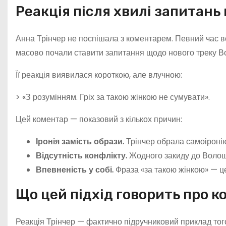
Реакція після хвилі запитань 
Анна Трінчер не поспішала з коментарем. Певний час вон
масово почали ставити запитання щодо нового треку Во
Її реакція виявилася короткою, але влучною:
> «З розумінням. Гріх за такою жінкою не сумувати».
Цей коментар — показовий з кількох причин:
Іронія замість образи.
Трінчер обрала самоіронію
Відсутність конфлікту.
Жодного закиду до Волоши
Впевненість у собі.
Фраза «за такою жінкою» — це
Що цей підхід говорить про к
Реакція Трінчер — фактично підручниковий приклад того,