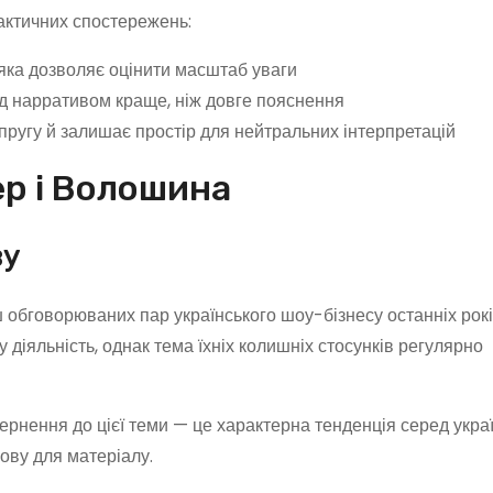
рактичних спостережень:
 яка дозволяє оцінити масштаб уваги
ад нарративом краще, ніж довге пояснення
пругу й залишає простір для нейтральних інтерпретацій
ер і Волошина
ву
обговорюваних пар українського шоу-бізнесу останніх рокі
діяльність, однак тема їхніх колишніх стосунків регулярно
ернення до цієї теми — це характерна тенденція серед укра
ову для матеріалу.