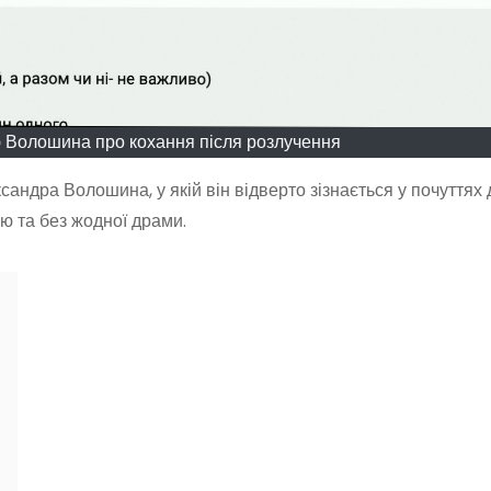
ню Волошина про кохання після розлучення
андра Волошина, у якій він відверто зізнається у почуттях 
ю та без жодної драми.