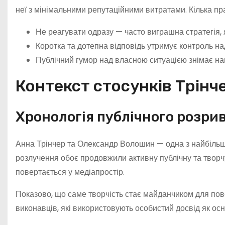
неї з мінімальними репутаційними витратами. Кілька п
Не реагувати одразу — часто виграшна стратегія,
Коротка та дотепна відповідь утримує контроль н
Публічний гумор над власною ситуацією знімає на
Контекст стосунків Трінч
Хронологія публічного розри
Анна Трінчер та Олександр Волошин — одна з найбільш 
розлучення обоє продовжили активну публічну та творчу 
повертається у медіапростір.
Показово, що саме творчість стає майданчиком для пов
виконавців, які використовують особистий досвід як осн