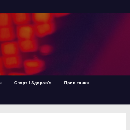
н
Спорт І Здоров’я
Привітання