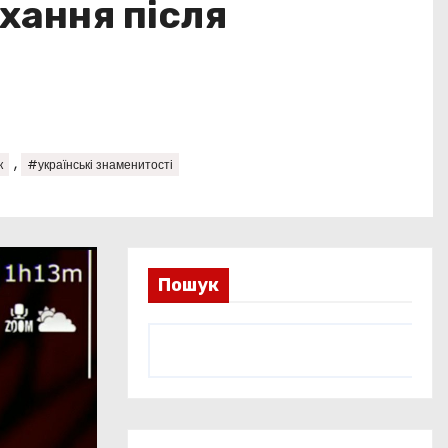
охання після
,
к
#українські знаменитості
Пошук