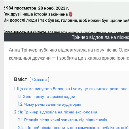
Трінчер відповіла на піс
Анна Трінчер публічно відреагувала на нову пісню Олекс
колишньої дружини — і зробила це з характерною іроніє
Вміст
Сховати
1
Що саме випустив Волошин і чому це викликало резонанс
1.1
Зміст треку та архівні кадри
1.2
Чому реліз зачепив аудиторію
2
Як Трінчер відповіла на пісню ексчоловіка
2.1
Реакція після хвилі запитань від підписників
2.2
Що цей підхід говорить про комунікацію публічних осіб