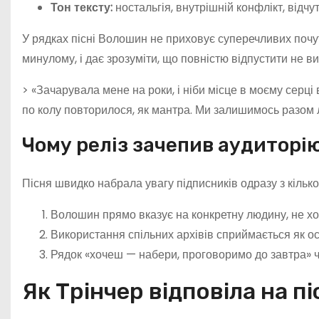
Тон тексту:
ностальгія, внутрішній конфлікт, відч
У рядках пісні Волошин не приховує суперечливих почут
минулому, і дає зрозуміти, що повністю відпустити не ви
> «Зачарувала мене на роки, і ніби місце в моєму серці 
по колу повторилося, як мантра. Ми залишимось разом л
Чому реліз зачепив аудиторі
Пісня швидко набрала увагу підписників одразу з кілько
Волошин прямо вказує на конкретну людину, не х
Використання спільних архівів сприймається як о
Рядок «хочеш — набери, проговоримо до завтра» ч
Як Трінчер відповіла на п