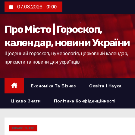
П
07.08.2026
01:00
е
р
Про Місто | Гороскоп,
е
й
календар, новини України
т
Щоденний гороскоп, нумерологія, церковний календар,
и
прикмети та новини для українців
д
о
к
Економіка Та Бізнес
Освіта І Наука
о
н
Цікаво Знати
Політика Конфіденційності
т
е
н
ЦІКАВО ЗНАТИ
т