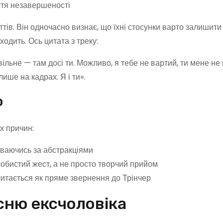
уття незавершеності
тів. Він одночасно визнає, що їхні стосунки варто залишити
ходить. Ось цитата з треку:
вільне — там досі ти. Можливо, я тебе не вартий, ти мене не
ише на кадрах. Я і ти».
ю
х причин:
оваючись за абстракціями
собистий жест, а не просто творчий прийом
итається як пряме звернення до Трінчер
існю ексчоловіка