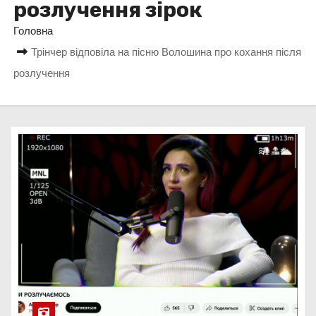
розлучення зірок
у
Головна
Трінчер відповіла на пісню Волошина про кохання після
розлучення