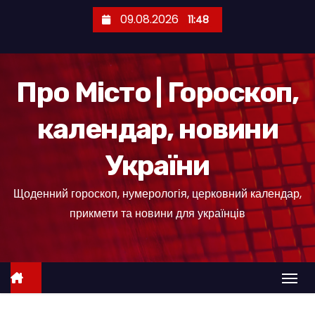
П
09.08.2026
11:48
е
р
е
Про Місто | Гороскоп,
й
т
календар, новини
и
д
України
о
к
Щоденний гороскоп, нумерологія, церковний календар,
о
прикмети та новини для українців
н
т
е
н
т