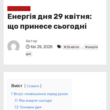
у
ЦІКАВО ЗНАТИ
Енергія дня 29 квітня:
що принесе сьогодні
Автор
Кві 29, 2026
,
#29 квітня
#енергія
дня
Вміст
Сховати
1
Вступ: сповільнення перед рухом
1.1
Яка енергія сьогодні
1.2
Основна ідея