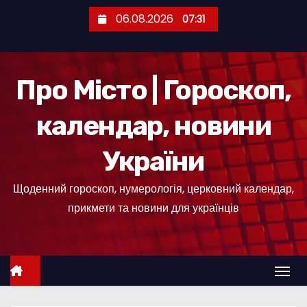
П
06.08.2026
07:31
е
р
е
Про Місто | Гороскоп,
й
т
календар, новини
и
д
України
о
к
Щоденний гороскоп, нумерологія, церковний календар,
о
прикмети та новини для українців
н
т
е
н
т