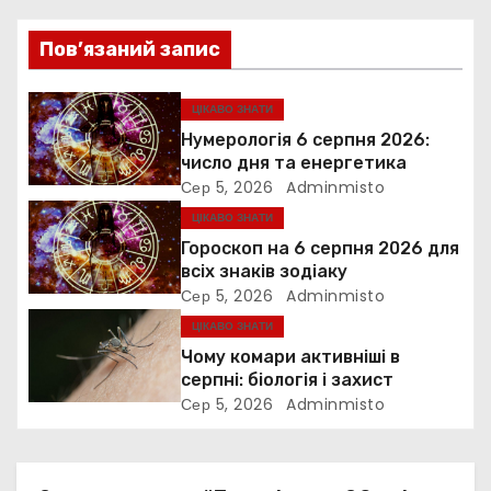
ц
Пов’язаний запис
і
ЦІКАВО ЗНАТИ
я
Нумерологія 6 серпня 2026:
з
число дня та енергетика
Сер 5, 2026
Adminmisto
а
ЦІКАВО ЗНАТИ
Гороскоп на 6 серпня 2026 для
п
всіх знаків зодіаку
Сер 5, 2026
Adminmisto
и
ЦІКАВО ЗНАТИ
с
Чому комари активніші в
серпні: біологія і захист
і
Сер 5, 2026
Adminmisto
в