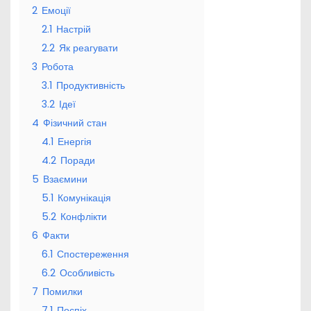
2
Емоції
2.1
Настрій
2.2
Як реагувати
3
Робота
3.1
Продуктивність
3.2
Ідеї
4
Фізичний стан
4.1
Енергія
4.2
Поради
5
Взаємини
5.1
Комунікація
5.2
Конфлікти
6
Факти
6.1
Спостереження
6.2
Особливість
7
Помилки
7.1
Поспіх