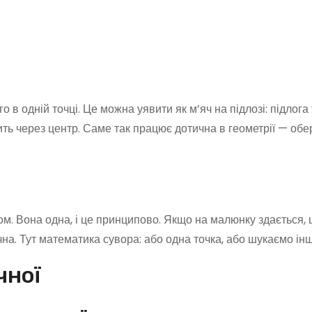
 в одній точці. Це можна уявити як м’яч на підлозі: підлога
ить через центр. Саме так працює дотична в геометрії — обе
лом. Вона одна, і це принципово. Якщо на малюнку здається,
ична. Тут математика сувора: або одна точка, або шукаємо ін
чної