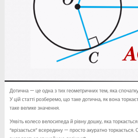
Дотична — це одна з тих геометричних тем, яка спочатку
У цій статті розберемо, що таке дотична, як вона торкаєт
таке велике значення.
Уявіть колесо велосипеда й рівну дошку, яка торкається 
“врізається” всередину — просто акуратно торкається. О