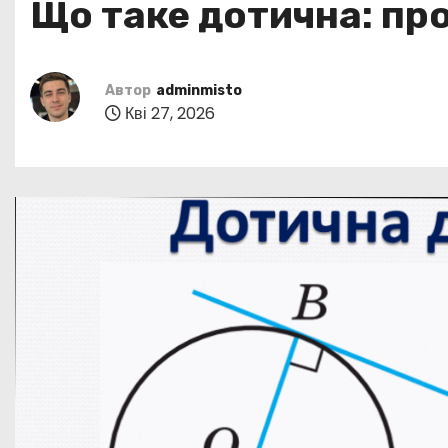
Що таке дотична: пр
у
Автор
adminmisto
Кві 27, 2026