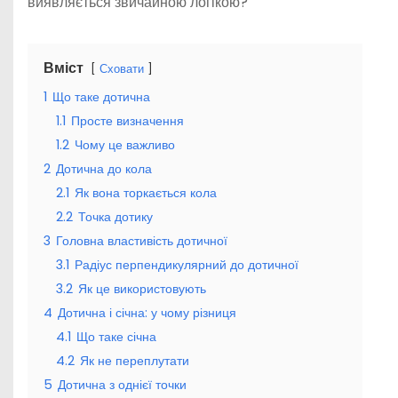
виявляється звичайною логікою?
Вміст
Сховати
1
Що таке дотична
1.1
Просте визначення
1.2
Чому це важливо
2
Дотична до кола
2.1
Як вона торкається кола
2.2
Точка дотику
3
Головна властивість дотичної
3.1
Радіус перпендикулярний до дотичної
3.2
Як це використовують
4
Дотична і січна: у чому різниця
4.1
Що таке січна
4.2
Як не переплутати
5
Дотична з однієї точки