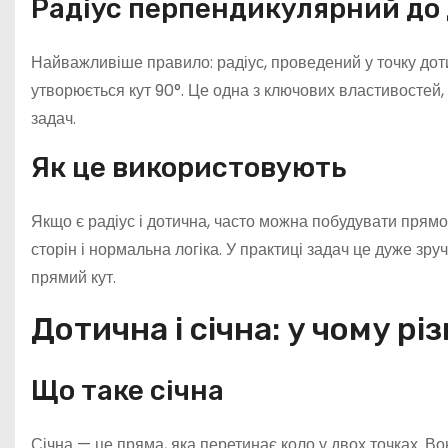
Радіус перпендикулярний до
Найважливіше правило: радіус, проведений у точку доти
утворюється кут 90°. Це одна з ключових властивостей, 
задач.
Як це використовують
Якщо є радіус і дотична, часто можна побудувати прямо
сторін і нормальна логіка. У практиці задач це дуже зр
прямий кут.
Дотична і січна: у чому рі
Що таке січна
Січна — це пряма, яка перетинає коло у двох точках. Вон