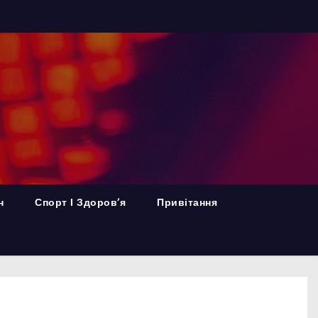
н
Спорт І Здоров’я
Привітання