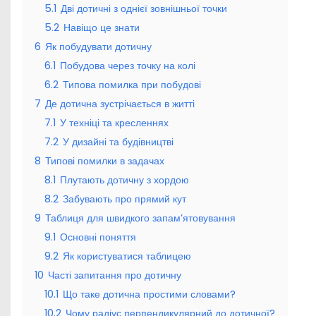
5.1
Дві дотичні з однієї зовнішньої точки
5.2
Навіщо це знати
6
Як побудувати дотичну
6.1
Побудова через точку на колі
6.2
Типова помилка при побудові
7
Де дотична зустрічається в житті
7.1
У техніці та кресленнях
7.2
У дизайні та будівництві
8
Типові помилки в задачах
8.1
Плутають дотичну з хордою
8.2
Забувають про прямий кут
9
Таблиця для швидкого запам’ятовування
9.1
Основні поняття
9.2
Як користуватися таблицею
10
Часті запитання про дотичну
10.1
Що таке дотична простими словами?
10.2
Чому радіус перпендикулярний до дотичної?