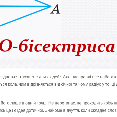
 здається трохи “не для людей”. Але насправді все набагато
ься кола, чим відрізняється від січної та чому радіус у точці
його лише в одній точці. Не перетинає, не проходить крізь н
сь це і є ідея дотичної. Знайоме відчуття, коли складне сло