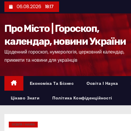
П
06.08.2026
18:17
е
р
Про Місто | Гороскоп,
е
й
календар, новини України
т
Щоденний гороскоп, нумерологія, церковний календар,
и
прикмети та новини для українців
д
о
к
Економіка Та Бізнес
Освіта І Наука
о
н
Цікаво Знати
Політика Конфіденційності
т
е
н
ОСВІТА І НАУКА
т