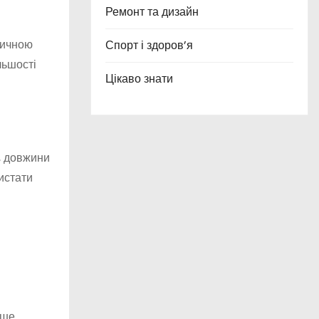
Ремонт та дизайн
тичною
Спорт і здоров’я
льшості
Цікаво знати
, довжини
истати
ише