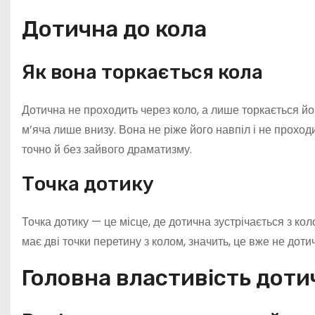
Дотична до кола
Як вона торкається кола
Дотична не проходить через коло, а лише торкається його
м’яча лише внизу. Вона не ріже його навпіл і не проход
точно й без зайвого драматизму.
Точка дотику
Точка дотику — це місце, де дотична зустрічається з ко
має дві точки перетину з колом, значить, це вже не дот
Головна властивість доти