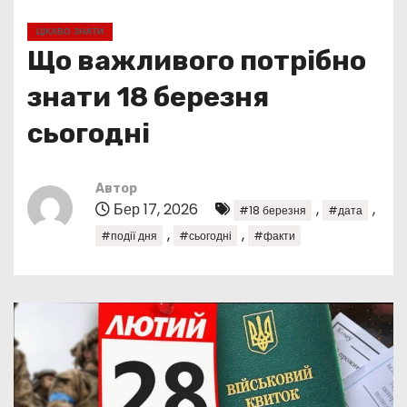
у
ЦІКАВО ЗНАТИ
Що важливого потрібно
знати 18 березня
сьогодні
Автор
Бер 17, 2026
,
,
#18 березня
#дата
,
,
#події дня
#сьогодні
#факти