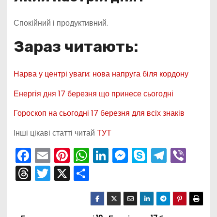
Спокійний і продуктивний.
Зараз читають:
Нарва у центрі уваги: нова напруга біля кордону
Енергія дня 17 березня що принесе сьогодні
Гороскоп на сьогодні 17 березня для всіх знаків
Інші цікаві статті читай
ТУТ
F
E
Pi
W
Li
M
S
T
Vi
a
m
nt
h
n
e
k
el
b
T
T
X
П
c
ai
er
a
k
s
y
e
er
hr
w
о
e
l
e
ts
e
s
p
gr
e
itt
ді