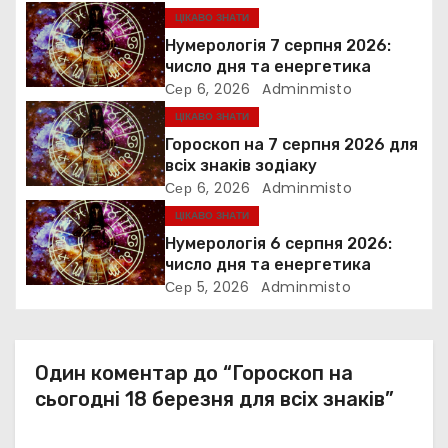
ЦІКАВО ЗНАТИ
я
Нумерологія 7 серпня 2026:
з
число дня та енергетика
Сер 6, 2026
Adminmisto
а
ЦІКАВО ЗНАТИ
Гороскоп на 7 серпня 2026 для
п
всіх знаків зодіаку
Сер 6, 2026
Adminmisto
и
ЦІКАВО ЗНАТИ
с
Нумерологія 6 серпня 2026:
число дня та енергетика
і
Сер 5, 2026
Adminmisto
в
Один коментар до “Гороскоп на
сьогодні 18 березня для всіх знаків”