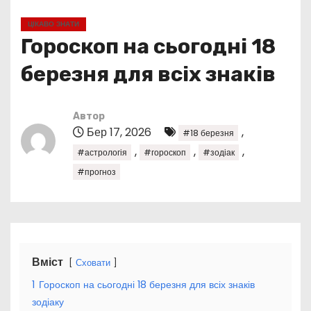
у
ЦІКАВО ЗНАТИ
Гороскоп на сьогодні 18
березня для всіх знаків
Автор
Бер 17, 2026
,
#18 березня
,
,
,
#астрологія
#гороскоп
#зодіак
#прогноз
Вміст
Сховати
1
Гороскоп на сьогодні 18 березня для всіх знаків
зодіаку