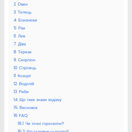
2
Овен
3
Телець
4
Близнюки
5
Рак
6
Лев
7
Діва
8
Терези
9
Скорпіон
10
Стрілець
11
Козоріг
12
Водолій
13
Риби
14
Що таке знаки зодіаку
15
Висновок
16
FAQ
16.1
Чи точні гороскопи?
16.2
Що головне сьогодні?