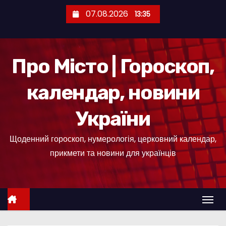
П
07.08.2026
13:35
е
р
е
Про Місто | Гороскоп,
й
т
календар, новини
и
д
України
о
к
Щоденний гороскоп, нумерологія, церковний календар,
о
прикмети та новини для українців
н
т
е
н
т