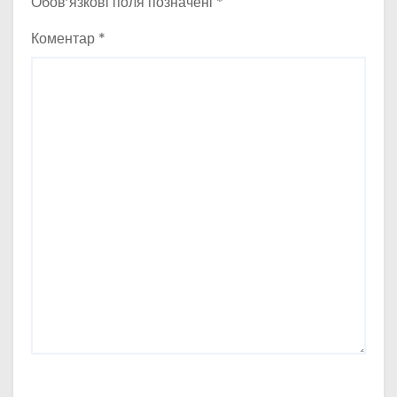
Обов’язкові поля позначені
*
Коментар
*