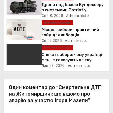
з
Дрони над базою Бундесверу
з системами Patriot у
а
Німеччині
Сер 8, 2026
Adminmisto
ПОЛІТИКА ТА ВЛАДА
п
Місцеві вибори: практичний
и
гайд для виборців
Сер 1, 2026
Adminmisto
с
ПОЛІТИКА ТА ВЛАДА
Спека і вибори: чому українці
і
менше голосують влітку
Лип 23, 2026
Adminmisto
в
Один коментар до “Смертельне ДТП
на Житомирщині: що відомо про
аварію за участю Ігоря Мазепи”