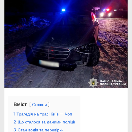
Вміст
Сховати
1
Трагедія на трасі Київ — Чоп
2
Що сталося за даними поліції
3
Стан водія та перевірки