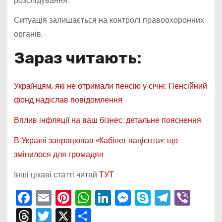
розслідування.
Ситуація залишається на контролі правоохоронних
органів.
Зараз читають:
Українцям, які не отримали пенсію у січні: Пенсійний
фонд надіслав повідомлення
Вплив інфляції на ваш бізнес: детальне пояснення
В Україні запрацював «Кабінет пацієнта»: що
змінилося для громадян
Інші цікаві статті читай
ТУТ
F
E
Pi
W
Li
M
S
T
Vi
a
m
nt
h
n
e
k
el
b
T
T
X
П