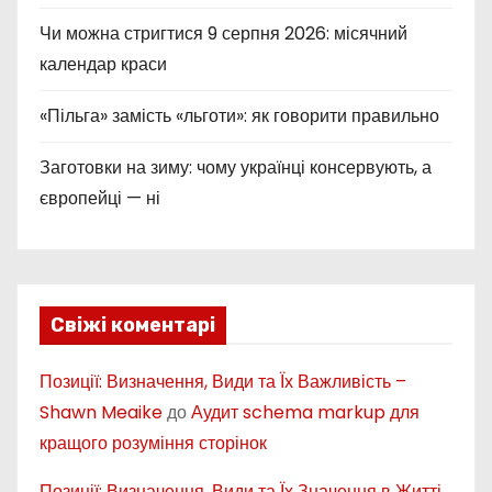
Чи можна стригтися 9 серпня 2026: місячний
календар краси
«Пільга» замість «льготи»: як говорити правильно
Заготовки на зиму: чому українці консервують, а
європейці — ні
Свіжі коментарі
Позиції: Визначення, Види та Їх Важливість –
Shawn Meaike
до
Аудит schema markup для
кращого розуміння сторінок
Позиції: Визначення, Види та Їх Значення в Житті