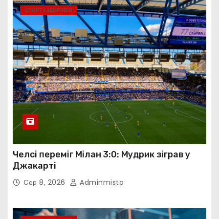
СПОРТ І ЗДОРОВ’Я
Челсі переміг Мілан 3:0: Мудрик зіграв у
Джакарті
Сер 8, 2026
Adminmisto