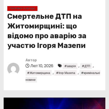
у
ПОЛІТИКА ТА ВЛАДА
Смертельне ДТП на
Житомирщині: що
відомо про аварію за
участю Ігоря Мазепи
Автор
Лют 10, 2026
,
,
#аварія
#ДТП
,
,
#Житомирщина
#Ігор Мазепа
#кримінальні
новини