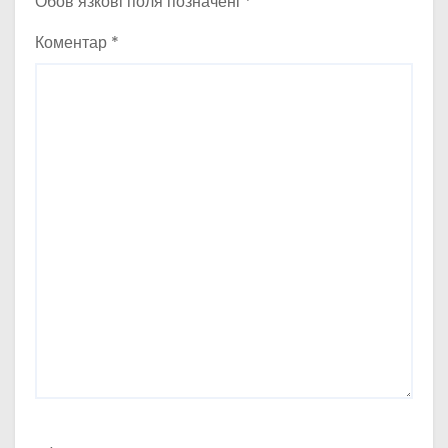
Обов’язкові поля позначені
*
Коментар
*