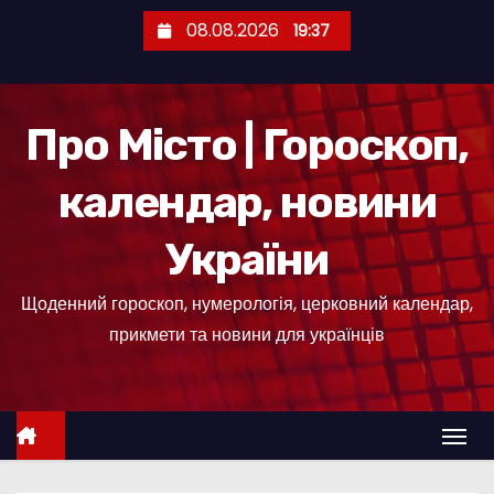
П
08.08.2026
19:37
е
р
е
Про Місто | Гороскоп,
й
т
календар, новини
и
д
України
о
к
Щоденний гороскоп, нумерологія, церковний календар,
о
прикмети та новини для українців
н
т
е
н
т