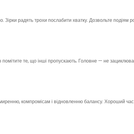
. Зірки радять трохи послабити хватку. Дозвольте подіям 
ко помітите те, що інші пропускають. Головне — не зациклюв
имиренню, компромісам і відновленню балансу. Хороший час