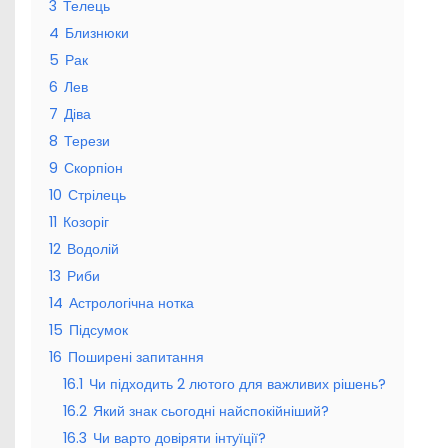
3
Телець
4
Близнюки
5
Рак
6
Лев
7
Діва
8
Терези
9
Скорпіон
10
Стрілець
11
Козоріг
12
Водолій
13
Риби
14
Астрологічна нотка
15
Підсумок
16
Поширені запитання
16.1
Чи підходить 2 лютого для важливих рішень?
16.2
Який знак сьогодні найспокійніший?
16.3
Чи варто довіряти інтуїції?