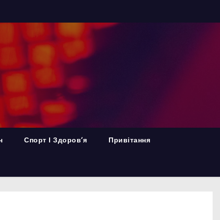
н
Спорт І Здоров’я
Привітання