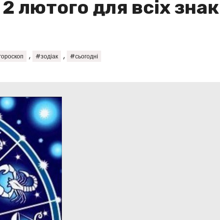
 2 лютого для всіх знак
,
,
гороскоп
#зодіак
#сьогодні