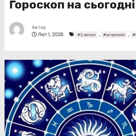
Гороскоп на сьогодні
у
Автор
Лют 1, 2026
,
,
#2 лютого
#астрологія
#