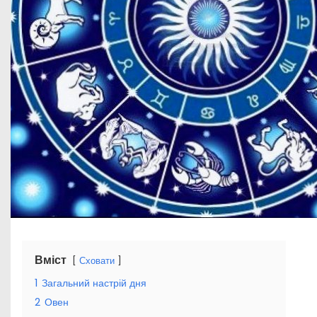
Вміст
Сховати
1
Загальний настрій дня
2
Овен