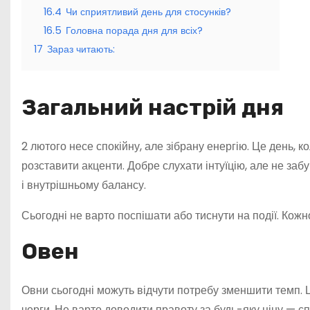
16.4
Чи сприятливий день для стосунків?
16.5
Головна порада дня для всіх?
17
Зараз читають:
Загальний настрій дня
2 лютого несе спокійну, але зібрану енергію. Це день, к
розставити акценти. Добре слухати інтуїцію, але не за
і внутрішньому балансу.
Сьогодні не варто поспішати або тиснути на події. Кожно
Овен
Овни сьогодні можуть відчути потребу зменшити темп. 
черги. Не варто доводити правоту за будь-яку ціну — сп