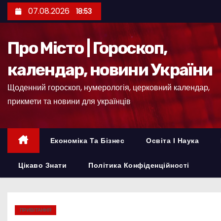
П
07.08.2026
18:53
е
р
Про Місто | Гороскоп,
е
й
календар, новини України
т
Щоденний гороскоп, нумерологія, церковний календар,
и
прикмети та новини для українців
д
о
к
Економіка Та Бізнес
Освіта І Наука
о
н
Цікаво Знати
Політика Конфіденційності
т
е
н
ПРИВІТАННЯ
т