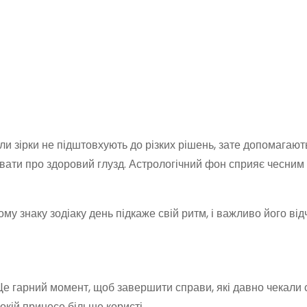
оли зірки не підштовхують до різких рішень, зате допомагают
бувати про здоровий глузд. Астрологічний фон сприяє чесни
му знаку зодіаку день підкаже свій ритм, і важливо його від
Це гарний момент, щоб завершити справи, які давно чекали 
окій принесе більше користі.