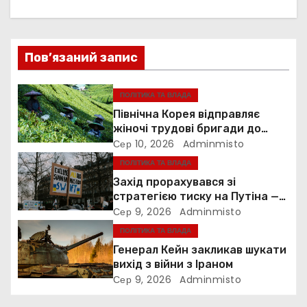
ц
і
Пов’язаний запис
я
ПОЛІТИКА ТА ВЛАДА
з
Північна Корея відправляє
жіночі трудові бригади до
а
Росії
Сер 10, 2026
Adminmisto
ПОЛІТИКА ТА ВЛАДА
п
Захід прорахувався зі
и
стратегією тиску на Путіна —
Foreign Policy
Сер 9, 2026
Adminmisto
с
ПОЛІТИКА ТА ВЛАДА
Генерал Кейн закликав шукати
і
вихід з війни з Іраном
Сер 9, 2026
Adminmisto
в