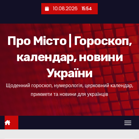
П
10.08.2026
15:54
е
р
е
Про Місто | Гороскоп,
й
т
календар, новини
и
д
України
о
к
Щоденний гороскоп, нумерологія, церковний календар,
о
прикмети та новини для українців
н
т
е
н
т