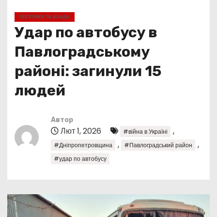
у
ПОЛІТИКА ТА ВЛАДА
Удар по автобусу в
Павлоградському
районі: загинули 15
людей
Автор
Лют 1, 2026
,
#війна в Україні
,
,
#Дніпропетровщина
#Павлоградський район
#удар по автобусу