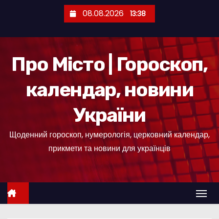
П
08.08.2026
13:38
е
р
е
Про Місто | Гороскоп,
й
т
календар, новини
и
д
України
о
к
Щоденний гороскоп, нумерологія, церковний календар,
о
прикмети та новини для українців
н
т
е
н
т