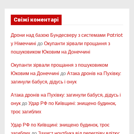
Свіжі коментарі
Дрони над базою Бундесверу з системами Patriot
у Німеччині
до
Окупанти зірвали прощання з
пошуковиком Юковим на Донеччині
Окупанти зірвали прощання з пошуковиком
Юковим на Донеччині
до
Атака дронів на Пухівку:
загинули бабуся, дідусь і онук
Атака дронів на Пухівку: загинули бабуся, дідусь і
онук
до
Удар РФ по Київщині: знищено будинок,
троє загиблих
Удар РФ по Київщині: знищено будинок, троє
загиблих
до
Захист ноутбука від перегріву влітку: