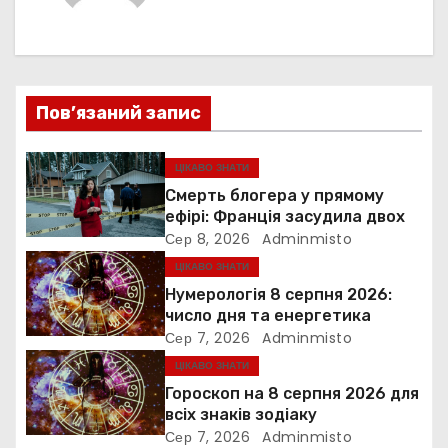
г
а
ц
Пов’язаний запис
і
я
ЦІКАВО ЗНАТИ
Смерть блогера у прямому
з
ефірі: Франція засудила двох
Сер 8, 2026
Adminmisto
а
ЦІКАВО ЗНАТИ
п
Нумерологія 8 серпня 2026:
число дня та енергетика
и
Сер 7, 2026
Adminmisto
ЦІКАВО ЗНАТИ
с
Гороскоп на 8 серпня 2026 для
і
всіх знаків зодіаку
Сер 7, 2026
Adminmisto