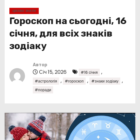
у
ЦІКАВО ЗНАТИ
Гороскоп на сьогодні, 16
січня, для всіх знаків
зодіаку
Автор
Січ 15, 2026
,
#16 січня
,
,
,
#астрологія
#гороскоп
#знаки зодіаку
#поради