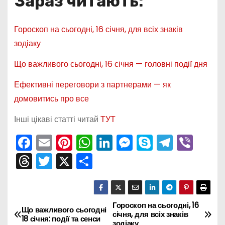
Зараз читають:
Гороскоп на сьогодні, 16 січня, для всіх знаків
зодіаку
Що важливого сьогодні, 16 січня — головні події дня
Ефективні переговори з партнерами — як
домовитись про все
Інші цікаві статті читай
ТУТ
F
E
Pi
W
Li
M
S
T
Vi
a
m
nt
h
n
e
k
el
b
T
T
X
П
c
ai
er
a
k
s
y
e
er
hr
w
о
e
l
e
ts
e
s
p
gr
e
itt
ді
b
st
A
dI
e
e
a
a
er
л
Гороскоп на сьогодні, 16
Н
Що важливого сьогодні
січня, для всіх знаків
o
p
n
n
m
18 січня: події та сенси
зодіаку