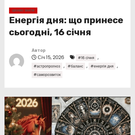
у
ЦІКАВО ЗНАТИ
Енергія дня: що принесе
сьогодні, 16 січня
Автор
Січ 15, 2026
,
#16 січня
,
,
,
#астропрогноз
#баланс
#енергія дня
#саморозвиток