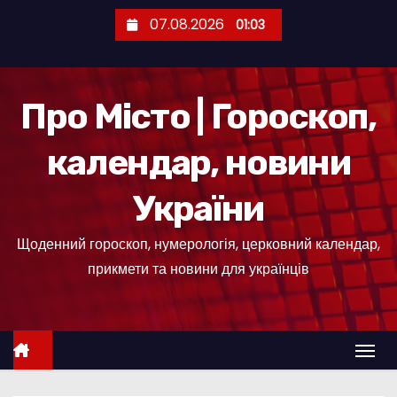
П
07.08.2026
01:03
е
р
е
Про Місто | Гороскоп,
й
т
календар, новини
и
д
України
о
к
Щоденний гороскоп, нумерологія, церковний календар,
о
прикмети та новини для українців
н
т
е
н
т