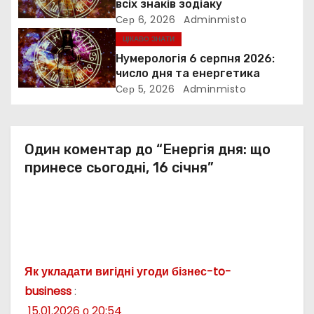
всіх знаків зодіаку
и
Сер 6, 2026
Adminmisto
ЦІКАВО ЗНАТИ
с
Нумерологія 6 серпня 2026:
і
число дня та енергетика
Сер 5, 2026
Adminmisto
в
Один коментар до “Енергія дня: що
принесе сьогодні, 16 січня”
Як укладати вигідні угоди бізнес-to-
business
:
15.01.2026 о 20:54