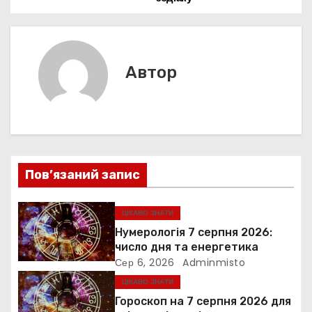
d
и
а
o
p
g
s
т
k
er
в
и
с
і
Автор
я
г
а
ц
Пов’язаний запис
і
я
ЦІКАВО ЗНАТИ
Нумерологія 7 серпня 2026:
з
число дня та енергетика
Сер 6, 2026
Adminmisto
а
ЦІКАВО ЗНАТИ
п
Гороскоп на 7 серпня 2026 для