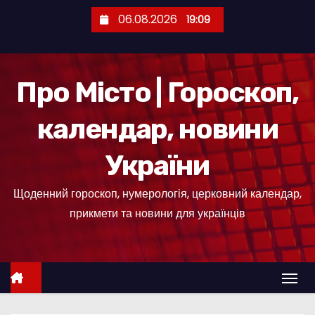
П
06.08.2026
19:09
е
р
е
Про Місто | Гороскоп,
й
т
календар, новини
и
д
України
о
к
Щоденний гороскоп, нумерологія, церковний календар,
о
прикмети та новини для українців
н
т
е
н
т