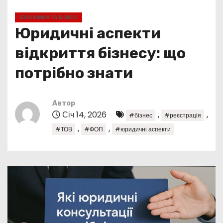
у
ЕКОНОМІКА ТА БІЗНЕС
Юридичні аспекти
відкриття бізнесу: що
потрібно знати
Автор
Січ 14, 2026
,
,
#бізнес
#реєстрація
,
,
#ТОВ
#ФОП
#юридичні аспекти