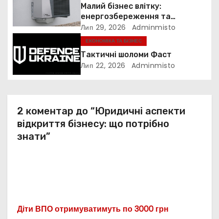
п
Малий бізнес влітку:
енергозбереження та
и
прибутковість
Лип 29, 2026
Adminmisto
ЕКОНОМІКА ТА БІЗНЕС
с
Тактичні шоломи Фаст
і
Лип 22, 2026
Adminmisto
в
2 коментар до “Юридичні аспекти
відкриття бізнесу: що потрібно
знати”
Діти ВПО отримуватимуть по 3000 грн