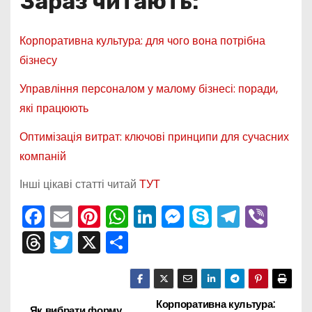
Зараз читають:
Корпоративна культура: для чого вона потрібна
бізнесу
Управління персоналом у малому бізнесі: поради,
які працюють
Оптимізація витрат: ключові принципи для сучасних
компаній
Інші цікаві статті читай
ТУТ
F
E
Pi
W
Li
M
S
T
Vi
a
m
nt
h
n
e
k
el
b
T
T
X
П
c
ai
er
a
k
s
y
e
er
hr
w
о
e
l
e
ts
e
s
p
gr
e
itt
ді
b
st
A
dI
e
e
a
a
er
л
Корпоративна культура:
Як вибрати форму