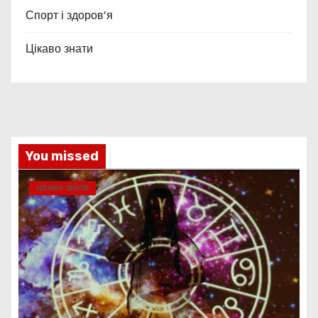
Спорт і здоров’я
Цікаво знати
You missed
ЦІКАВО ЗНАТИ