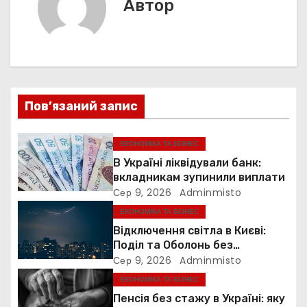
і
Автор
я
г
а
ц
Пов’язаний запис
і
я
ЕКОНОМІКА ТА БІЗНЕС
В Україні ліквідували банк:
з
вкладникам зупинили виплати
Сер 9, 2026
Adminmisto
а
ЕКОНОМІКА ТА БІЗНЕС
п
Відключення світла в Києві:
Поділ та Оболонь без
и
електрики
Сер 9, 2026
Adminmisto
ЕКОНОМІКА ТА БІЗНЕС
с
Пенсія без стажу в Україні: яку