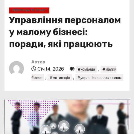
у
ЕКОНОМІКА ТА БІЗНЕС
Управління персоналом
у малому бізнесі:
поради, які працюють
Автор
Січ 14, 2026
,
#команда
#малий
,
,
бізнес
#мотивація
#управління персоналом