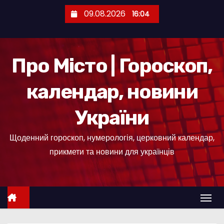
П
09.08.2026
16:04
е
р
е
Про Місто | Гороскоп,
й
т
календар, новини
и
д
України
о
к
Щоденний гороскоп, нумерологія, церковний календар,
о
прикмети та новини для українців
н
т
е
н
т