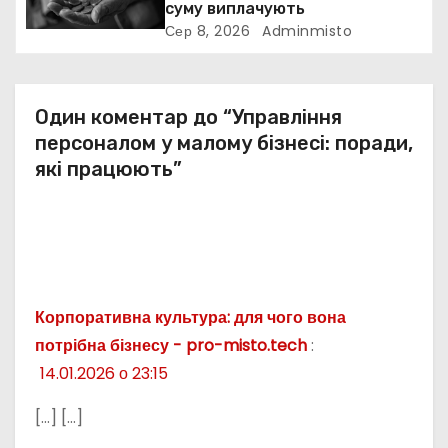
і
суму виплачують
Сер 8, 2026
Adminmisto
в
Один коментар до “Управління
персоналом у малому бізнесі: поради,
які працюють”
Корпоративна культура: для чого вона
потрібна бізнесу - pro-misto.tech
:
14.01.2026 о 23:15
[…] […]