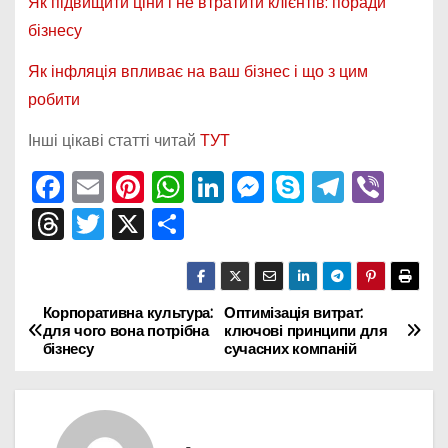
Як підвищити ціни і не втратити клієнтів: поради
бізнесу
Як інфляція впливає на ваш бізнес і що з цим
робити
Інші цікаві статті читай
ТУТ
F
E
Pi
W
Li
M
S
T
Vi
a
m
nt
h
n
e
k
el
b
T
T
X
П
c
ai
er
a
k
s
y
e
er
hr
w
о
e
l
e
ts
e
s
p
gr
e
itt
ді
b
st
A
dI
e
e
a
a
er
л
Корпоративна культура:
Оптимізація витрат:
Н
для чого вона потрібна
ключові принципи для
o
p
n
n
m
d
и
бізнесу
сучасних компаній
а
o
p
g
s
т
k
er
в
и
с