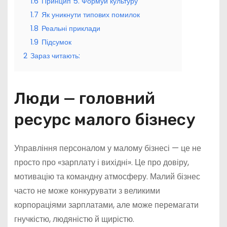
1.6
Принцип 5. Формуй культуру
1.7
Як уникнути типових помилок
1.8
Реальні приклади
1.9
Підсумок
2
Зараз читають:
Люди — головний
ресурс малого бізнесу
Управління персоналом у малому бізнесі — це не
просто про «зарплату і вихідні». Це про довіру,
мотивацію та командну атмосферу. Малий бізнес
часто не може конкурувати з великими
корпораціями зарплатами, але може перемагати
гнучкістю, людяністю й щирістю.