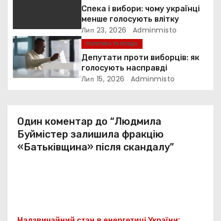
п
Спека і вибори: чому українці
и
менше голосують влітку
Лип 23, 2026
Adminmisto
с
ПОЛІТИКА ТА ВЛАДА
Депутати проти виборців: як
і
голосують насправді
Лип 15, 2026
Adminmisto
в
Один коментар до “Людмила
Буймістер залишила фракцію
«Батьківщина» після скандалу”
Надзвичайний стан в енергетиці України: