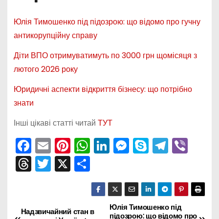
Юлія Тимошенко під підозрою: що відомо про гучну
антикорупційну справу
Діти ВПО отримуватимуть по 3000 грн щомісяця з
лютого 2026 року
Юридичні аспекти відкриття бізнесу: що потрібно
знати
Інші цікаві статті читай
ТУТ
F
E
Pi
W
Li
M
S
T
Vi
a
m
nt
h
n
e
k
el
b
T
T
X
П
c
ai
er
a
k
s
y
e
er
hr
w
о
e
l
e
ts
e
s
p
gr
e
itt
ді
b
st
A
dI
e
e
a
a
er
л
Юлія Тимошенко під
Н
Надзвичайний стан в
підозрою: що відомо про