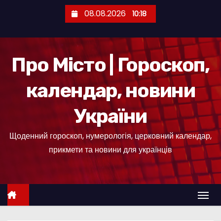
П
08.08.2026
10:18
е
р
е
Про Місто | Гороскоп,
й
т
календар, новини
и
д
України
о
к
Щоденний гороскоп, нумерологія, церковний календар,
о
прикмети та новини для українців
н
т
е
н
т