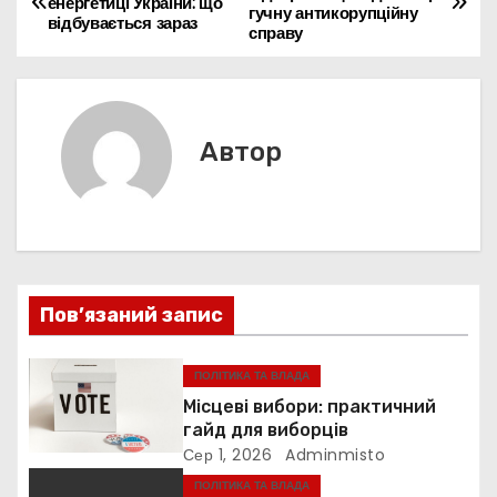
o
p
n
n
m
енергетиці України: що
d
и
гучну антикорупційну
а
відбувається зараз
справу
o
p
g
s
т
k
er
в
и
с
і
я
Автор
г
а
ц
і
Пов’язаний запис
я
ПОЛІТИКА ТА ВЛАДА
з
Місцеві вибори: практичний
гайд для виборців
а
Сер 1, 2026
Adminmisto
ПОЛІТИКА ТА ВЛАДА