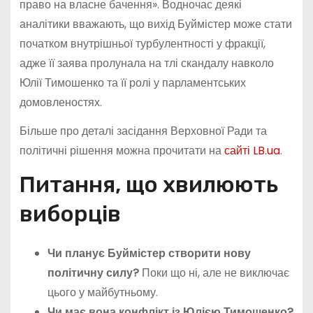
право на власне бачення». Водночас деякі
аналітики вважають, що вихід Буймістер може стати
початком внутрішньої турбулентності у фракції,
адже її заява пролунала на тлі скандалу навколо
Юлії Тимошенко та її ролі у парламентських
домовленостях.
Більше про деталі засідання Верховної Ради та
політичні рішення можна прочитати на
сайті LB.ua
.
Питання, що хвилюють
виборців
Чи планує Буймістер створити нову
політичну силу?
Поки що ні, але не виключає
цього у майбутньому.
Чи має вона конфлікт із Юлією Тимошенко?