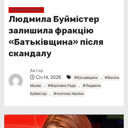
у
ПОЛІТИКА ТА ВЛАДА
Людмила Буймістер
залишила фракцію
«Батьківщина» після
скандалу
Автор
Січ 14, 2026
,
#Батьківщина
#Василь
,
,
Малюк
#Верховна Рада
#Людмила
,
Буймістер
#політика України