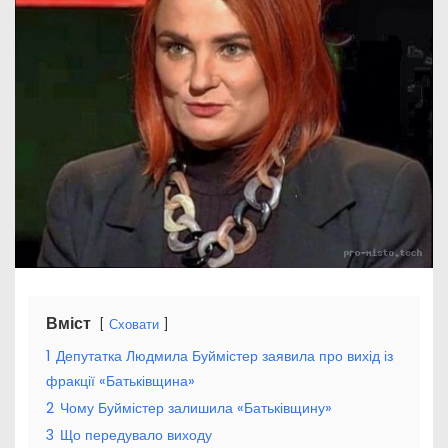
Вміст
Сховати
1
Депутатка Людмила Буймістер заявила про вихід із
фракції «Батьківщина»
2
Чому Буймістер залишила «Батьківщину»
3
Що передувало виходу