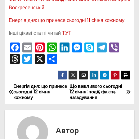
Воскресенській
Енергія дня: що принесе сьогодні 11 січня кожному
Інші цікаві статті читай
ТУТ
F
E
Pi
W
Li
M
S
T
Vi
a
m
nt
h
n
e
k
el
b
T
T
X
П
c
ai
er
a
k
s
y
e
er
hr
w
о
e
l
e
ts
e
s
p
gr
e
itt
ді
b
st
A
dI
e
e
a
a
er
л
Енергія дня: що принесе
Що важливого сьогодні
Н
сьогодні 12 січня
12 січня: події, факти,
o
p
n
n
m
d
и
кожному
нагадування
а
o
p
g
s
т
k
er
в
и
с
і
Автор
я