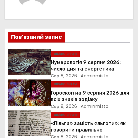
г
а
ц
Пов’язаний запис
і
я
ЦІКАВО ЗНАТИ
Нумерологія 9 серпня 2026:
з
число дня та енергетика
Сер 8, 2026
Adminmisto
а
ЦІКАВО ЗНАТИ
п
Гороскоп на 9 серпня 2026 для
всіх знаків зодіаку
и
Сер 8, 2026
Adminmisto
ЦІКАВО ЗНАТИ
с
«Пільга» замість «льготи»: як
і
говорити правильно
Сер 8, 2026
Adminmisto