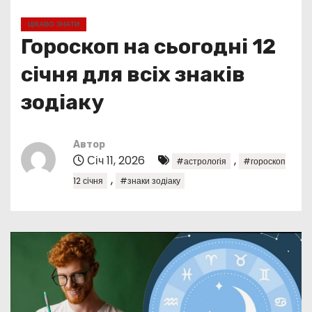
у
ЦІКАВО ЗНАТИ
Гороскоп на сьогодні 12
січня для всіх знаків
зодіаку
Автор
Січ 11, 2026
,
#астрологія
#гороскоп
,
12 січня
#знаки зодіаку