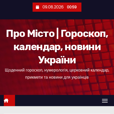
П
09.08.2026
00:59
е
р
е
Про Місто | Гороскоп,
й
т
календар, новини
и
д
України
о
к
Щоденний гороскоп, нумерологія, церковний календар,
о
прикмети та новини для українців
н
т
е
н
т