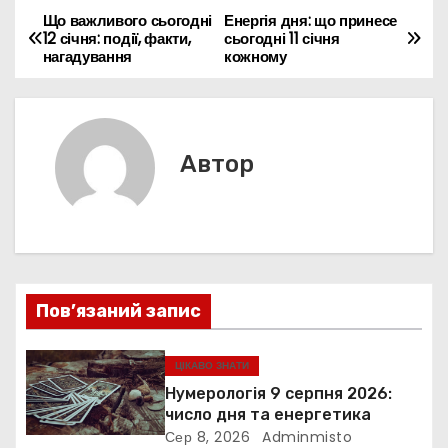
b
st
A
dI
e
e
a
a
er
л
Що важливого сьогодні
Енергія дня: що принесе
Н
12 січня: події, факти,
сьогодні 11 січня
o
p
n
n
m
d
и
нагадування
кожному
а
o
p
g
s
т
k
er
в
и
с
і
Автор
я
г
а
ц
Пов’язаний запис
і
я
ЦІКАВО ЗНАТИ
Нумерологія 9 серпня 2026:
з
число дня та енергетика
Сер 8, 2026
Adminmisto