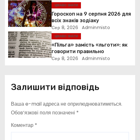
а
ЦІКАВО ЗНАТИ
п
Гороскоп на 9 серпня 2026 для
всіх знаків зодіаку
и
Сер 8, 2026
Adminmisto
ЦІКАВО ЗНАТИ
с
«Пільга» замість «льготи»: як
і
говорити правильно
Сер 8, 2026
Adminmisto
в
Залишити відповідь
Ваша e-mail адреса не оприлюднюватиметься.
Обов’язкові поля позначені
*
Коментар
*