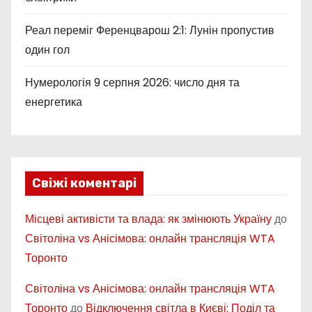
Реал переміг Ференцварош 2:1: Лунін пропустив
один гол
Нумерологія 9 серпня 2026: число дня та
енергетика
Свіжі коментарі
Місцеві активісти та влада: як змінюють Україну
до
Світоліна vs Анісімова: онлайн трансляція WTA
Торонто
Світоліна vs Анісімова: онлайн трансляція WTA
Торонто
до
Відключення світла в Києві: Поділ та