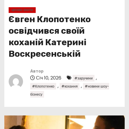
у
ЦІКАВО ЗНАТИ
Євген Клопотенко
освідчився своїй
коханій Катерині
Воскресенській
Автор
Січ 10, 2026
,
#заручини
,
,
#Клопотенко
#кохання
#новини шоу-
бізнесу