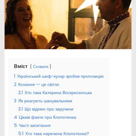
Вміст
Сховати
1
Український шеф-кухар зробив пропозицію
2
Кохання — це світло
2.1
Хто така Катерина Воскресенська
3
Як реагують шанувальники
3.1
Що відомо про заручини
4
Цікаві факти про Клопотенка
5
Часті запитання
5.1
Хто така наречена Клопотенка?