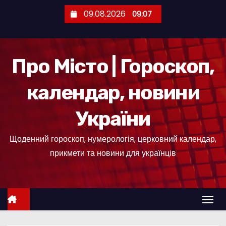
П
09.08.2026
09:07
е
р
е
Про Місто | Гороскоп,
й
т
календар, новини
и
д
України
о
к
Щоденний гороскоп, нумерологія, церковний календар,
о
прикмети та новини для українців
н
т
е
н
т