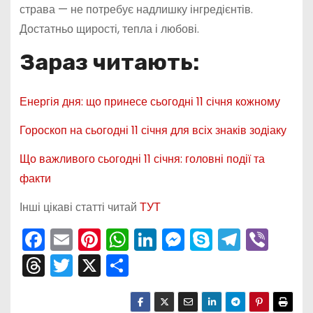
страва — не потребує надлишку інгредієнтів.
Достатньо щирості, тепла і любові.
Зараз читають:
Енергія дня: що принесе сьогодні 11 січня кожному
Гороскоп на сьогодні 11 січня для всіх знаків зодіаку
Що важливого сьогодні 11 січня: головні події та
факти
Інші цікаві статті читай
ТУТ
F
E
Pi
W
Li
M
S
T
Vi
a
m
nt
h
n
e
k
el
b
T
T
X
П
c
ai
er
a
k
s
y
e
er
hr
w
о
e
l
e
ts
e
s
p
gr
e
itt
ді